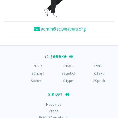
admin@sciweavers.org
i2
-ŞƏBƏKƏ
i2OCR
i2IMG
i2PDF
i2Clipart
i2Symbol
i2Text
Stickers
i2Type
i2Speak
ŞIRKƏT
Haqqında
Əlaqə
Bütün Mətn Alətləri