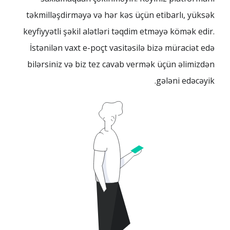
təkmilləşdirməyə və hər kəs üçün etibarlı, yüksək
keyfiyyətli şəkil alətləri təqdim etməyə kömək edir.
İstənilən vaxt e-poçt vasitəsilə bizə müraciət edə
bilərsiniz və biz tez cavab vermək üçün əlimizdən
gələni edəcəyik.