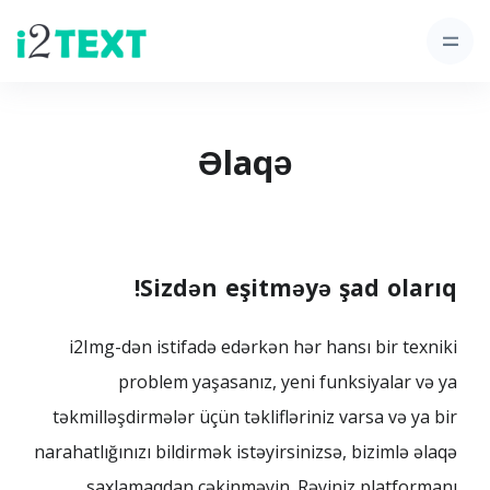
Əlaqə
Sizdən eşitməyə şad olarıq!
i2Img-dən istifadə edərkən hər hansı bir texniki
problem yaşasanız, yeni funksiyalar və ya
təkmilləşdirmələr üçün təklifləriniz varsa və ya bir
narahatlığınızı bildirmək istəyirsinizsə, bizimlə əlaqə
saxlamaqdan çəkinməyin. Rəyiniz platformanı