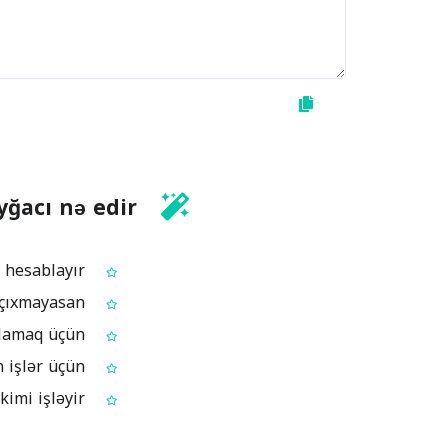
yğacı nə edir?
Mətnindəki ümumi söz sayını hesablayır
Simvolların sayını göstərir ki, simvol limitindən çıxmayasan
Abzas sayını hesablayır – struktur və formatı yoxlamaq üçün
Sətir sayını göstərir – sətir limiti tələb olunan işlər üçün
Hər zaman istifadə edə biləcəyin pulsuz online söz sayğacı kimi işləyir