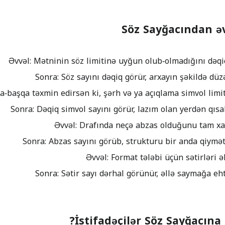
Söz Sayğacından əv
İstifadəçilər Söz Sayğacına 