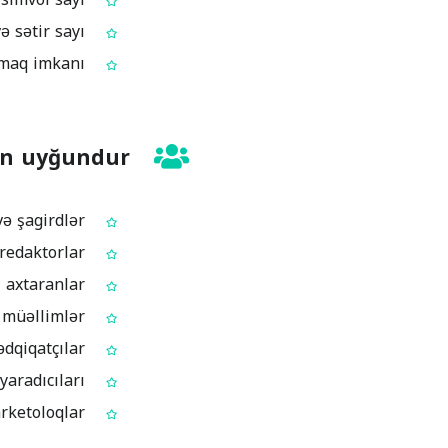
Format və göndərmə tələbləri üçün abzas və sətir sayı
Mətni dərc və ya göndərmədən əvvəl uzunluğunu tez yoxlamaq imkanı
ün uyğundur?
Söz limitinə uyğun yazı yazmalı olan tələbə və şagirdlər
Mətnin uzunluğunu və quruluşunu idarə edən yazarlar və redaktorlar
CV və motivasiya məktubunu cilalayan iş axtaranlar
Yazılı material hazırlayan və ya yoxlayan müəllimlər
Xülasə və elmi məqalələr üçün konkret tələbləri olan tədqiqatçılar
Post uzunluğunu optimallaşdıran sosial media istifadəçiləri və kontent yaradıcıları
Kampaniya və kontent üçün mətn uzunluğunu ölçən rəqəmsal marketoloqlar