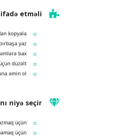
ifadə etməli
Mətni sənəddən, e‑postdan və ya saytdan kopyala
Mətni Söz Sayğacının xanəsinə yapışdır və ya birbaşa yaz
Söz, simvol, sətir və abzas üçün ümumi rəqəmlərə bax
Mətni tələblərə və limitlərə uyğunlaşdırmaq üçün düzəlt
Dəyişiklikdən sonra yenidən say, beləliklə limitə tam uyğun olduğuna əmin ol
nı niyə seçir?
Esse, tapşırıq və müraciətlərdə tələb olunan söz sayına uyğun yazmaq üçün
Sosial şəbəkə postu və reklam mətnlərində simvol limitini aşmamaq üçün