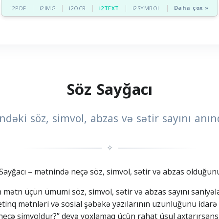
Daha çox »
i2PDF
i2IMG
i2OCR
i2TEXT
i2SYMBOL
Söz Sayğacı
dəki söz, simvol, abzas və sətir sayını anı
✧
Sayğacı – mətnində neçə söz, simvol, sətir və abzas olduğun
n mətn üçün ümumi söz, simvol, sətir və abzas sayını saniyələ
rketinq mətnləri və sosial şəbəkə yazılarının uzunluğunu idar
eçə simvoldur?” deyə yoxlamaq üçün rahat üsul axtarırsansa,