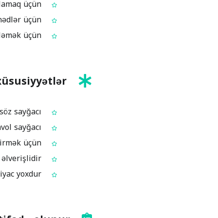
Format önəmlidirsə, abzas sayını rahat yoxlamaq üçün
Sətir sayı dəqiq göstərilən təqdimat və ya sənədlər üçün
Redaktə prosesini sürətləndirmək və mətni düzəldərkən uzunluğu izləmək üçün
xüsusiyyətlər
Söz sayını tez yoxlamaq üçün söz sayğacı
Platformaların simvol limitləri üçün simvol sayğacı
Abzas sayını göstərir – quruluşu və oxunaqlığı dəyərləndirmək üçün
Sətir sayını göstərir – sətir limiti olan qaydalar üçün əlverişlidir
Pulsuzdur, brauzerdə işləyir, heç nə quraşdırmağa ehtiyac yoxdur