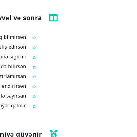
vəl və sonra
Əvvəl: Mətninin söz limitinə uyğun olub‑olmadığını dəqiq bilmirsən
Sonra: Söz sayını dəqiq görür, arxayın şəkildə düzəliş edirsən
Əvvəl: Başqa‑başqa təxmin edirsən ki, şərh və ya açıqlama simvol limitinə sığırmı
Sonra: Dəqiq simvol sayını görür, lazım olan yerdən qısalda bilirsən
Əvvəl: Drafında neçə abzas olduğunu tam xatırlamırsan
Sonra: Abzas sayını görüb, strukturu bir anda qiymətləndirirsən
Əvvəl: Format tələbi üçün sətirləri əllə sayırsan
Sonra: Sətir sayı dərhal görünür, əllə saymağa ehtiyac qalmır
niyə güvənir?