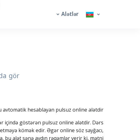
Alətlər
nda gör
u avtomatik hesablayan pulsuz online alətdir.
r içində göstərən pulsuz online alətdir. Dərs
ə etməyə kömək edir. Əgər online söz sayğacı,
 bu alət sənə aydın rəqəmlər verir ki, mətni