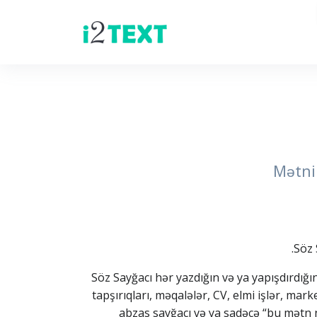
Mətnin
Söz 
Söz Sayğacı hər yazdığın və ya yapışdırdığı
tapşırıqları, məqalələr, CV, elmi işlər, ma
abzas sayğacı və ya sadəcə “bu mətn n