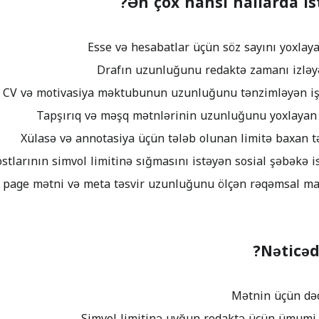
Ən çox hansı hallarda is
Nəticəd