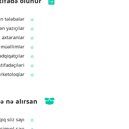
tifadə olunur?
Esse və hesabatlar üçün söz sayını yoxlayan tələbələr
Drafın uzunluğunu redaktə zamanı izləyən yazıçılar
CV və motivasiya məktubunun uzunluğunu tənzimləyən iş axtaranlar
Tapşırıq və məşq mətnlərinin uzunluğunu yoxlayan müəllimlər
Xülasə və annotasiya üçün tələb olunan limitə baxan tədqiqatçılar
Şərh və postlarının simvol limitinə sığmasını istəyən sosial şəbəkə istifadəçiləri
Reklam, landing page mətni və meta təsvir uzunluğunu ölçən rəqəmsal marketoloqlar
ə nə alırsan?
Mətnin üçün dəqiq söz sayı
Simvol limitinə uyğun redaktə üçün ümumi simvol sayı