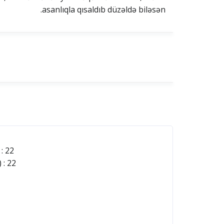
asanlıqla qısaldıb düzəldə biləsən.