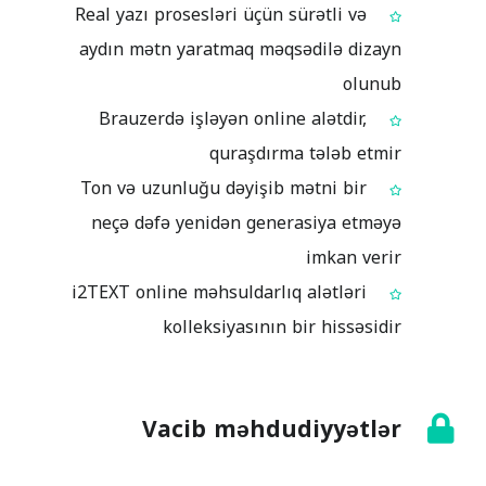
Real yazı prosesləri üçün sürətli və
aydın mətn yaratmaq məqsədilə dizayn
olunub
Brauzerdə işləyən online alətdir,
quraşdırma tələb etmir
Ton və uzunluğu dəyişib mətni bir
neçə dəfə yenidən generasiya etməyə
imkan verir
i2TEXT online məhsuldarlıq alətləri
kolleksiyasının bir hissəsidir
Vacib məhdudiyyətlər