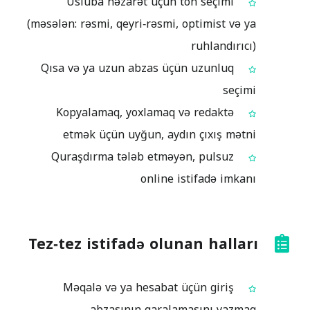
Üsluba nəzarət üçün ton seçimi
(məsələn: rəsmi, qeyri‑rəsmi, optimist və ya
ruhlandırıcı)
Qısa və ya uzun abzas üçün uzunluq
seçimi
Kopyalamaq, yoxlamaq və redaktə
etmək üçün uyğun, aydın çıxış mətni
Quraşdırma tələb etməyən, pulsuz
online istifadə imkanı
Tez‑tez istifadə olunan halları
Məqalə və ya hesabat üçün giriş
abzasının qaralamasını yazmaq