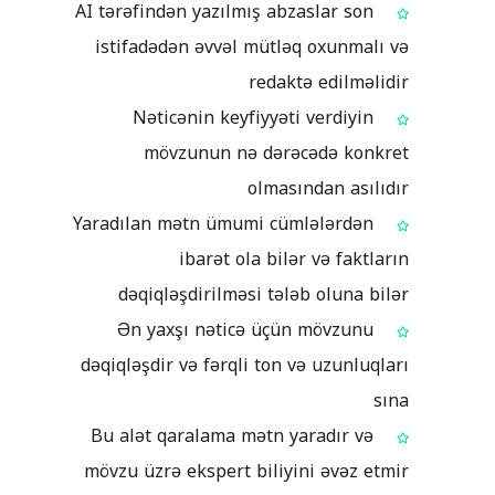
AI tərəfindən yazılmış abzaslar son
istifadədən əvvəl mütləq oxunmalı və
redaktə edilməlidir
Nəticənin keyfiyyəti verdiyin
mövzunun nə dərəcədə konkret
olmasından asılıdır
Yaradılan mətn ümumi cümlələrdən
ibarət ola bilər və faktların
dəqiqləşdirilməsi tələb oluna bilər
Ən yaxşı nəticə üçün mövzunu
dəqiqləşdir və fərqli ton və uzunluqları
sına
Bu alət qaralama mətn yaradır və
mövzu üzrə ekspert biliyini əvəz etmir