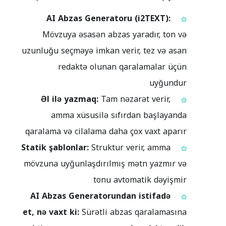
AI Abzas Generatoru (i2TEXT):
Mövzuya əsasən abzas yaradır, ton və
uzunluğu seçməyə imkan verir, tez və asan
redaktə olunan qaralamalar üçün
uyğundur
Əl ilə yazmaq:
Tam nəzarət verir,
amma xüsusilə sıfırdan başlayanda
qaralama və cilalama daha çox vaxt aparır
Statik şablonlar:
Struktur verir, amma
mövzuna uyğunlaşdırılmış mətn yazmır və
tonu avtomatik dəyişmir
AI Abzas Generatorundan istifadə
et, nə vaxt ki:
Sürətli abzas qaralamasına