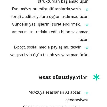
strukturdan başlamaq üçün
Eyni mövzunu müxtəlif tonlarda yazıb
fərqli auditoriyalara uyğunlaşdırmaq üçün
Gündəlik yazı işlərini sürətləndirmək,
amma mətni redaktə edilə bilən saxlamaq
üçün
E‑poçt, sosial media paylaşımı, təsvir
və qısa izah üçün tez abzas yaratmaq üçün
Əsas xüsusiyyətlər
Mövzuya əsaslanan AI abzas
generasiyası