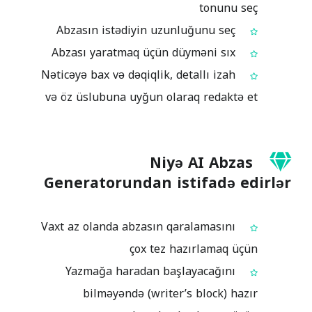
tonunu seç
Abzasın istədiyin uzunluğunu seç
Abzası yaratmaq üçün düyməni sıx
Nəticəyə bax və dəqiqlik, detallı izah
və öz üslubuna uyğun olaraq redaktə et
Niyə AI Abzas
Generatorundan istifadə edirlər
Vaxt az olanda abzasın qaralamasını
çox tez hazırlamaq üçün
Yazmağa haradan başlayacağını
bilməyəndə (writer’s block) hazır