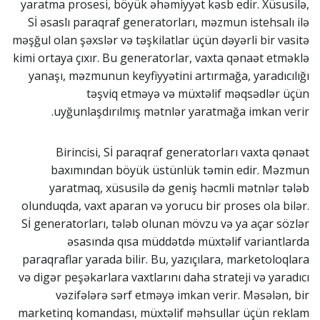
yaratma prosesi, böyük əhəmiyyət kəsb edir. Xüsusilə,
Sİ əsaslı paraqraf generatorları, məzmun istehsalı ilə
məşğul olan şəxslər və təşkilatlar üçün dəyərli bir vasitə
kimi ortaya çıxır. Bu generatorlar, vaxta qənaət etməklə
yanaşı, məzmunun keyfiyyətini artırmağa, yaradıcılığı
təşviq etməyə və müxtəlif məqsədlər üçün
uyğunlaşdırılmış mətnlər yaratmağa imkan verir.
Birincisi, Sİ paraqraf generatorları vaxta qənaət
baxımından böyük üstünlük təmin edir. Məzmun
yaratmaq, xüsusilə də geniş həcmli mətnlər tələb
olunduqda, vaxt aparan və yorucu bir proses ola bilər.
Sİ generatorları, tələb olunan mövzu və ya açar sözlər
əsasında qısa müddətdə müxtəlif variantlarda
paraqraflar yarada bilir. Bu, yazıçılara, marketoloqlara
və digər peşəkarlara vaxtlarını daha strateji və yaradıcı
vəzifələrə sərf etməyə imkan verir. Məsələn, bir
marketinq komandası, müxtəlif məhsullar üçün reklam