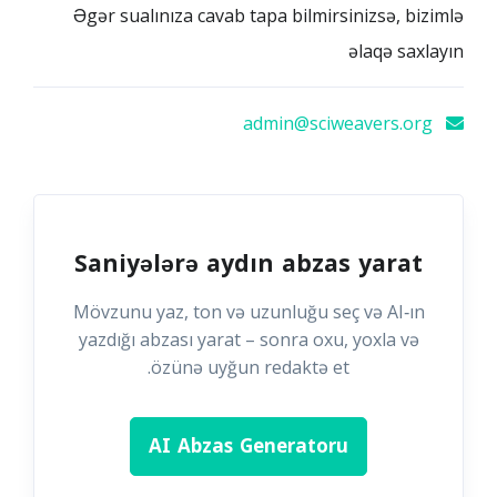
Əgər sualınıza cavab tapa bilmirsinizsə, bizimlə
əlaqə saxlayın
admin@sciweavers.org
Saniyələrə aydın abzas yarat
Mövzunu yaz, ton və uzunluğu seç və AI‑ın
yazdığı abzası yarat – sonra oxu, yoxla və
özünə uyğun redaktə et.
AI Abzas Generatoru