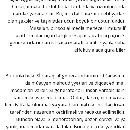
Onlar, müxtəlif üslublarda, tonlarda və uzunluqlarda
mətnlər yarada bilir. Bu, müxtəlif məzmun ehtiyacları
olan şəxslər və təşkilatlar üçün böyük bir üstünlükdür.
Məsələn, bir sosial media meneceri, müxtəlif
platformalar üçün fərqli mesajlar yaratmaq üçün Sİ
generatorlarından istifadə edərək, auditoriya ilə daha
effektiv əlaqə qura bilər.
Bununla belə, Sİ paraqraf generatorlarının istifadəsinin
də müəyyən məhdudiyyətləri və diqqət edilməli
məqamları vardır. Sİ generatorları, insan yaradıcılığını
tamamilə əvəz edə bilməz. Onlar, daha çox bir vasitə
kimi istifadə olunmalı və yaradılan mətnlər mütləq insan
tərəfindən nəzərdən keçirilməli və redaktə edilməlidir.
Bundan əlavə, Sİ generatorları, bəzən qərəzli və ya
yanlış məlumatlar yarada bilər. Buna görə də, yaradılan