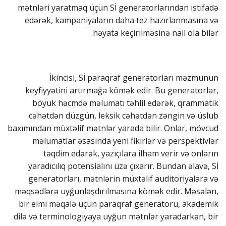
mətnləri yaratmaq üçün Sİ generatorlarından istifadə
edərək, kampaniyaların daha tez hazırlanmasına və
həyata keçirilməsinə nail ola bilər.
İkincisi, Sİ paraqraf generatorları məzmunun
keyfiyyətini artırmağa kömək edir. Bu generatorlar,
böyük həcmdə məlumatı təhlil edərək, qrammatik
cəhətdən düzgün, leksik cəhətdən zəngin və üslub
baxımından müxtəlif mətnlər yarada bilir. Onlar, mövcud
məlumatlar əsasında yeni fikirlər və perspektivlər
təqdim edərək, yazıçılara ilham verir və onların
yaradıcılıq potensialını üzə çıxarır. Bundan əlavə, Sİ
generatorları, mətnlərin müxtəlif auditoriyalara və
məqsədlərə uyğunlaşdırılmasına kömək edir. Məsələn,
bir elmi məqalə üçün paraqraf generatoru, akademik
dilə və terminologiyaya uyğun mətnlər yaradarkən, bir