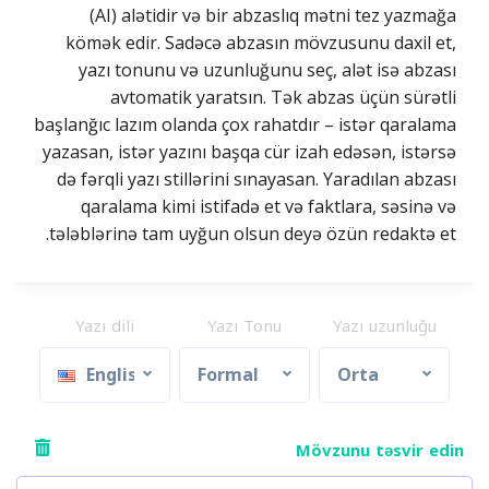
(AI) alətidir və bir abzaslıq mətni tez yazmağa
kömək edir. Sadəcə abzasın mövzusunu daxil et,
yazı tonunu və uzunluğunu seç, alət isə abzası
avtomatik yaratsın. Tək abzas üçün sürətli
başlanğıc lazım olanda çox rahatdır – istər qaralama
yazasan, istər yazını başqa cür izah edəsən, istərsə
də fərqli yazı stillərini sınayasan. Yaradılan abzası
qaralama kimi istifadə et və faktlara, səsinə və
tələblərinə tam uyğun olsun deyə özün redaktə et.
Yazı dili
Yazı Tonu
Yazı uzunluğu
English
Formal
Orta
Mövzunu təsvir edin