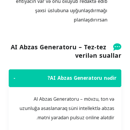
ehtiyacın var və onu oxuyub redaktə edib
şəxsi üslubuna uyğunlaşdırmağı
planlaşdırırsan
AI Abzas Generatoru – Tez‑tez
verilən suallar
−
AI Abzas Generatoru nədir?
AI Abzas Generatoru – mövzu, ton və
uzunluğa əsaslanaraq süni intellektlə abzas
mətni yaradan pulsuz online alətdir.