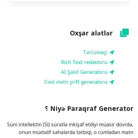
Oxşar alətlər
Tərcüməçi
Rich Text redaktoru
AI Şəkil Generatoru
Cool mətn şrift generatoru
Niyə Paraqraf Generator ؟
Süni intellektin (Sİ) sürətlə inkişaf etdiyi müasir dövrdə,
onun müxtəlif sahələrdə tətbiqi, o cümlədən mətn