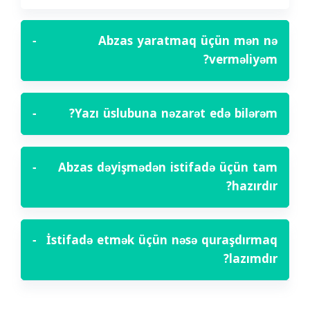
−
Abzas yaratmaq üçün mən nə
verməliyəm?
−
Yazı üslubuna nəzarət edə bilərəm?
−
Abzas dəyişmədən istifadə üçün tam
hazırdır?
−
İstifadə etmək üçün nəsə quraşdırmaq
lazımdır?