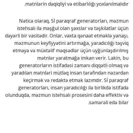
mətnlərin dəqiqliyi və etibarlılığı yoxlanılmalıdır.
Nəticə olaraq, Sİ paraqraf generatorları, məzmun
istehsalı ilə məşğul olan şəxslər və təşkilatlar üçün
dəyərli bir vasitədir. Onlar, vaxta qənaət etməklə yanaşı,
məzmunun keyfiyyətini artırmağa, yaradıcılığı təşviq
etməyə və müxtəlif məqsədlər üçün uyğunlaşdırılmış
mətnlər yaratmağa imkan verir. Lakin, bu
generatorların istifadəsi zamanı diqqətli olmaq və
yaradılan mətnləri mütləq insan tərəfindən nəzərdən
keçirmək və redaktə etmək lazımdır. Sİ paraqraf
generatorları, insan yaradıcılığı ilə birlikdə istifadə
olunduqda, məzmun istehsalı prosesini daha effektiv və
səmərəli edə bilər.