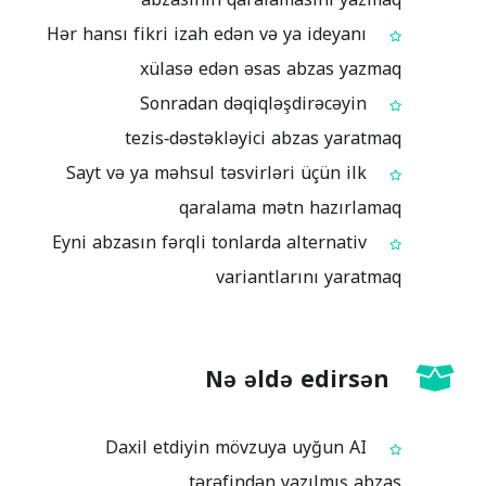
Hər hansı fikri izah edən və ya ideyanı
xülasə edən əsas abzas yazmaq
Sonradan dəqiqləşdirəcəyin
tezis‑dəstəkləyici abzas yaratmaq
Sayt və ya məhsul təsvirləri üçün ilk
qaralama mətn hazırlamaq
Eyni abzasın fərqli tonlarda alternativ
variantlarını yaratmaq
Nə əldə edirsən
Daxil etdiyin mövzuya uyğun AI
tərəfindən yazılmış abzas