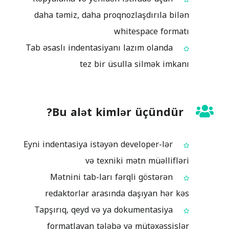
daha təmiz, daha proqnozlaşdırıla bilən
whitespace formatı
Tab əsaslı indentasiyanı lazım olanda
tez bir üsulla silmək imkanı
Bu alət kimlər üçündür?
Eyni indentasiya istəyən developer-lər
və texniki mətn müəllifləri
Mətnini tab-ları fərqli göstərən
redaktorlar arasında daşıyan hər kəs
Tapşırıq, qeyd və ya dokumentasiya
formatlayan tələbə və mütəxəssislər