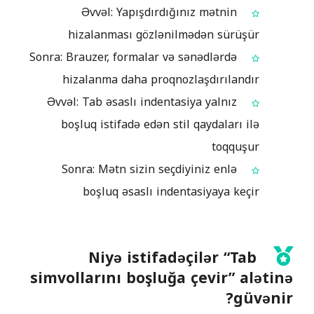
Əvvəl: Yapışdırdığınız mətnin
hizalanması gözlənilmədən sürüşür
Sonra: Brauzer, formalar və sənədlərdə
hizalanma daha proqnozlaşdırılandır
Əvvəl: Tab əsaslı indentasiya yalnız
boşluq istifadə edən stil qaydaları ilə
toqquşur
Sonra: Mətn sizin seçdiyiniz enlə
boşluq əsaslı indentasiyaya keçir
Niyə istifadəçilər “Tab
simvollarını boşluğa çevir” alətinə
güvənir?