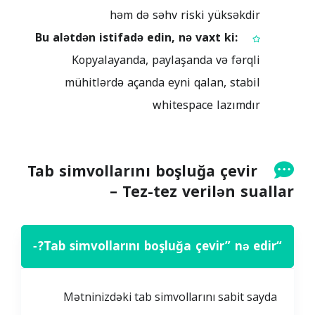
həm də səhv riski yüksəkdir
Bu alətdən istifadə edin, nə vaxt ki:
Kopyalayanda, paylaşanda və fərqli
mühitlərdə açanda eyni qalan, stabil
whitespace lazımdır
Tab simvollarını boşluğa çevir
– Tez-tez verilən suallar
−
“Tab simvollarını boşluğa çevir” nə edir?
Mətninizdəki tab simvollarını sabit sayda