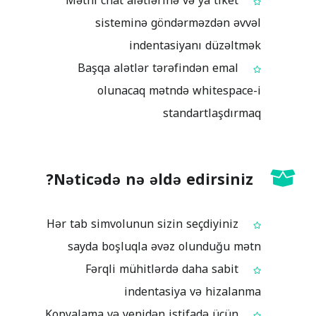
Mətni chat alətlərinə və ya tiket
sisteminə göndərməzdən əvvəl
indentasiyanı düzəltmək
Başqa alətlər tərəfindən emal
olunacaq mətndə whitespace-i
standartlaşdırmaq
Nəticədə nə əldə edirsiniz?
Hər tab simvolunun sizin seçdiyiniz
sayda boşluqla əvəz olunduğu mətn
Fərqli mühitlərdə daha sabit
indentasiya və hizalanma
Kopyalama və yenidən istifadə üçün