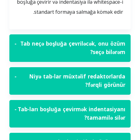
boşluğa çevirir və indentasiya ilə whitespace-i
standart formaya salmağa kömək edir.
−
Tab neçə boşluğa çevriləcək, onu özüm
seçə bilərəm?
−
Niyə tab-lar müxtəlif redaktorlarda
fərqli görünür?
−
Tab-ları boşluğa çevirmək indentasiyanı
tamamilə silər?