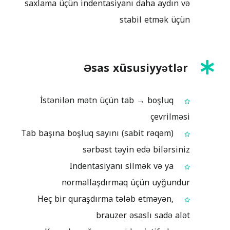
saxlama üçün indentasiyanı daha aydın və
stabil etmək üçün
Əsas xüsusiyyətlər
İstənilən mətn üçün tab → boşluq
çevrilməsi
Tab başına boşluq sayını (sabit rəqəm)
sərbəst təyin edə bilərsiniz
Indentasiyanı silmək və ya
normallaşdırmaq üçün uyğundur
Heç bir quraşdırma tələb etməyən,
brauzer əsaslı sadə alət