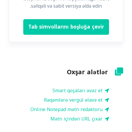
səliqəli və sabit versiya əldə edin.
Tab simvollarını boşluğa çevir
Oxşar alətlər
Smart qoşaları əvəz et
Rəqəmlərə vergül əlavə et
Online Notepad mətn redaktoru
Mətn içindən URL çıxar