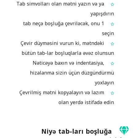
Tab simvolları olan mətni yazın və ya
yapışdırın
1 tab neçə boşluğa çevriləcək, onu
seçin
Çevir düyməsini vurun ki, mətndəki
bütün tab-lar boşluqlarla əvəz olunsun
Nəticəyə baxın və indentasiya,
hizalanma sizin üçün düzgündürmü
yoxlayın
Çevrilmiş mətni kopyalayın və lazım
olan yerdə istifadə edin
Niyə tab-ları boşluğa