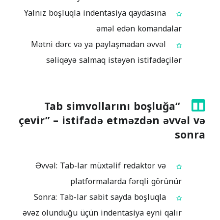
Yalnız boşluqla indentasiya qaydasına
əməl edən komandalar
Mətni dərc və ya paylaşmadan əvvəl
səliqəyə salmaq istəyən istifadəçilər
“Tab simvollarını boşluğa
çevir” – istifadə etməzdən əvvəl və
sonra
Əvvəl: Tab-lar müxtəlif redaktor və
platformalarda fərqli görünür
Sonra: Tab-lar sabit sayda boşluqla
əvəz olunduğu üçün indentasiya eyni qalır