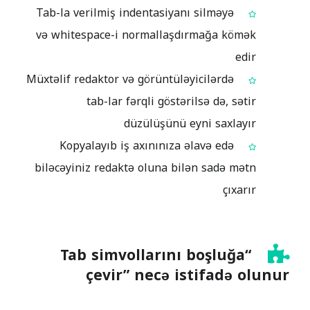
Tab-la verilmiş indentasiyanı silməyə
və whitespace-i normallaşdırmağa kömək
edir
Müxtəlif redaktor və görüntüləyicilərdə
tab-lar fərqli göstərilsə də, sətir
düzülüşünü eyni saxlayır
Kopyalayıb iş axınınıza əlavə edə
biləcəyiniz redaktə oluna bilən sadə mətn
çıxarır
“Tab simvollarını boşluğa
çevir” necə istifadə olunur