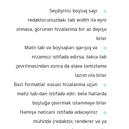
Seçdiyiniz boşluq sayı
redaktorunuzdakı tab width ilə eyni
olmasa, görünən hizalanma bir az dəyişə
bilər
Mətn tab və boşluqları qarışıq və
nizamsız istifadə edirsə, təkcə tab
çevrilməsindən sonra da əlavə təmizləmə
lazım ola bilər
Bəzi formatlar xüsusi hizalanma üçün
məhz tab-dan istifadə edir; belə hallarda
boşluğa çevirmək istənməyə bilər
Həmişə nəticəni istifadə edəcəyiniz
mühitdə (redaktor, renderer və ya