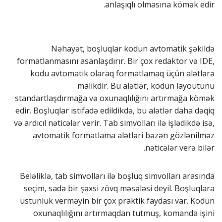
anlaşıqlı olmasına kömək edir.
Nəhayət, boşluqlar kodun avtomatik şəkildə
formatlanmasını asanlaşdırır. Bir çox redaktor və IDE,
kodu avtomatik olaraq formatlamaq üçün alətlərə
malikdir. Bu alətlər, kodun layoutunu
standartlaşdırmağa və oxunaqlılığını artırmağa kömək
edir. Boşluqlar istifadə edildikdə, bu alətlər daha dəqiq
və ardıcıl nəticələr verir. Tab simvolları ilə işlədikdə isə,
avtomatik formatlama alətləri bəzən gözlənilməz
nəticələr verə bilər.
Beləliklə, tab simvolları ilə boşluq simvolları arasında
seçim, sadə bir şəxsi zövq məsələsi deyil. Boşluqlara
üstünlük verməyin bir çox praktik faydası var. Kodun
oxunaqlılığını artırmaqdan tutmuş, komanda işini