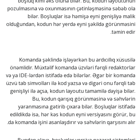
boşluq kimi əks oluna bilər. Bu, kodun layoutunun
pozulmasına və oxunmasının çətinləşməsinə səbəb ola
bilər. Boşluqlar isə həmişə eyni genişliyə malik
olduğundan, kodun hər yerdə eyni şəkildə görünməsini
təmin edir.
Komanda şəklində işləyərkən bu ardıcıllıq xüsusilə
önəmlidir. Müxtəlif komanda üzvləri fərqli redaktorlar
və ya IDE-lərdən istifadə edə bilərlər. Əgər bir komanda
üzvü tab simvolları ilə kod yazsa və digəri onu fərqli tab
genişliyi ilə açsa, kodun layoutu tamamilə dəyişə bilər.
Bu, kodun qarışıq görünməsinə və səhvlərin
yaranmasına gətirib çıxara bilər. Boşluqlar istifadə
edildikdə isə, hər kəs kodun eyni versiyasını görür, bu
da komanda işini asanlaşdırır və səhvlərin qarşısını alır.
Bundan əlavə, boşluqlar versiya nəzarət sistemləri