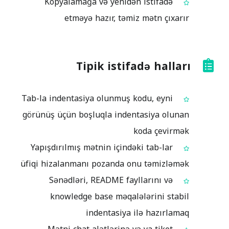
Kopyalamağa və yenidən istifadə
etməyə hazır, təmiz mətn çıxarır
Tipik istifadə halları
Tab-la indentasiya olunmuş kodu, eyni
görünüş üçün boşluqla indentasiya olunan
koda çevirmək
Yapışdırılmış mətnin içindəki tab-lar
üfiqi hizalanmanı pozanda onu təmizləmək
Sənədləri, README fayllarını və
knowledge base məqalələrini stabil
indentasiya ilə hazırlamaq