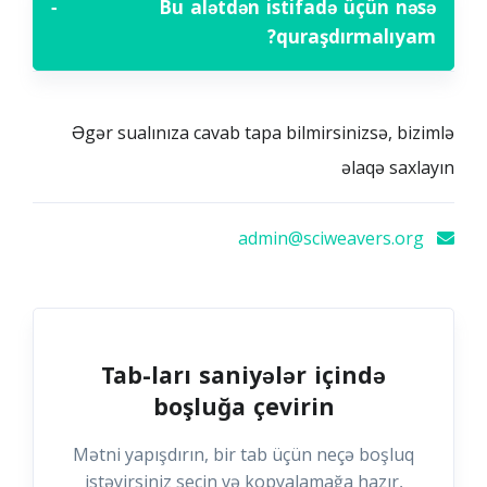
−
Bu alətdən istifadə üçün nəsə
quraşdırmalıyam?
Əgər sualınıza cavab tapa bilmirsinizsə, bizimlə
əlaqə saxlayın
admin@sciweavers.org
Tab-ları saniyələr içində
boşluğa çevirin
Mətni yapışdırın, bir tab üçün neçə boşluq
istəyirsiniz seçin və kopyalamağa hazır,