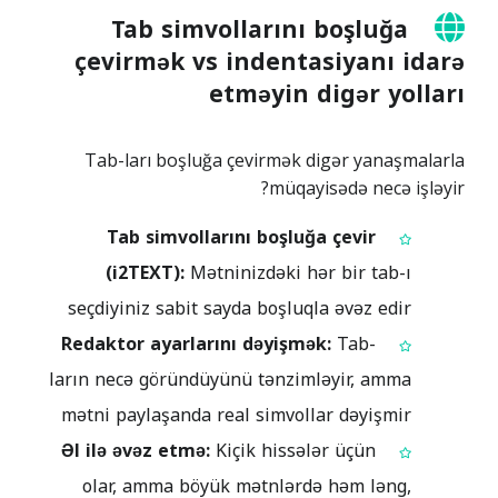
Tab simvollarını boşluğa
çevirmək vs indentasiyanı idarə
etməyin digər yolları
Tab-ları boşluğa çevirmək digər yanaşmalarla
müqayisədə necə işləyir?
Tab simvollarını boşluğa çevir
(i2TEXT):
Mətninizdəki hər bir tab-ı
seçdiyiniz sabit sayda boşluqla əvəz edir
Redaktor ayarlarını dəyişmək:
Tab-
ların necə göründüyünü tənzimləyir, amma
mətni paylaşanda real simvollar dəyişmir
Əl ilə əvəz etmə:
Kiçik hissələr üçün
olar, amma böyük mətnlərdə həm ləng,