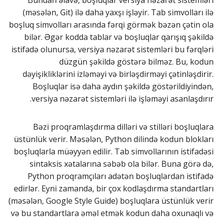
(məsələn, Git) ilə daha yaxşı işləyir. Tab simvolları ilə
boşluq simvolları arasında fərqi görmək bəzən çətin ola
bilər. Əgər kodda tablar və boşluqlar qarışıq şəkildə
istifadə olunursa, versiya nəzarət sistemləri bu fərqləri
düzgün şəkildə göstərə bilməz. Bu, kodun
dəyişikliklərini izləməyi və birləşdirməyi çətinləşdirir.
Boşluqlar isə daha aydın şəkildə göstərildiyindən,
versiya nəzarət sistemləri ilə işləməyi asanlaşdırır.
Bəzi proqramlaşdırma dilləri və stilləri boşluqlara
üstünlük verir. Məsələn, Python dilində kodun blokları
boşluqlarla müəyyən edilir. Tab simvollarının istifadəsi
sintaksis xətalarına səbəb ola bilər. Buna görə də,
Python proqramçıları adətən boşluqlardan istifadə
edirlər. Eyni zamanda, bir çox kodlaşdırma standartları
(məsələn, Google Style Guide) boşluqlara üstünlük verir
və bu standartlara əməl etmək kodun daha oxunaqlı və