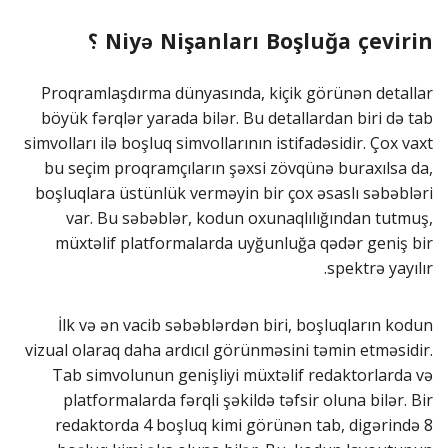
Niyə Nişanları Boşluğa çevirin ؟
Proqramlaşdırma dünyasında, kiçik görünən detallar
böyük fərqlər yarada bilər. Bu detallardan biri də tab
simvolları ilə boşluq simvollarının istifadəsidir. Çox vaxt
bu seçim proqramçıların şəxsi zövqünə buraxılsa da,
boşluqlara üstünlük verməyin bir çox əsaslı səbəbləri
var. Bu səbəblər, kodun oxunaqlılığından tutmuş,
müxtəlif platformalarda uyğunluğa qədər geniş bir
spektrə yayılır.
İlk və ən vacib səbəblərdən biri, boşluqların kodun
vizual olaraq daha ardıcıl görünməsini təmin etməsidir.
Tab simvolunun genişliyi müxtəlif redaktorlarda və
platformalarda fərqli şəkildə təfsir oluna bilər. Bir
redaktorda 4 boşluq kimi görünən tab, digərində 8