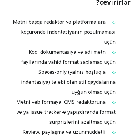
çevirirlər?
Mətni başqa redaktor və platformalara
köçürəndə indentasiyanın pozulmaması
üçün
Kod, dokumentasiya və adi mətn
fayllarında vahid format saxlamaq üçün
Spaces-only (yalnız boşluqla
indentasiya) tələbi olan stil qaydalarına
uyğun olmaq üçün
Mətni veb formaya, CMS redaktoruna
və ya issue tracker-ə yapışdıranda format
sürprizlərini azaltmaq üçün
Review, paylaşma və uzunmüddətli