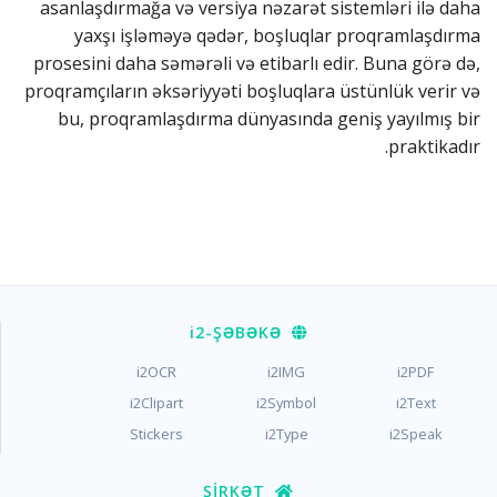
asanlaşdırmağa və versiya nəzarət sistemləri ilə daha
yaxşı işləməyə qədər, boşluqlar proqramlaşdırma
prosesini daha səmərəli və etibarlı edir. Buna görə də,
proqramçıların əksəriyyəti boşluqlara üstünlük verir və
bu, proqramlaşdırma dünyasında geniş yayılmış bir
praktikadır.
i2
-ŞƏBƏKƏ
i2OCR
i2IMG
i2PDF
i2Clipart
i2Symbol
i2Text
Stickers
i2Type
i2Speak
ŞIRKƏT