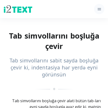
Tab simvollarını boşluğa
çevir
Tab simvollarını sabit sayda boşluğa
çevir ki, indentasiya hər yerdə eyni
görünsün
✧
Tab simvollarını boşluğa çevir aləti bütün tab-ları
eyni sayda boşluqla əvəz edir ki, mətnin