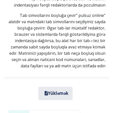
indentasiyası fərqli redaktorlarda da pozulmasın.
“Tab simvollarını boşluğa çevir” pulsuz online
alətdir və mətndəki tab simvollarını seçdiyiniz sayda
boşluğa çevirir. Əgər tab-lar müxtəlif redaktor,
brauzer və sistemlərdə fərqli göstərildiyinə görə
indentasiya dağılırsa, bu alət hər bir tab-ı tez bir
zamanda sabit sayda boşluqla əvəz etməyə kömək
edir. Mətninizi yapışdırın, bir tab neçə boşluq olsun
seçin və alınan nəticəni kod nümunələri, sənədlər,
data faylları və ya adi mətn üçün istifadə edin.
Yükləmək