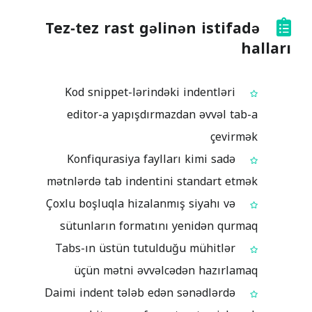
Tez‑tez rast gəlinən istifadə
halları
Kod snippet-lərindəki indentləri
editor-a yapışdırmazdan əvvəl tab-a
çevirmək
Konfiqurasiya faylları kimi sadə
mətnlərdə tab indentini standart etmək
Çoxlu boşluqla hizalanmış siyahı və
sütunların formatını yenidən qurmaq
Tabs-ın üstün tutulduğu mühitlər
üçün mətni əvvəlcədən hazırlamaq
Daimi indent tələb edən sənədlərdə