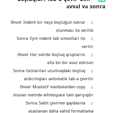
əvvəl və sonra
Əvvəl: Indent bir neçə boşluğun təkrar
olunması ilə verilib
Sonra: Eyni indent tab simvolları ilə
verilir
Əvvəl: Hər sətrdə boşluq qruplarını
əllə bir‑bir əvəz edirsən
Sonra: Göstərilən uzunluqdakı boşluq
ardıcıllıqları avtomatik tab-a çevrilir
Əvvəl: Müxtəlif mənbələrdən copy
olunan mətndə whitespace tam qarışıqdır
Sonra: Sabit çevirmə qaydasına
əsaslanan daha vahid formatlama