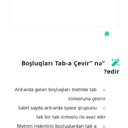
“Boşluqları Tab-a Çevir” nə
edir?
Ard‑arda gələn boşluqları mətndə tab
simvoluna çevirir
Sabit sayda ard‑arda space qrupunu
tək bir tab simvolu ilə əvəz edir
Mətnin indentini boşluqlardan tab-a