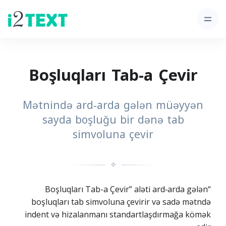
Boşluqları Tab-a Çevir
Mətnində ard‑arda gələn müəyyən
sayda boşluğu bir dənə tab
simvoluna çevir
✧
“Boşluqları Tab-a Çevir” aləti ard‑arda gələn
boşluqları tab simvoluna çevirir və sadə mətndə
indent və hizalanmanı standartlaşdırmağa kömək