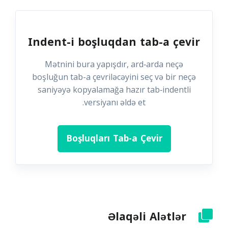
Indent-i boşluqdan tab-a çevir
Mətnini bura yapışdır, ard‑arda neçə
boşluğun tab-a çevriləcəyini seç və bir neçə
saniyəyə kopyalamağa hazır tab‑indentli
versiyanı əldə et.
Boşluqları Tab-a Çevir
Əlaqəli Alətlər