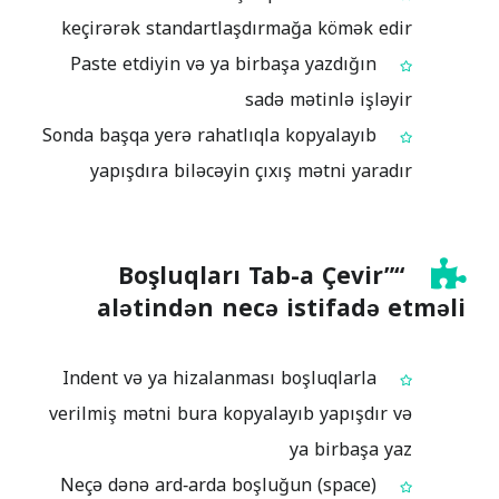
keçirərək standartlaşdırmağa kömək edir
Paste etdiyin və ya birbaşa yazdığın
sadə mətinlə işləyir
Sonda başqa yerə rahatlıqla kopyalayıb
yapışdıra biləcəyin çıxış mətni yaradır
“Boşluqları Tab-a Çevir”
alətindən necə istifadə etməli
Indent və ya hizalanması boşluqlarla
verilmiş mətni bura kopyalayıb yapışdır və
ya birbaşa yaz
Neçə dənə ard‑arda boşluğun (space)