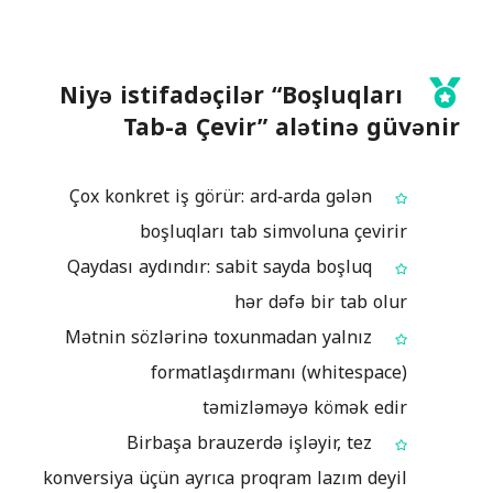
Niyə istifadəçilər “Boşluqları
Tab-a Çevir” alətinə güvənir
Çox konkret iş görür: ard‑arda gələn
boşluqları tab simvoluna çevirir
Qaydası aydındır: sabit sayda boşluq
hər dəfə bir tab olur
Mətnin sözlərinə toxunmadan yalnız
formatlaşdırmanı (whitespace)
təmizləməyə kömək edir
Birbaşa brauzerdə işləyir, tez
konversiya üçün ayrıca proqram lazım deyil