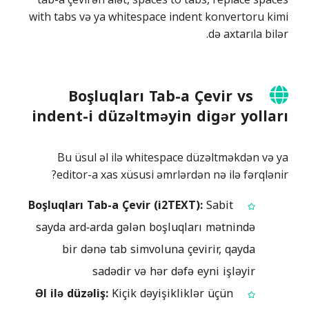
with tabs və ya whitespace indent konvertoru kimi
də axtarıla bilər.
Boşluqları Tab-a Çevir vs
indent-i düzəltməyin digər yolları
Bu üsul əl ilə whitespace düzəltməkdən və ya
editor-a xas xüsusi əmrlərdən nə ilə fərqlənir?
Boşluqları Tab-a Çevir (i2TEXT):
Sabit
sayda ard‑arda gələn boşluqları mətnində
bir dənə tab simvoluna çevirir, qayda
sadədir və hər dəfə eyni işləyir
Əl ilə düzəliş:
Kiçik dəyişikliklər üçün