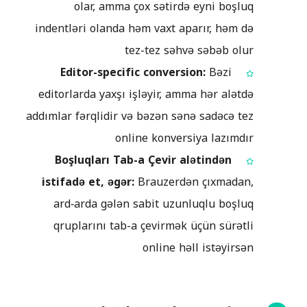
olar, amma çox sətirdə eyni boşluq
indentləri olanda həm vaxt aparır, həm də
tez-tez səhvə səbəb olur
Editor-specific conversion:
Bəzi
editorlarda yaxşı işləyir, amma hər alətdə
addımlar fərqlidir və bəzən sənə sadəcə tez
online konversiya lazımdır
Boşluqları Tab-a Çevir alətindən
istifadə et, əgər:
Brauzerdən çıxmadan,
ard‑arda gələn sabit uzunluqlu boşluq
qruplarını tab-a çevirmək üçün sürətli
online həll istəyirsən