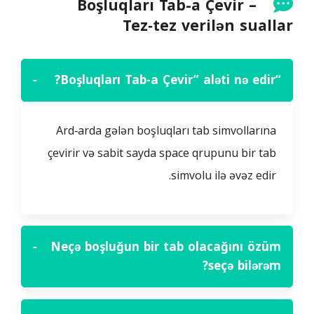
Boşluqları Tab-a Çevir –
Tez‑tez verilən suallar
−
“Boşluqları Tab-a Çevir” aləti nə edir?
Ard‑arda gələn boşluqları tab simvollarına
çevirir və sabit sayda space qrupunu bir tab
simvolu ilə əvəz edir.
−
Neçə boşluğun bir tab olacağını özüm
seçə bilərəm?