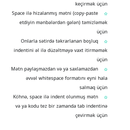
keçirmək üçün
Space ilə hizalanmış mətni (copy-paste
etdiyin mənbələrdən gələn) təmizləmək
üçün
Onlarla sətirdə təkrarlanan boşluq
indentini əl ilə düzəltməyə vaxt itirməmək
üçün
Mətn paylaşmazdan və ya saxlamazdan
əvvəl whitespace formatını eyni hala
salmaq üçün
Köhnə, space ilə indent olunmuş mətn
və ya kodu tez bir zamanda tab indentinə
çevirmək üçün