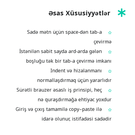
Əsas Xüsusiyyətlər
Sadə mətn üçün space‑dən tab-a
çevirmə
İstənilən sabit sayda ard‑arda gələn
boşluğu tək bir tab-a çevirmə imkanı
Indent və hizalanmanı
normallaşdırmaq üçün yararlıdır
Sürətli brauzer əsaslı iş prinsipi, heç
nə quraşdırmağa ehtiyac yoxdur
Giriş və çıxış tamamilə copy–paste ilə
idarə olunur, istifadəsi sadədir