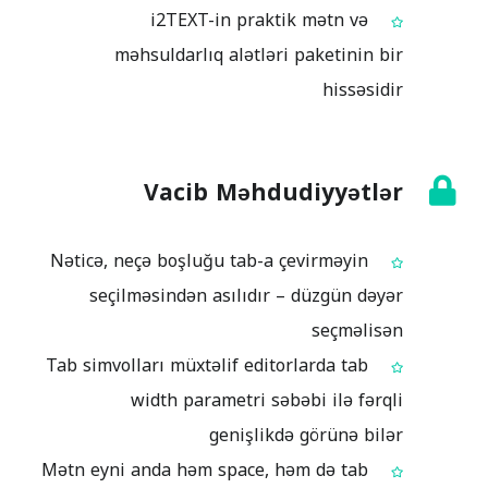
i2TEXT-in praktik mətn və
məhsuldarlıq alətləri paketinin bir
hissəsidir
Vacib Məhdudiyyətlər
Nəticə, neçə boşluğu tab-a çevirməyin
seçilməsindən asılıdır – düzgün dəyər
seçməlisən
Tab simvolları müxtəlif editorlarda tab
width parametri səbəbi ilə fərqli
genişlikdə görünə bilər
Mətn eyni anda həm space, həm də tab