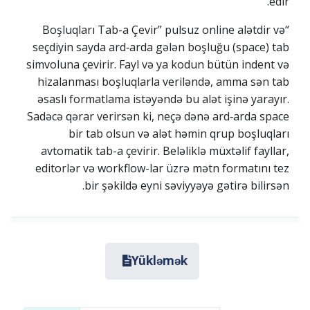
edir.
“Boşluqları Tab-a Çevir” pulsuz online alətdir və
seçdiyin sayda ard‑arda gələn boşluğu (space) tab
simvoluna çevirir. Fayl və ya kodun bütün indent və
hizalanması boşluqlarla veriləndə, amma sən tab
əsaslı formatlama istəyəndə bu alət işinə yarayır.
Sadəcə qərar verirsən ki, neçə dənə ard‑arda space
bir tab olsun və alət həmin qrup boşluqları
avtomatik tab-a çevirir. Beləliklə müxtəlif fayllar,
editorlər və workflow-lar üzrə mətn formatını tez
bir şəkildə eyni səviyyəyə gətirə bilirsən.
Yükləmək