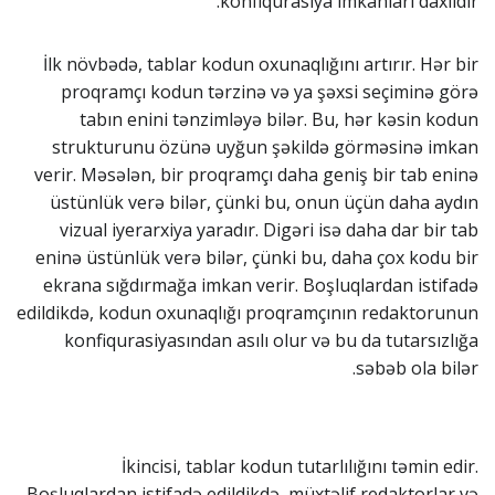
konfiqurasiya imkanları daxildir.
İlk növbədə, tablar kodun oxunaqlığını artırır. Hər bir
proqramçı kodun tərzinə və ya şəxsi seçiminə görə
tabın enini tənzimləyə bilər. Bu, hər kəsin kodun
strukturunu özünə uyğun şəkildə görməsinə imkan
verir. Məsələn, bir proqramçı daha geniş bir tab eninə
üstünlük verə bilər, çünki bu, onun üçün daha aydın
vizual iyerarxiya yaradır. Digəri isə daha dar bir tab
eninə üstünlük verə bilər, çünki bu, daha çox kodu bir
ekrana sığdırmağa imkan verir. Boşluqlardan istifadə
edildikdə, kodun oxunaqlığı proqramçının redaktorunun
konfiqurasiyasından asılı olur və bu da tutarsızlığa
səbəb ola bilər.
İkincisi, tablar kodun tutarlılığını təmin edir.
Boşluqlardan istifadə edildikdə, müxtəlif redaktorlar və