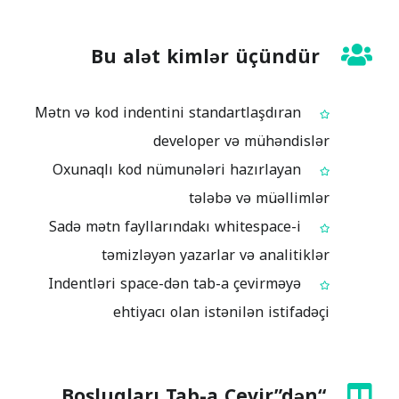
Bu alət kimlər üçündür
Mətn və kod indentini standartlaşdıran
developer və mühəndislər
Oxunaqlı kod nümunələri hazırlayan
tələbə və müəllimlər
Sadə mətn fayllarındakı whitespace-i
təmizləyən yazarlar və analitiklər
Indentləri space-dən tab-a çevirməyə
ehtiyacı olan istənilən istifadəçi
“Boşluqları Tab-a Çevir”dən