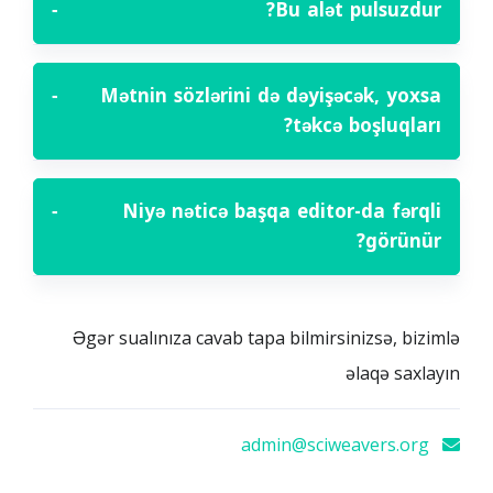
−
Bu alət pulsuzdur?
−
Mətnin sözlərini də dəyişəcək, yoxsa
təkcə boşluqları?
−
Niyə nəticə başqa editor-da fərqli
görünür?
Əgər sualınıza cavab tapa bilmirsinizsə, bizimlə
əlaqə saxlayın
admin@sciweavers.org