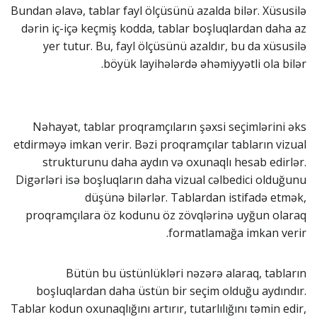
Bundan əlavə, tablar fayl ölçüsünü azalda bilər. Xüsusilə
dərin iç-içə keçmiş kodda, tablar boşluqlardan daha az
yer tutur. Bu, fayl ölçüsünü azaldır, bu da xüsusilə
böyük layihələrdə əhəmiyyətli ola bilər.
Nəhayət, tablar proqramçıların şəxsi seçimlərini əks
etdirməyə imkan verir. Bəzi proqramçılar tabların vizual
strukturunu daha aydın və oxunaqlı hesab edirlər.
Digərləri isə boşluqların daha vizual cəlbedici olduğunu
düşünə bilərlər. Tablardan istifadə etmək,
proqramçılara öz kodunu öz zövqlərinə uyğun olaraq
formatlamağa imkan verir.
Bütün bu üstünlükləri nəzərə alaraq, tabların
boşluqlardan daha üstün bir seçim olduğu aydındır.
Tablar kodun oxunaqlığını artırır, tutarlılığını təmin edir,