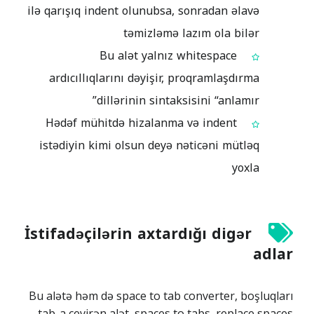
ilə qarışıq indent olunubsa, sonradan əlavə
təmizləmə lazım ola bilər
Bu alət yalnız whitespace
ardıcıllıqlarını dəyişir, proqramlaşdırma
dillərinin sintaksisini “anlamır”
Hədəf mühitdə hizalanma və indent
istədiyin kimi olsun deyə nəticəni mütləq
yoxla
İstifadəçilərin axtardığı digər
adlar
Bu alətə həm də space to tab converter, boşluqları
tab-a çevirən alət, spaces to tabs, replace spaces