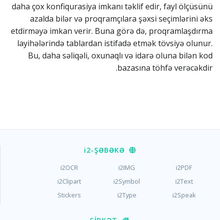
daha çox konfiqurasiya imkanı təklif edir, fayl ölçüsünü
azalda bilər və proqramçılara şəxsi seçimlərini əks
etdirməyə imkan verir. Buna görə də, proqramlaşdırma
layihələrində tablardan istifadə etmək tövsiyə olunur.
Bu, daha səliqəli, oxunaqlı və idarə oluna bilən kod
bazasına töhfə verəcəkdir.
i2
-ŞƏBƏKƏ
i2OCR
i2IMG
i2PDF
i2Clipart
i2Symbol
i2Text
Stickers
i2Type
i2Speak