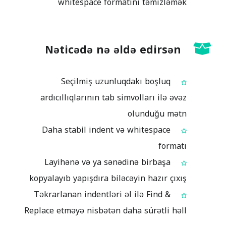
whitespace formatını təmizləmək
Nəticədə nə əldə edirsən
Seçilmiş uzunluqdakı boşluq
ardıcıllıqlarının tab simvolları ilə əvəz
olunduğu mətn
Daha stabil indent və whitespace
formatı
Layihənə və ya sənədinə birbaşa
kopyalayıb yapışdıra biləcəyin hazır çıxış
Təkrarlanan indentləri əl ilə Find &
Replace etməyə nisbətən daha sürətli həll