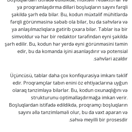
ya proqramlaşdırma dilləri boşluqların sayını fərqli
şəkildə şərh edə bilər. Bu, kodun müxtəlif mühitlərdə
fərqli görünməsinə səbəb ola bilər, bu da səhvlərə və
ya anlaşılmazlıqlara gətirib çıxara bilər. Tablar isə bir
simvoldur və hər bir redaktor tərəfindən eyni şəkildə
şərh edilir. Bu, kodun hər yerdə eyni görünməsini təmin
edir, bu da komanda işini asanlaşdırır və potensial
səhvləri azaldır.
Üçüncüsü, tablar daha çox konfiqurasiya imkanı təklif
edir. Proqramçılar tabın enini öz ehtiyaclarına uyğun
olaraq tənzimləyə bilərlər. Bu, kodun oxunaqlığını və
strukturunu optimallaşdırmağa imkan verir.
Boşluqlardan istifadə edildikdə, proqramçı boşluqların
sayını əllə tənzimləməli olur, bu da vaxt aparan və
səhvə meyilli bir prosesdir.