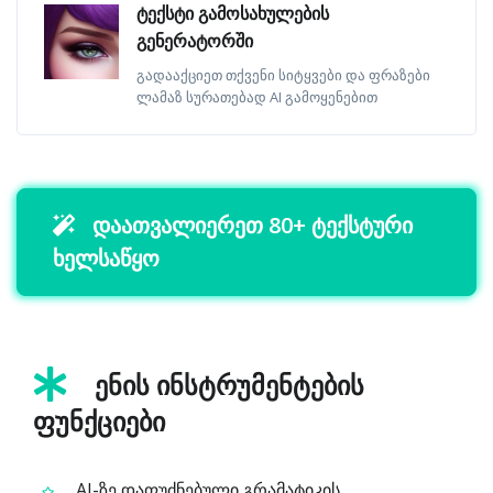
ტექსტი გამოსახულების
გენერატორში
გადააქციეთ თქვენი სიტყვები და ფრაზები
ლამაზ სურათებად AI გამოყენებით
დაათვალიერეთ 80+ ტექსტური
ხელსაწყო
ენის ინსტრუმენტების
ფუნქციები
AI-ზე დაფუძნებული გრამატიკის