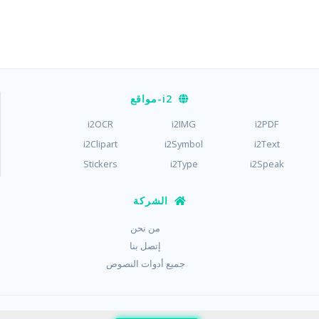
i2
-مواقع
i2OCR
i2IMG
i2PDF
i2Clipart
i2Symbol
i2Text
Stickers
i2Type
i2Speak
الشركة
من نحن
إتصل بنا
جميع أدوات النصوص
/
/
حماية الخصوصية
شروط الاستخدام
ملفات الكوكيز