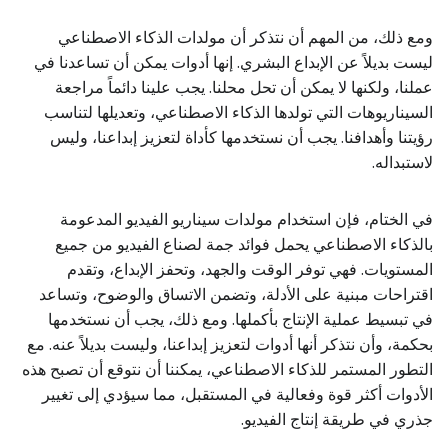
ومع ذلك، من المهم أن نتذكر أن مولدات الذكاء الاصطناعي
ليست بديلاً عن الإبداع البشري. إنها أدوات يمكن أن تساعدنا في
عملنا، ولكنها لا يمكن أن تحل محلنا. يجب علينا دائماً مراجعة
السيناريوهات التي تولدها الذكاء الاصطناعي، وتعديلها لتناسب
رؤيتنا وأهدافنا. يجب أن نستخدمها كأداة لتعزيز إبداعنا، وليس
لاستبداله.
في الختام، فإن استخدام مولدات سيناريو الفيديو المدعومة
بالذكاء الاصطناعي يحمل فوائد جمة لصناع الفيديو من جميع
المستويات. فهي توفر الوقت والجهد، وتحفز الإبداع، وتقدم
اقتراحات مبنية على الأدلة، وتضمن الاتساق والوضوح، وتساعد
في تبسيط عملية الإنتاج بأكملها. ومع ذلك، يجب أن نستخدمها
بحكمة، وأن نتذكر أنها أدوات لتعزيز إبداعنا، وليست بديلاً عنه. مع
التطور المستمر للذكاء الاصطناعي، يمكننا أن نتوقع أن تصبح هذه
الأدوات أكثر قوة وفعالية في المستقبل، مما سيؤدي إلى تغيير
جذري في طريقة إنتاج الفيديو.