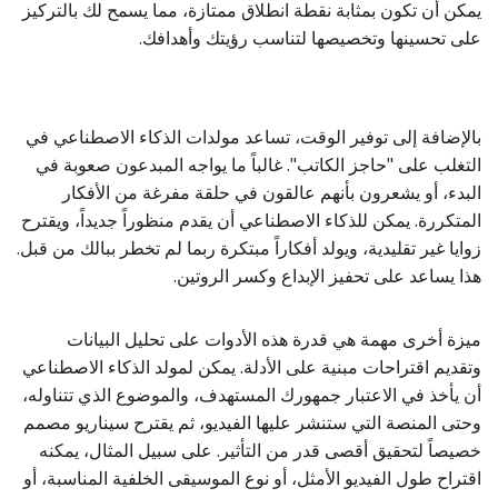
يمكن أن تكون بمثابة نقطة انطلاق ممتازة، مما يسمح لك بالتركيز
على تحسينها وتخصيصها لتناسب رؤيتك وأهدافك.
بالإضافة إلى توفير الوقت، تساعد مولدات الذكاء الاصطناعي في
التغلب على "حاجز الكاتب". غالباً ما يواجه المبدعون صعوبة في
البدء، أو يشعرون بأنهم عالقون في حلقة مفرغة من الأفكار
المتكررة. يمكن للذكاء الاصطناعي أن يقدم منظوراً جديداً، ويقترح
زوايا غير تقليدية، ويولد أفكاراً مبتكرة ربما لم تخطر ببالك من قبل.
هذا يساعد على تحفيز الإبداع وكسر الروتين.
ميزة أخرى مهمة هي قدرة هذه الأدوات على تحليل البيانات
وتقديم اقتراحات مبنية على الأدلة. يمكن لمولد الذكاء الاصطناعي
أن يأخذ في الاعتبار جمهورك المستهدف، والموضوع الذي تتناوله،
وحتى المنصة التي ستنشر عليها الفيديو، ثم يقترح سيناريو مصمم
خصيصاً لتحقيق أقصى قدر من التأثير. على سبيل المثال، يمكنه
اقتراح طول الفيديو الأمثل، أو نوع الموسيقى الخلفية المناسبة، أو