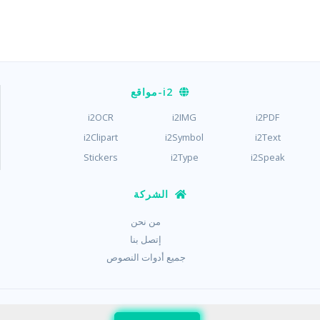
i2
-مواقع
i2OCR
i2IMG
i2PDF
i2Clipart
i2Symbol
i2Text
Stickers
i2Type
i2Speak
الشركة
من نحن
إتصل بنا
جميع أدوات النصوص
/
/
حماية الخصوصية
شروط الاستخدام
ملفات الكوكيز