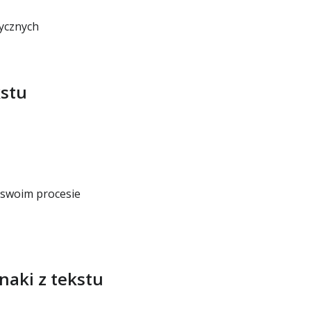
tycznych
kstu
 swoim procesie
naki z tekstu