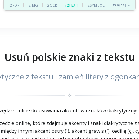
Więcej »
i2PDF
i2IMG
i2OCR
i2TEXT
i2SYMBOL
Usuń polskie znaki z tekstu
tyczne z tekstu i zamień litery z ogonka
✧
zędzie online do usuwania akcentów i znaków diakrytycznych 
dzie online, które zdejmuje akcenty i znaki diakrytyczne z 
dzy innymi akcent ostry (´), akcent grawis (`), cedillę (ç), cy
rzydaje się wszędzie tam, gdzie potrzebujesz uproszczoneg