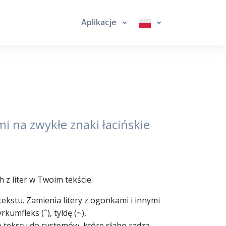
Aplikacje
mi na zwykłe znaki łacińskie
z liter w Twoim tekście.
tekstu. Zamienia litery z ogonkami i innymi
rkumfleks (ˆ), tyldę (~),
o tekstu do systemów, które słabo radzą