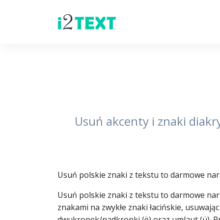
Usuń akcenty i znaki diakry
Usuń polskie znaki z tekstu to darmowe nar
Usuń polskie znaki z tekstu to darmowe narzę
znakami na zwykłe znaki łacińskie, usuwając mię
dwukropek/nadkropki (ë) oraz umlaut (ü). P