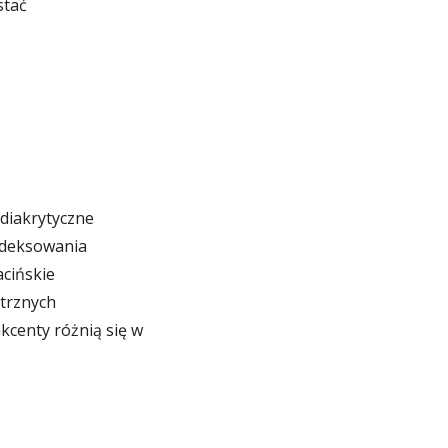
stać
 diakrytyczne
ndeksowania
cińskie
trznych
centy różnią się w