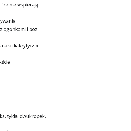
óre nie wspierają
wywania
 z ogonkami i bez
znaki diakrytyczne
kście
ks, tylda, dwukropek,