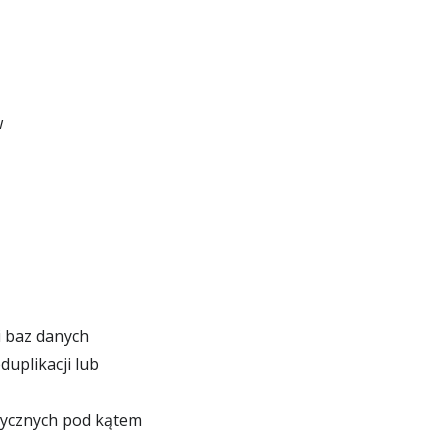
w
i baz danych
uplikacji lub
tycznych pod kątem