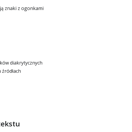
ją znaki z ogonkami
ków diakrytycznych
h źródłach
tekstu