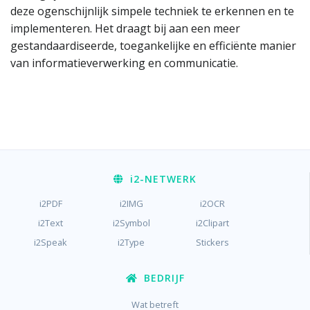
deze ogenschijnlijk simpele techniek te erkennen en te
implementeren. Het draagt bij aan een meer
gestandaardiseerde, toegankelijke en efficiënte manier
van informatieverwerking en communicatie.
i2
-NETWERK
i2PDF
i2IMG
i2OCR
i2Text
i2Symbol
i2Clipart
i2Speak
i2Type
Stickers
BEDRIJF
Wat betreft