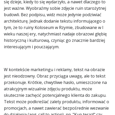
się dzieje, kiedy to się wydarzyło, a nawet dlaczego to
jest ważne. Wyobraźmy sobie zdjęcie ruin starożytnej
budowli. Bez podpisu, widz może jedynie podziwiać
architekturę. Jednak dodanie tekstu informującego o
tym, że to ruiny Koloseum w Rzymie, zbudowane w I
wieku naszej ery, natychmiast nadaje obrazowi głębię
historyczną i kulturową, czyniąc go znacznie bardziej
interesującym i pouczającym.
W kontekście marketingu i reklamy, tekst na obrazie
jest nieodzowny. Obraz przyciąga uwagę, ale to tekst
przekonuje. Krótkie, chwytliwe hasło, umieszczone na
atrakcyjnym wizualnie zdjęciu produktu, może
skutecznie zachęcić potencjalnego klienta do zakupu.
Tekst może podkreślać zalety produktu, informować o
promocjach, a nawet zawierać bezpośrednie wezwanie
do działania (ang. call to action), np. "Kup teraz!" czy