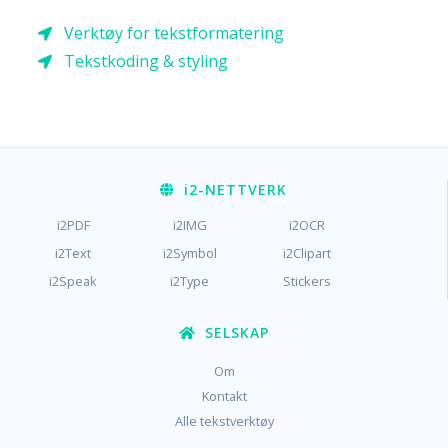
Verktøy for tekstformatering
Tekstkoding & styling
i2
-NETTVERK
i2PDF
i2IMG
i2OCR
i2Text
i2Symbol
i2Clipart
i2Speak
i2Type
Stickers
SELSKAP
Om
Kontakt
Alle tekstverktøy