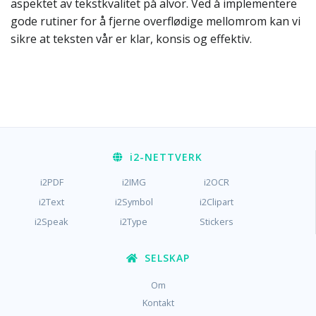
aspektet av tekstkvalitet på alvor. Ved å implementere
gode rutiner for å fjerne overflødige mellomrom kan vi
sikre at teksten vår er klar, konsis og effektiv.
i2
-NETTVERK
i2PDF
i2IMG
i2OCR
i2Text
i2Symbol
i2Clipart
i2Speak
i2Type
Stickers
SELSKAP
Om
Kontakt