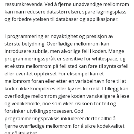
ressurskrevende. Ved å fjerne unødvendige mellomrom
kan man redusere datastørrelsen, spare lagringsplass
og forbedre ytelsen til databaser og applikasjoner.
I programmering er nøyaktighet og presisjon av
største betydning. Overflødige mellomrom kan
introdusere subtile, men alvorlige feil i koden. Mange
programmeringsspråk er sensitive for whitespace, og
et ekstra mellomrom på feil sted kan føre til syntaksfeil
eller uventet oppførsel. For eksempel kan et
mellomrom foran eller etter en variabelnavn føre til at
koden ikke kompileres eller kjøres korrekt. I tillegg kan
overflødige mellomrom gjøre koden vanskeligere å lese
og vedlikeholde, noe som øker risikoen for feil og
forsinker utviklingsprosessen. God
programmeringspraksis inkluderer derfor alltid å
fjerne overflødige mellomrom for å sikre kodekvalitet
og pålitelighet.