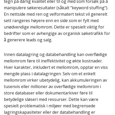
tegn på dårlig kvalitet eller til og med som forsøk på å
manipulere søkeresultater (såkalt "keyword stuffing").
En nettside med ren og velformatert tekst vil generelt
sett rangeres høyere enn en side som er fylt med
unødvendige mellomrom. Dette er spesielt viktig for
bedrifter som er avhengige av organisk søketrafikk for
å generere leads og salg.
Innen datalagring og databehandling kan overflødige
mellomrom føre til ineffektivitet og økte kostnader.
Hver karakter, inkludert et mellomrom, opptar en viss
mengde plass i datalagringen. Selv om et enkelt
mellomrom virker ubetydelig, kan akkumuleringen av
tusenvis eller millioner av overflødige mellomrom i
store databaser eller dokumentarkiver føre til
betydelige sløseri med ressurser. Dette kan være
spesielt problematisk i miljøer med begrensede
lagringskapasiteter eller der databehandling er