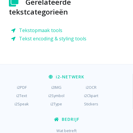
Gerelateerde
tekstcategorieën
Tekstopmaak tools
Tekst encoding & styling tools
i2
-NETWERK
i2PDF
i2IMG
i2OCR
i2Text
i2Symbol
i2Clipart
i2Speak
i2Type
Stickers
BEDRIJF
Wat betreft