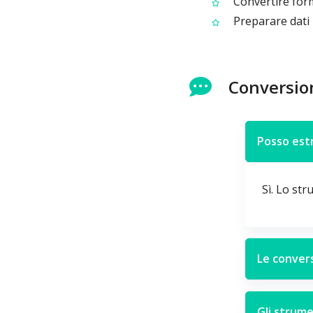
Convertire for
Preparare dati 
Conversio
Posso est
Sì. Lo st
Le conver
Gli strume