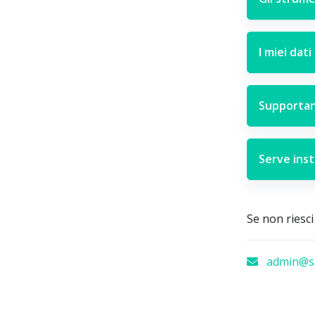
I miei dati
Supportan
Serve ins
Se non riesci
admin@sc