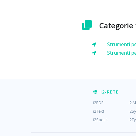
Categorie 
Strumenti pe
Strumenti per
i2
-RETE
i2PDF
i2I
i2Text
i2S
i2Speak
i2T