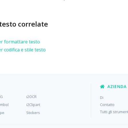
testo correlate
r formattare testo
 codifica e stile testo
AZIENDA
MG
i2OCR
Di
ymbol
i2Clipart
Contatto
Tutti gli strument
ype
Stickers