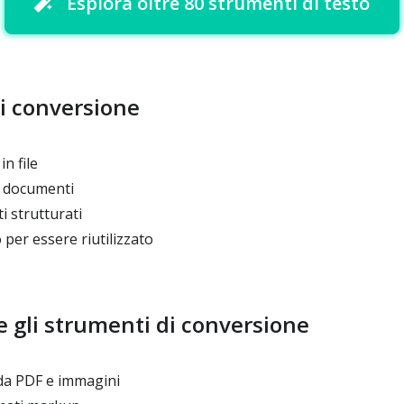
Esplora oltre 80 strumenti di testo
i conversione
n file
a documenti
i strutturati
 per essere riutilizzato
 gli strumenti di conversione
da PDF e immagini