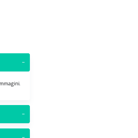
−
immagini.
−
−