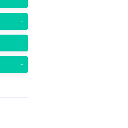
−
−
−