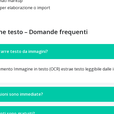
mati markup
per elaborazione o import
ne testo – Domande frequenti
rarre testo da immagini?
rumento Immagine in testo (OCR) estrae testo leggibile dalle 
sioni sono immediate?
nti sono gratuiti?