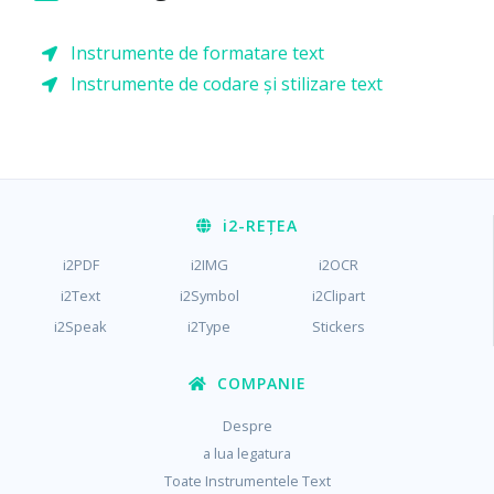
Instrumente de formatare text
Instrumente de codare și stilizare text
i2
-REȚEA
i2PDF
i2IMG
i2OCR
i2Text
i2Symbol
i2Clipart
i2Speak
i2Type
Stickers
COMPANIE
Despre
a lua legatura
Toate Instrumentele Text