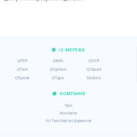
i2
-МЕРЕЖА
i2PDF
i2IMG
i2OCR
i2Text
i2Symbol
i2Clipart
i2Speak
i2Type
Stickers
КОМПАНІЯ
Про
Контакти
Усі Текстові Інструменти