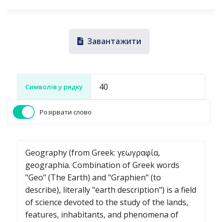
Завантажити
Символів у рядку
Розірвати слово