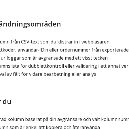
vändningsområden
umn från CSV‑text som du klistrar in i webbläsaren
tkoder, användar‑ID:n eller ordernummer från exporterade 
e ur loggar som är avgränsade med ett visst tecken
nslista för dubblettkontroll eller validering i ett annat ve
al av fält för vidare bearbetning eller analys
r du
rad kolumn baserat på din avgränsare och valt kolumnnum
lumn som är enkel att kopiera och återanvända