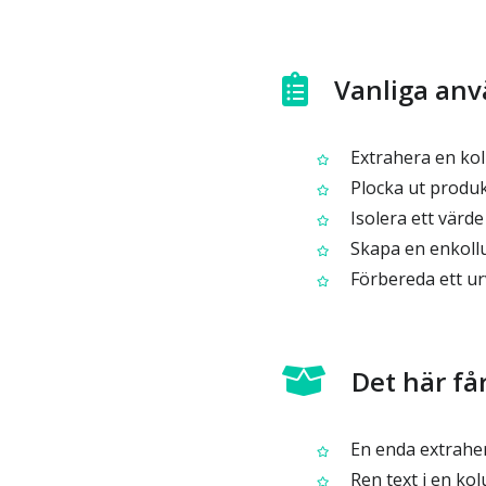
Vanliga an
Extrahera en kol
Plocka ut produk
Isolera ett värd
Skapa en enkollum
Förbereda ett urv
Det här få
En enda extrahe
Ren text i en ko