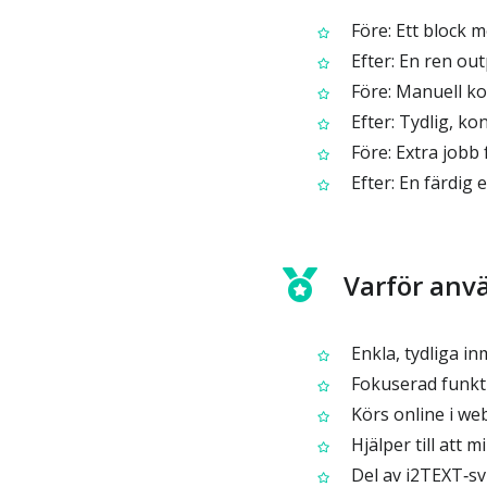
Före: Ett block 
Efter: En ren ou
Före: Manuell kopi
Efter: Tydlig, 
Före: Extra jobb 
Efter: En färdig 
Varför anvä
Enkla, tydliga 
Fokuserad funkti
Körs online i web
Hjälper till att 
Del av i2TEXT‑svi