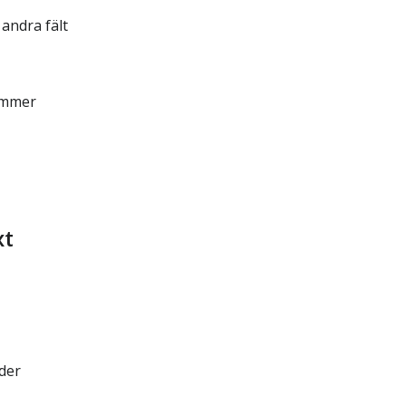
andra fält
ummer
xt
der