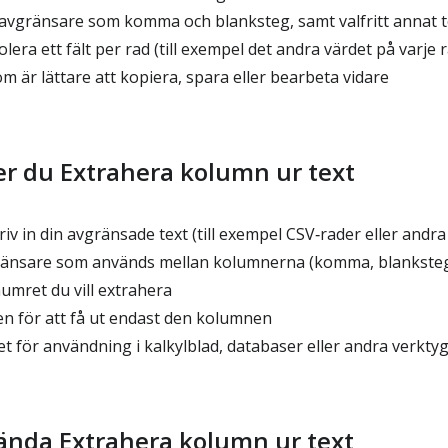
 avgränsare som komma och blanksteg, samt valfritt annat 
olera ett fält per rad (till exempel det andra värdet på varje 
 är lättare att kopiera, spara eller bearbeta vidare
r du Extrahera kolumn ur text
skriv in din avgränsade text (till exempel CSV‑rader eller and
änsare som används mellan kolumnerna (komma, blanksteg 
umret du vill extrahera
n för att få ut endast den kolumnen
t för användning i kalkylblad, databaser eller andra verkty
ända Extrahera kolumn ur text