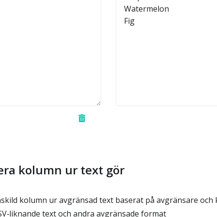
era kolumn ur text gör
nskild kolumn ur avgränsad text baserat på avgränsare o
V‑liknande text och andra avgränsade format