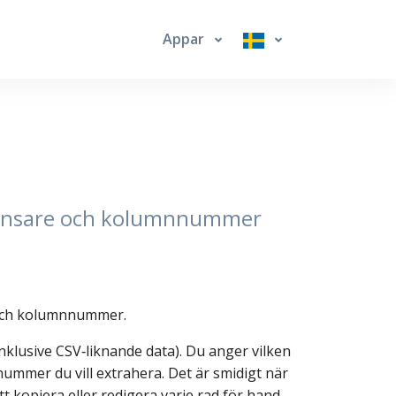
Appar
vgränsare och kolumnnummer
 och kolumnnummer.
nklusive CSV‑liknande data). Du anger vilken
nummer du vill extrahera. Det är smidigt när
tt kopiera eller redigera varje rad för hand.