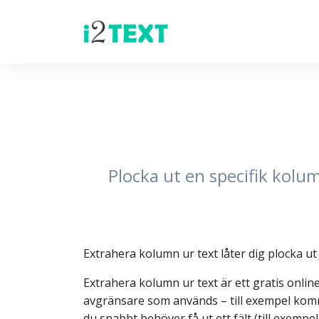
Plocka ut en specifik kol
Extrahera kolumn ur text låter dig plocka
Extrahera kolumn ur text är ett gratis onli
avgränsare som används – till exempel komma,
du snabbt behöver få ut ett fält (till exempe