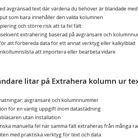
med avgränsad text där värdena du behöver är blandade med 
tput som bara innehåller den valda kolumnen
ering och större risk att ta fel fält
konsekvent extrahering baserad på avgränsare och kolumnn
för att förbereda data för ett annat verktyg eller kalkylblad
enkollumnslista att importera eller bearbeta vidare
ndare litar på Extrahera kolumn ur te
inmatningar: avgränsare och kolumnnummer
on för en vanlig uppgift inom datastädning
bläsaren utan installation
minska manuella fel när samma fält extraheras från många ra
ten med praktiska verktyg för text och data