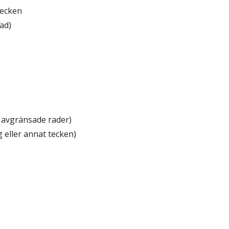
tecken
rad)
ra avgränsade rader)
eller annat tecken)
g