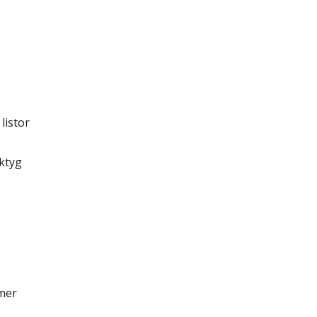
listor
rktyg
mer