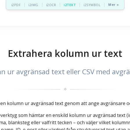
Mer »
i2PDF
i2IMG
i2OCR
i2TEXT
i2SYMBOL
Extrahera kolumn ur text
umn ur avgränsad text eller CSV med a
✧
 ut en kolumn ur avgränsad text genom att ange avgränsare
neverktyg som hämtar en enskild kolumn ur avgränsad text (i
 blanksteg eller valfritt tecken – och väljer vilket kolumn
l namn, ID, e‑post eller värden) från strukturerad text utan a