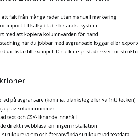
 ett fält från många rader utan manuell markering
r import till kalkylblad eller andra system
rt med att kopiera kolumnvärden för hand
tädning när du jobbar med avgränsade loggar eller export
bar lista (till exempel ID:n eller e‑postadresser) ur struktu
ktioner
rad på avgränsare (komma, blanksteg eller valfritt tecken)
hjälp av kolumnnummer
ad text och CSV‑liknande innehåll
e direkt i webbläsaren, ingen installation
a, strukturera om och återanvända strukturerad textdata