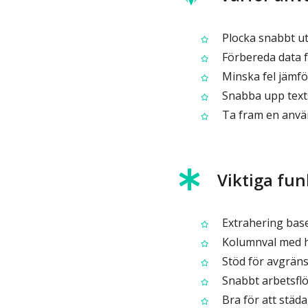
Plocka snabbt ut
Förbereda data fö
Minska fel jämfö
Snabba upp texts
Ta fram en använd
Viktiga fun
Extrahering base
Kolumnval med 
Stöd för avgräns
Snabbt arbetsflöd
Bra för att städ