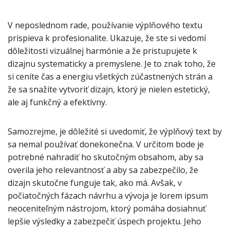
V neposlednom rade, používanie výplňového textu
prispieva k profesionalite. Ukazuje, že ste si vedomí
dôležitosti vizuálnej harmónie a že pristupujete k
dizajnu systematicky a premyslene. Je to znak toho, že
si ceníte čas a energiu všetkých zúčastnených strán a
že sa snažíte vytvoriť dizajn, ktorý je nielen estetický,
ale aj funkčný a efektívny.
Samozrejme, je dôležité si uvedomiť, že výplňový text by
sa nemal používať donekonečna. V určitom bode je
potrebné nahradiť ho skutočným obsahom, aby sa
overila jeho relevantnosť a aby sa zabezpečilo, že
dizajn skutočne funguje tak, ako má. Avšak, v
počiatočných fázach návrhu a vývoja je lorem ipsum
neoceniteľným nástrojom, ktorý pomáha dosiahnuť
lepšie výsledky a zabezpečiť úspech projektu. Jeho