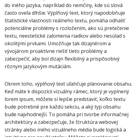
do iného jazyka, napríklad do nemčiny, kde sú slová
často oveľa dlhšie. Výplňový text, ktorý napodobňuje
štatistické vlastnosti reálneho textu, pomáha odhaliť
potenciálne problémy s rozložením, ako sú pretečenie
textu, neestetické zalomenia riadkov alebo nesúlad s
okolitými prvkami. Umožňuje tak dizajnérom a
vývojárom proaktívne riešiť tieto problémy a
zabezpečiť, aby bol dizajn flexibilný a prispôsobivý
rôznym jazykovým mutáciám.
Okrem toho, výplňový text uľahčuje plánovanie obsahu.
Keď máte k dispozícii vizuálny rámec, ktorý je vyplnený
lorem ipsum, môžete si lepšie predstaviť, koľko textu
bude potrebné pre každú sekciu, a aký typ obsahu
bude najvhodnejší. To pomáha pri tvorbe informačnej
architektúry a zabezpečuje, že štruktúra webovej
stránky alebo iného vizuálneho média bude logická a