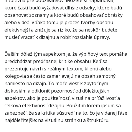
intuitívna pre používateľov. Môžete si naplánovať,
ktoré časti budú vyžadovať dlhšie odseky, ktoré budú
obsahovať zoznamy a ktoré budú obsahovať obrázky
alebo videá. Vďaka tomu je proces tvorby obsahu
efektívnejší a znižuje sa riziko, že sa neskôr budete
musieť vracať k dizajnu a robiť rozsiahle úpravy.
Ďalším dôležitým aspektom je, že výplňový text pomáha
predchádzať predčasnej kritike obsahu. Keď sa
prezentuje návrh s reálnym textom, klienti alebo
kolegovia sa často zameriavajú na obsah samotný
namiesto na dizajn. To môže viesť k zbytočným
diskusiám a odkloniť pozornosť od dôležitejších
aspektov, ako je použiteľnosť, vizuálna príťažlivosť a
celková efektívnosť dizajnu. Použitím lorem ipsum sa
zabezpečí, že sa kritika sústredí na to, čo je v danej fáze
najdôležitejšie: na vizuálnu stránku a štruktúru.