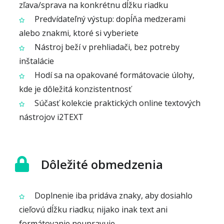
zľava/sprava na konkrétnu dĺžku riadku
Predvídateľný výstup: dopĺňa medzerami
alebo znakmi, ktoré si vyberiete
Nástroj beží v prehliadači, bez potreby
inštalácie
Hodí sa na opakované formátovacie úlohy,
kde je dôležitá konzistentnosť
Súčasť kolekcie praktických online textových
nástrojov i2TEXT
Dôležité obmedzenia
Doplnenie iba pridáva znaky, aby dosiahlo
cieľovú dĺžku riadku; nijako inak text ani
formátovanie neupravuje