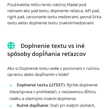
Používatelia môžu tento nástroj hľadať pod
názvami ako pad textu, doplnenie reťazca, left pad,
right pad, zarovnanie textu medzerami, pevná šírka
textu alebo doplnenie textu znakmi/medzerami.
Doplnenie textu vs iné
spôsoby dopĺňania reťazcov
Ako si Doplnenie textu vedie v porovnaní s ručnou
úpravou alebo dopĺňaním v kóde?
Doplnenie textu (i2TEXT):
Rýchle doplnenie
zľava/sprava v prehliadači, s nastavenou dĺžkou
riadku a vlastnými znakmi doplnenia
Ručné dopĺňanie:
Stačí pri malých úlohách,