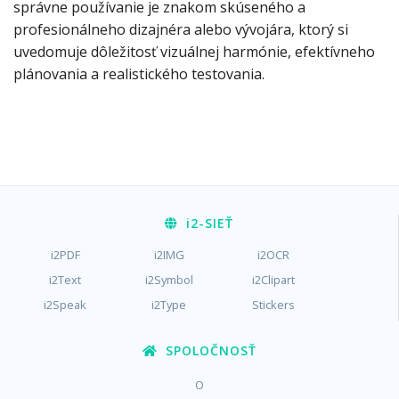
správne používanie je znakom skúseného a
profesionálneho dizajnéra alebo vývojára, ktorý si
uvedomuje dôležitosť vizuálnej harmónie, efektívneho
plánovania a realistického testovania.
i2
-SIEŤ
i2PDF
i2IMG
i2OCR
i2Text
i2Symbol
i2Clipart
i2Speak
i2Type
Stickers
SPOLOČNOSŤ
O