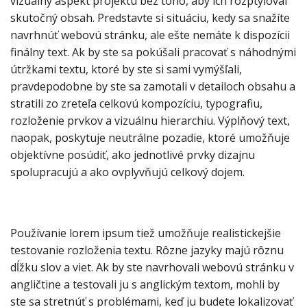
vizuálny aspekt projektu bez toho, aby ich rozptyľoval
skutočný obsah. Predstavte si situáciu, kedy sa snažíte
navrhnúť webovú stránku, ale ešte nemáte k dispozícii
finálny text. Ak by ste sa pokúšali pracovať s náhodnými
útržkami textu, ktoré by ste si sami vymýšľali,
pravdepodobne by ste sa zamotali v detailoch obsahu a
stratili zo zreteľa celkovú kompozíciu, typografiu,
rozloženie prvkov a vizuálnu hierarchiu. Výplňový text,
naopak, poskytuje neutrálne pozadie, ktoré umožňuje
objektívne posúdiť, ako jednotlivé prvky dizajnu
spolupracujú a ako ovplyvňujú celkový dojem.
Používanie lorem ipsum tiež umožňuje realistickejšie
testovanie rozloženia textu. Rôzne jazyky majú rôznu
dĺžku slov a viet. Ak by ste navrhovali webovú stránku v
angličtine a testovali ju s anglickým textom, mohli by
ste sa stretnúť s problémami, keď ju budete lokalizovať