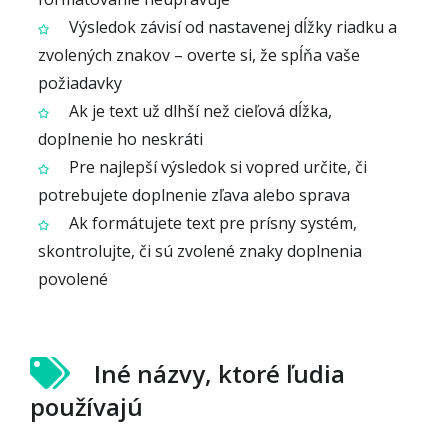
Výsledok závisí od nastavenej dĺžky riadku a
zvolených znakov – overte si, že spĺňa vaše
požiadavky
Ak je text už dlhší než cieľová dĺžka,
doplnenie ho neskráti
Pre najlepší výsledok si vopred určite, či
potrebujete doplnenie zľava alebo sprava
Ak formátujete text pre prísny systém,
skontrolujte, či sú zvolené znaky doplnenia
povolené
Iné názvy, ktoré ľudia
používajú