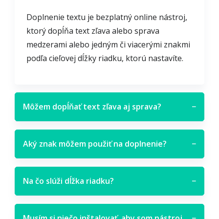
Doplnenie textu je bezplatný online nástroj,
ktorý dopĺňa text zľava alebo sprava
medzerami alebo jedným či viacerými znakmi
podľa cieľovej dĺžky riadku, ktorú nastavíte.
Môžem dopĺňať text zľava aj sprava?
−
Aký znak môžem použiť na doplnenie?
−
Na čo slúži dĺžka riadku?
−
Musím si niečo inštalovať, aby som nástroj
−