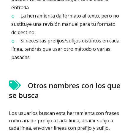
entrada
La herramienta da formato al texto, pero no
sustituye una revisión manual para tu formato
de destino
Si necesitas prefijos/sufijos distintos en cada
línea, tendrás que usar otro método o varias
pasadas
Otros nombres con los que
se busca
Los usuarios buscan esta herramienta con frases
como añadir prefijo a cada línea, añadir sufijo a
cada línea, envolver líneas con prefijo y sufijo,