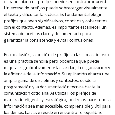
o inapropiado de prefijos puede ser contraproducente.
Un exceso de prefijos puede sobrecargar visualmente
el texto y dificultar la lectura. Es fundamental elegir
prefijos que sean significativos, concisos y coherentes
con el contexto. Además, es importante establecer un
sistema de prefijos claro y documentado para
garantizar la consistencia y evitar confusiones.
En conclusión, la adición de prefijos a las líneas de texto
es una práctica sencilla pero poderosa que puede
mejorar significativamente la claridad, la organización y
la eficiencia de la información. Su aplicación abarca una
amplia gama de disciplinas y contextos, desde la
programación y la documentación técnica hasta la
comunicación cotidiana. Al utilizar los prefijos de
manera inteligente y estratégica, podemos hacer que la
información sea más accesible, comprensible y útil para
los demás. La clave reside en encontrar el equilibrio