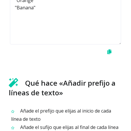
Qué hace «Añadir prefijo a
líneas de texto»
Añade el prefijo que elijas al inicio de cada
línea de texto
Añade el sufijo que elijas al final de cada línea