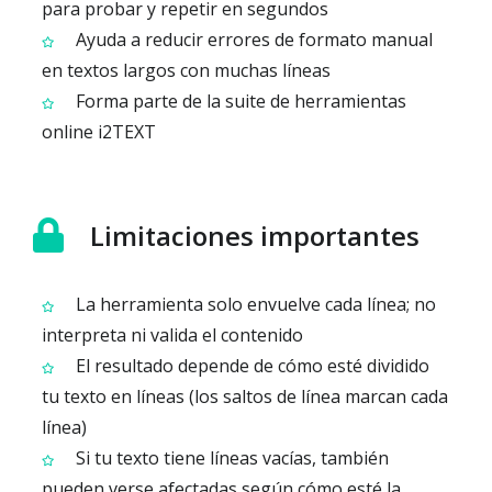
para probar y repetir en segundos
Ayuda a reducir errores de formato manual
en textos largos con muchas líneas
Forma parte de la suite de herramientas
online i2TEXT
Limitaciones importantes
La herramienta solo envuelve cada línea; no
interpreta ni valida el contenido
El resultado depende de cómo esté dividido
tu texto en líneas (los saltos de línea marcan cada
línea)
Si tu texto tiene líneas vacías, también
pueden verse afectadas según cómo esté la