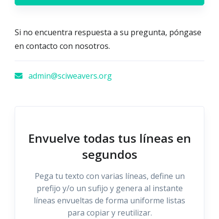
Si no encuentra respuesta a su pregunta, póngase
en contacto con nosotros.
admin@sciweavers.org
Envuelve todas tus líneas en
segundos
Pega tu texto con varias líneas, define un
prefijo y/o un sufijo y genera al instante
líneas envueltas de forma uniforme listas
para copiar y reutilizar.