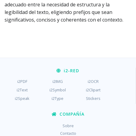
adecuado entre la necesidad de estructura y la
legibilidad del texto, eligiendo prefijos que sean
significativos, concisos y coherentes con el contexto.
i2
-RED
i2PDF
i2IMG
i2OCR
i2Text
i2Symbol
i2Clipart
i2Speak
i2Type
Stickers
COMPAÑÍA
Sobre
Contacto