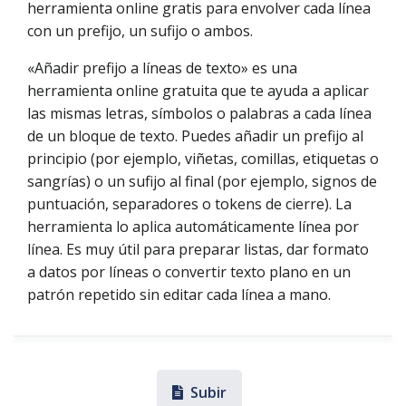
herramienta online gratis para envolver cada línea
con un prefijo, un sufijo o ambos.
«Añadir prefijo a líneas de texto» es una
herramienta online gratuita que te ayuda a aplicar
las mismas letras, símbolos o palabras a cada línea
de un bloque de texto. Puedes añadir un prefijo al
principio (por ejemplo, viñetas, comillas, etiquetas o
sangrías) o un sufijo al final (por ejemplo, signos de
puntuación, separadores o tokens de cierre). La
herramienta lo aplica automáticamente línea por
línea. Es muy útil para preparar listas, dar formato
a datos por líneas o convertir texto plano en un
patrón repetido sin editar cada línea a mano.
Subir