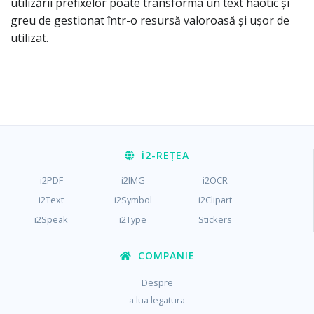
utilizării prefixelor poate transforma un text haotic și
greu de gestionat într-o resursă valoroasă și ușor de
utilizat.
i2
-REȚEA
i2PDF
i2IMG
i2OCR
i2Text
i2Symbol
i2Clipart
i2Speak
i2Type
Stickers
COMPANIE
Despre
a lua legatura