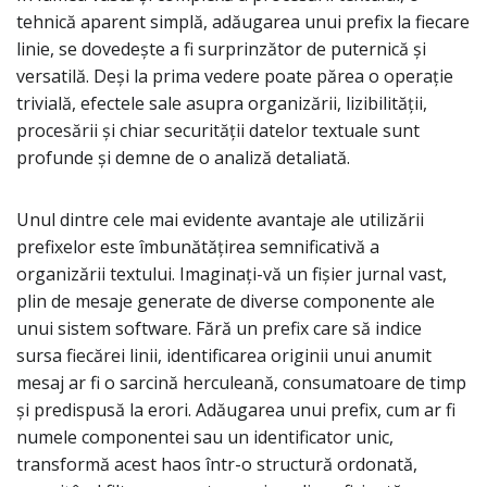
tehnică aparent simplă, adăugarea unui prefix la fiecare
linie, se dovedește a fi surprinzător de puternică și
versatilă. Deși la prima vedere poate părea o operație
trivială, efectele sale asupra organizării, lizibilității,
procesării și chiar securității datelor textuale sunt
profunde și demne de o analiză detaliată.
Unul dintre cele mai evidente avantaje ale utilizării
prefixelor este îmbunătățirea semnificativă a
organizării textului. Imaginați-vă un fișier jurnal vast,
plin de mesaje generate de diverse componente ale
unui sistem software. Fără un prefix care să indice
sursa fiecărei linii, identificarea originii unui anumit
mesaj ar fi o sarcină herculeană, consumatoare de timp
și predispusă la erori. Adăugarea unui prefix, cum ar fi
numele componentei sau un identificator unic,
transformă acest haos într-o structură ordonată,