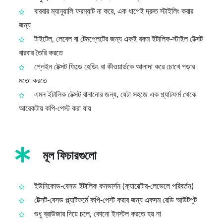
বারবার ম্যানুয়ালি ফরম্যাট না করে, এক ধাপেই দ্রুত স্টাইলিং করার
জন্য
টাইটেল, লেবেল বা টেমপ্লেটের জন্য একই রকম ইটালিক‑স্টাইল টেক্সট
বারবার তৈরি করতে
প্লেইন টেক্সট ফিল্ডে হেডিং বা কীওয়ার্ডকে আলাদা করে চোখে পড়ার
মতো করতে
এমন ইটালিক টেক্সট বানানোর জন্য, যেটা সহজে এক প্ল্যাটফর্ম থেকে
আরেকটায় কপি‑পেস্ট করা যায়
মূল ফিচারগুলো
ইউনিকোড‑বেসড ইটালিক কনভার্সন (ক্যারেক্টার‑লেভেলে পরিবর্তন)
টেক্সট‑বেসড প্ল্যাটফর্মে কপি‑পেস্ট করার জন্য একদম রেডি আউটপুট
শুধু ব্রাউজার দিয়ে চলে, কোনো ইনস্টল করতে হয় না