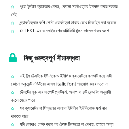
পুরো টুলটাই ব্রাউজার‑বেসড, কোনো সফটওয়্যার ইনস্টল করার দরকার
নেই
প্র্যাকটিক্যাল কপি‑পেস্ট ওয়ার্কফ্লো মাথায় রেখে ডিজাইন করা হয়েছে
i2TEXT-এর অনলাইন প্রোডাক্টিভিটি টুলস কালেকশনের অংশ
কিছু গুরুত্বপূর্ণ সীমাবদ্ধতা
এই টুল টেক্সটকে ইউনিকোড ইটালিক ক্যারেক্টারে কনভার্ট করে; এটা
কোনো ডকুমেন্ট এডিটরের আসল italic font প্রয়োগ করার মতো না
টেক্সটের লুক আর সাপোর্ট প্ল্যাটফর্ম, অ্যাপ বা ফন্ট রেন্ডারিং অনুযায়ী
বদলে যেতে পারে
সব ক্যারেক্টার বা সিম্বলের আলাদা ইটালিক ইউনিকোড ফর্ম নাও
থাকতে পারে
যদি কোথাও পেস্ট করার পর টেক্সট ঠিকমতো না দেখায়, তাহলে অন্য