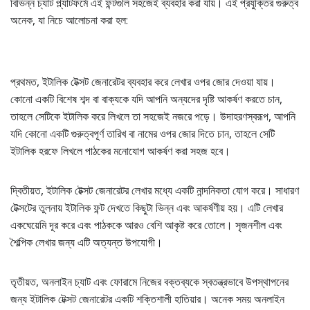
বিভিন্ন চ্যাট প্ল্যাটফর্মে এই ফন্টগুলি সহজেই ব্যবহার করা যায়। এই প্রযুক্তির গুরুত্ব
অনেক, যা নিচে আলোচনা করা হল:
প্রথমত, ইটালিক টেক্সট জেনারেটর ব্যবহার করে লেখার ওপর জোর দেওয়া যায়।
কোনো একটি বিশেষ শব্দ বা বাক্যকে যদি আপনি অন্যদের দৃষ্টি আকর্ষণ করতে চান,
তাহলে সেটিকে ইটালিক করে লিখলে তা সহজেই নজরে পড়ে। উদাহরণস্বরূপ, আপনি
যদি কোনো একটি গুরুত্বপূর্ণ তারিখ বা নামের ওপর জোর দিতে চান, তাহলে সেটি
ইটালিক হরফে লিখলে পাঠকের মনোযোগ আকর্ষণ করা সহজ হবে।
দ্বিতীয়ত, ইটালিক টেক্সট জেনারেটর লেখার মধ্যে একটি নান্দনিকতা যোগ করে। সাধারণ
টেক্সটের তুলনায় ইটালিক ফন্ট দেখতে কিছুটা ভিন্ন এবং আকর্ষণীয় হয়। এটি লেখার
একঘেয়েমি দূর করে এবং পাঠককে আরও বেশি আকৃষ্ট করে তোলে। সৃজনশীল এবং
শৈল্পিক লেখার জন্য এটি অত্যন্ত উপযোগী।
তৃতীয়ত, অনলাইন চ্যাট এবং ফোরামে নিজের বক্তব্যকে স্বতন্ত্রভাবে উপস্থাপনের
জন্য ইটালিক টেক্সট জেনারেটর একটি শক্তিশালী হাতিয়ার। অনেক সময় অনলাইন