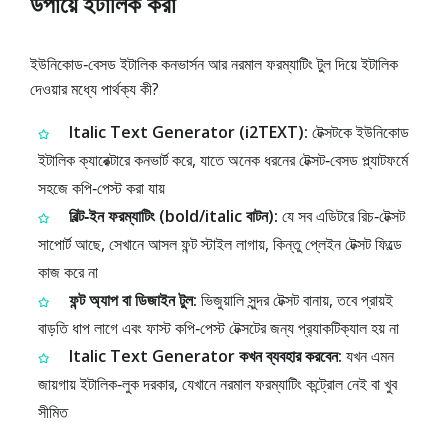
উপায়ে ইটালিক করা
ইউনিকোড‑বেসড ইটালিক কনভার্সন আর নরমাল ফরম্যাটিং টুল দিয়ে ইটালিক
দেওয়ার মধ্যে পার্থক্য কী?
Italic Text Generator (i2TEXT):
টেক্সটকে ইউনিকোড
ইটালিক ক্যারেক্টারে কনভার্ট করে, যাতে অনেক ধরনের টেক্সট‑বেসড প্ল্যাটফর্মে
সহজে কপি‑পেস্ট করা যায়
বিল্ট‑ইন ফরম্যাটিং (bold/italic বাটন):
যে সব এডিটরে রিচ‑টেক্সট
সাপোর্ট আছে, সেখানে আসল ফন্ট স্টাইল লাগায়, কিন্তু প্লেইন টেক্সট ফিল্ডে
কাজ করে না
ফন্ট অ্যাপ বা ডিজাইন টুল:
ভিজুয়ালি সুন্দর টেক্সট বানায়, তবে প্রায়ই
বাড়তি ধাপ লাগে এবং ফাস্ট কপি‑পেস্ট টেক্সটের জন্য প্র‍্যাকটিক্যাল হয় না
Italic Text Generator কখন ব্যবহার করবেন:
যখন এমন
জায়গায় ইটালিক‑লুক দরকার, যেখানে নরমাল ফরম্যাটিং কন্ট্রোল নেই বা খুব
সীমিত