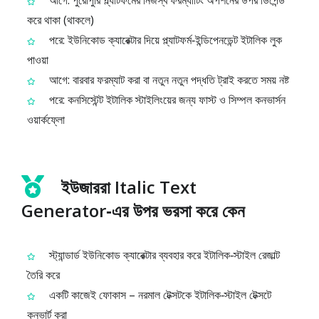
আগে: পুরোপুরি প্ল্যাটফর্মের নিজস্ব ফরম্যাটিং অপশনের উপর ডিপেন্ড
করে থাকা (থাকলে)
পরে: ইউনিকোড ক্যারেক্টার দিয়ে প্ল্যাটফর্ম‑ইন্ডিপেনডেন্ট ইটালিক লুক
পাওয়া
আগে: বারবার ফরম্যাট করা বা নতুন নতুন পদ্ধতি ট্রাই করতে সময় নষ্ট
পরে: কনসিস্টেন্ট ইটালিক স্টাইলিংয়ের জন্য ফাস্ট ও সিম্পল কনভার্সন
ওয়ার্কফ্লো
ইউজাররা Italic Text
Generator‑এর উপর ভরসা করে কেন
স্ট্যান্ডার্ড ইউনিকোড ক্যারেক্টার ব্যবহার করে ইটালিক‑স্টাইল রেজাল্ট
তৈরি করে
একটি কাজেই ফোকাস – নরমাল টেক্সটকে ইটালিক‑স্টাইল টেক্সটে
কনভার্ট করা