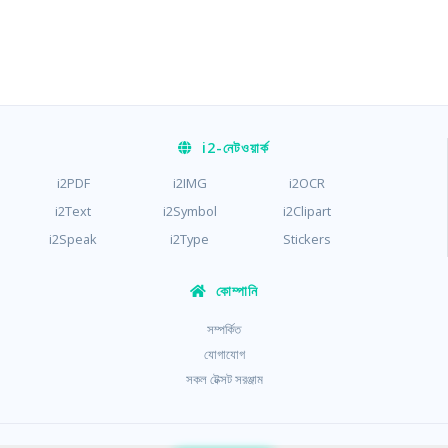
i2
-নেটওয়ার্ক
i2PDF
i2IMG
i2OCR
i2Text
i2Symbol
i2Clipart
i2Speak
i2Type
Stickers
কোম্পানি
সম্পর্কিত
যোগাযোগ
সকল টেক্সট সরঞ্জাম