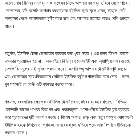
আলোচনায় বিভিন্ন মন্তব্য এবং তথ্যের ভিড়ে আপনার বক্তব্য হারিয়ে যেতে পারে।
সেক্ষেত্রে, যদি আপনি আপনার বক্তব্যকে ইটালিক ফন্টে তুলে ধরেন, তাহলে সেটি
অন্যদের থেকে আলাদাভাবে দৃষ্টিগোচর হবে এবং আপনার মতামত আরও বেশি গুরুত্ব
পাবে।
চতুর্থত, ইটালিক টেক্সট জেনারেটর ব্যবহার করা খুবই সহজ। এর জন্য বিশেষ কোনো
দক্ষতার প্রয়োজন হয় না। অনলাইনে বিভিন্ন ওয়েবসাইট এবং অ্যাপ্লিকেশন রয়েছে
যেগুলি বিনামূল্যে এই সুবিধা প্রদান করে। আপনি শুধু আপনার টেক্সট ইনপুট করবেন
এবং জেনারেটর স্বয়ংক্রিয়ভাবে সেটিকে ইটালিক ফন্টে রূপান্তরিত করে দেবে। ফলে,
খুব সহজেই যে কেউ এটি ব্যবহার করতে পারে।
পঞ্চমত, ব্যবসায়িক ক্ষেত্রেও ইটালিক টেক্সট জেনারেটরের ব্যবহার বাড়ছে। বিভিন্ন
কোম্পানি তাদের পণ্যের বিজ্ঞাপন এবং প্রচারমূলক পোস্টগুলিতে ইটালিক ফন্ট ব্যবহার
করে গ্রাহকদের দৃষ্টি আকর্ষণ করছে। বিশেষ অফার, ছাড় এবং নতুন পণ্যের ঘোষণাগুলি
ইটালিক হরফে লিখলে তা গ্রাহকদের মধ্যে দ্রুত ছড়িয়ে পড়ে এবং বিপণনে ইতিবাচক
প্রভাব ফেলে।