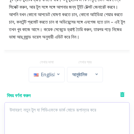
সিলেক্ট করুন, আর টুল সঙ্গে সঙ্গে আপনার জন্য টুইট টেক্সট জেনারেট করবে।
আপনি যখন কোনো আপডেট ঘোষণা করতে চান, কোনো আইডিয়া শেয়ার করতে
চান, কনটেন্ট প্রমোট করতে চান বা অডিয়েন্সের সঙ্গে এনগেজ হতে চান – এই টুল
তখন খুব কাজে আসে। কয়েক সেকেন্ডে ড্রাফ্ট তৈরি করুন, তারপর পড়ে নিজের
ভাষা আর ব্র্যান্ড ভয়েস অনুযায়ী এডিট করে নিন।
লেখার ভাষা
লেখার স্বর
English
আনুষ্ঠানিক
বিষয় বর্ণনা করুন