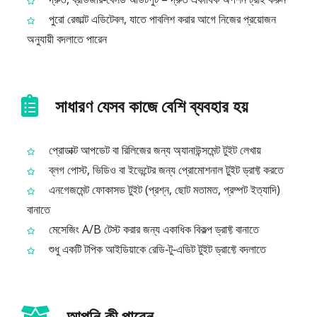
পুরো রেজাল্ট এডিটেবল, যাতে পাবলিশ করার আগে নিজের প্রয়োজন
অনুযায়ী বদলাতে পারেন
সাধারণ যেসব কাজে বেশি ব্যবহার হয়
প্রোডাক্ট আপডেট বা রিলিজের জন্য অ্যানাউন্সমেন্ট টুইট লেখায়
ব্লগ পোস্ট, ভিডিও বা ইভেন্টের জন্য প্রোমোশনাল টুইট ড্রাফ্ট করতে
এনগেজমেন্ট ফোকাসড টুইট (প্রশ্ন, ছোট মতামত, প্রম্পট ইত্যাদি)
বানাতে
মেসেজিং A/B টেস্ট করার জন্য একাধিক বিকল্প ড্রাফ্ট বানাতে
শুধু একটি টপিক আইডিয়াকে রেডি‑টু‑এডিট টুইট ড্রাফ্টে বদলাতে
আপনি কী পাবেন