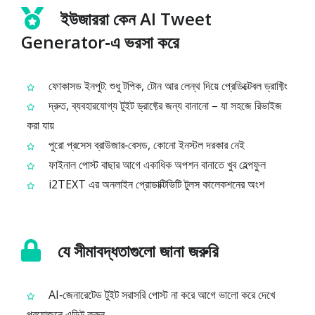
ইউজাররা কেন AI Tweet
Generator‑এ ভরসা করে
ফোকাসড ইনপুট: শুধু টপিক, টোন আর লেন্থ দিয়ে প্রেডিক্টেবল ড্রাফ্টিং
দ্রুত, ব্যবহারযোগ্য টুইট ড্রাফ্টের জন্য বানানো – যা সহজে রিভাইজ
করা যায়
পুরো প্রসেস ব্রাউজার‑বেসড, কোনো ইনস্টল দরকার নেই
ফাইনাল পোস্ট বাছার আগে একাধিক অপশন বানাতে খুব হেল্পফুল
i2TEXT এর অনলাইন প্রোডাক্টিভিটি টুলস কালেকশনের অংশ
যে সীমাবদ্ধতাগুলো জানা জরুরি
AI‑জেনারেটেড টুইট সরাসরি পোস্ট না করে আগে ভালো করে দেখে
প্রয়োজনে এডিট করুন