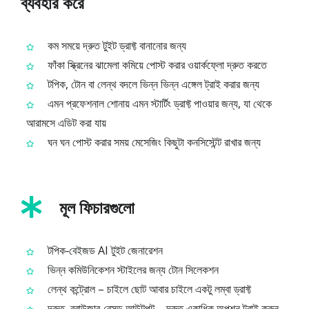
ব্যবহার করে
কম সময়ে দ্রুত টুইট ড্রাফ্ট বানানোর জন্য
ফাঁকা স্ক্রিনের ঝামেলা কমিয়ে পোস্ট করার ওয়ার্কফ্লো দ্রুত করতে
টপিক, টোন বা লেন্থ বদলে ভিন্ন ভিন্ন এঙ্গেল ট্রাই করার জন্য
এমন প্রফেশনাল শোনায় এমন স্টার্টিং ড্রাফ্ট পাওয়ার জন্য, যা থেকে
আরামসে এডিট করা যায়
ঘন ঘন পোস্ট করার সময় মেসেজিং কিছুটা কনসিস্টেন্ট রাখার জন্য
মূল ফিচারগুলো
টপিক‑বেইজড AI টুইট জেনারেশন
ভিন্ন কমিউনিকেশন স্টাইলের জন্য টোন সিলেকশন
লেন্থ কন্ট্রোল – চাইলে ছোট আবার চাইলে একটু লম্বা ড্রাফ্ট
দ্রুত, ব্রাউজার‑বেসড আউটপুট – দ্রুত একাধিক অপশন ট্রাই করুন