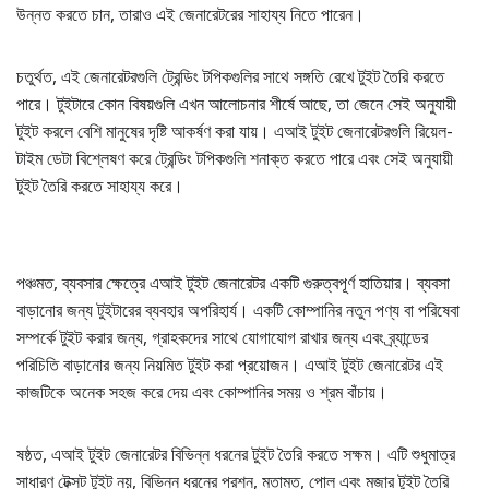
উন্নত করতে চান, তারাও এই জেনারেটরের সাহায্য নিতে পারেন।
চতুর্থত, এই জেনারেটরগুলি ট্রেন্ডিং টপিকগুলির সাথে সঙ্গতি রেখে টুইট তৈরি করতে
পারে। টুইটারে কোন বিষয়গুলি এখন আলোচনার শীর্ষে আছে, তা জেনে সেই অনুযায়ী
টুইট করলে বেশি মানুষের দৃষ্টি আকর্ষণ করা যায়। এআই টুইট জেনারেটরগুলি রিয়েল-
টাইম ডেটা বিশ্লেষণ করে ট্রেন্ডিং টপিকগুলি শনাক্ত করতে পারে এবং সেই অনুযায়ী
টুইট তৈরি করতে সাহায্য করে।
পঞ্চমত, ব্যবসার ক্ষেত্রে এআই টুইট জেনারেটর একটি গুরুত্বপূর্ণ হাতিয়ার। ব্যবসা
বাড়ানোর জন্য টুইটারের ব্যবহার অপরিহার্য। একটি কোম্পানির নতুন পণ্য বা পরিষেবা
সম্পর্কে টুইট করার জন্য, গ্রাহকদের সাথে যোগাযোগ রাখার জন্য এবং ব্র্যান্ডের
পরিচিতি বাড়ানোর জন্য নিয়মিত টুইট করা প্রয়োজন। এআই টুইট জেনারেটর এই
কাজটিকে অনেক সহজ করে দেয় এবং কোম্পানির সময় ও শ্রম বাঁচায়।
ষষ্ঠত, এআই টুইট জেনারেটর বিভিন্ন ধরনের টুইট তৈরি করতে সক্ষম। এটি শুধুমাত্র
সাধারণ টেক্সট টুইট নয়, বিভিন্ন ধরনের প্রশ্ন, মতামত, পোল এবং মজার টুইট তৈরি