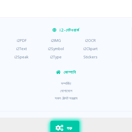
i2
-নেটওয়ার্ক
i2PDF
i2IMG
i2OCR
i2Text
i2Symbol
i2Clipart
i2Speak
i2Type
Stickers
কোম্পানি
সম্পর্কিত
যোগাযোগ
সকল টেক্সট সরঞ্জাম
/
/
গোপনীয়তা
শর্তাবলী
কুকিজ
শুরু
Copyright © i2Text 2023-2026,
Sciweavers LLC
, USA
217