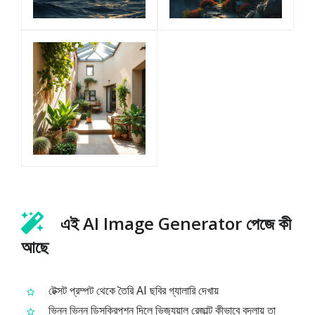
এই AI Image Generator পেজে কী
আছে
টেক্সট প্রম্পট থেকে তৈরি AI ছবির গ্যালারি দেখায়
ভিন্ন ভিন্ন ডিসক্রিপশন দিলে ভিজ্যুয়াল রেজাল্ট কীভাবে বদলায় তা