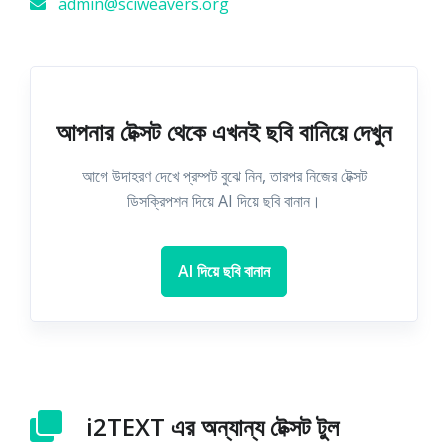
admin@sciweavers.org
আপনার টেক্সট থেকে এখনই ছবি বানিয়ে দেখুন
আগে উদাহরণ দেখে প্রম্পট বুঝে নিন, তারপর নিজের টেক্সট
ডিসক্রিপশন দিয়ে AI দিয়ে ছবি বানান।
AI দিয়ে ছবি বানান
i2TEXT এর অন্যান্য টেক্সট টুল