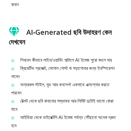
বানান
AI‑Generated ছবি উদাহরণ কেন
দেখবেন
শিখবেন কীভাবে লাইন/ওয়ার্ডিং পাল্টালে AI ইমেজ পুরো বদলে যায়
ক্রিয়েটিভ প্রজেক্ট, সোশাল পোস্ট বা পড়াশোনার জন্য ইনস্পিরেশন
পাবেন
অন্যরকম স্টাইল, মুড আর কনসেপ্ট একসাথে এক্সপ্লোর করতে
পারবেন
টেক্সট থেকে ছবি বানানোর সম্ভাবনা আর লিমিট দুটোই ভালো বোঝা
যাবে
আইডিয়া থেকে ডাইরেক্টলি AI ইমেজ পর্যন্ত পৌঁছানো অনেক দ্রুত
হবে