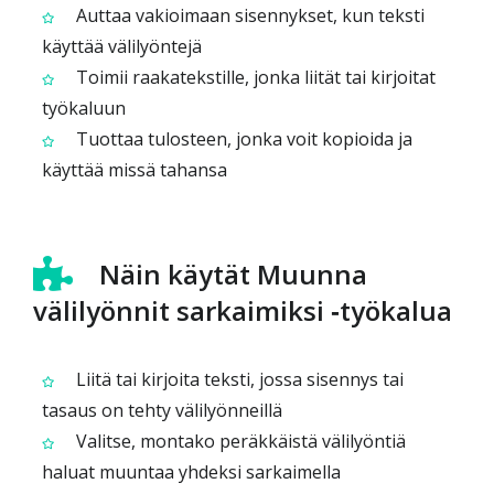
Auttaa vakioimaan sisennykset, kun teksti
käyttää välilyöntejä
Toimii raakatekstille, jonka liität tai kirjoitat
työkaluun
Tuottaa tulosteen, jonka voit kopioida ja
käyttää missä tahansa
Näin käytät Muunna
välilyönnit sarkaimiksi ‑työkalua
Liitä tai kirjoita teksti, jossa sisennys tai
tasaus on tehty välilyönneillä
Valitse, montako peräkkäistä välilyöntiä
haluat muuntaa yhdeksi sarkaimella