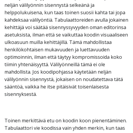
neljän välilyönnin sisennystä selkeänä ja
helppolukuisena, kun taas toinen suosii kahta tai jopa
kahdeksaa välilyöntiä. Tabulaattoreiden avulla jokainen
kehittäjä voi säätää sisennyssyvyyden oman editorinsa
asetuksista, ilman että se vaikuttaa koodin visuaaliseen
ulkoasuun muilla kehittäjillä. Tämä mahdollistaa
henkilökohtaisen mukavuuden ja luettavuuden
optimoinnin, ilman että täytyy kompromissoida koko
tiimin yhtenäisyyttä. Välilyönneillä tämä ei ole
mahdollista. Jos koodipohjassa käytetään neljän
välilyönnin sisennystä, jokaisen on noudatettava tätä
sääntöä, vaikka he itse pitäisivät toisenlaisesta
sisennyksestä.
Toinen merkittävä etu on koodin koon pienentäminen.
Tabulaattori vie koodissa vain yhden merkin, kun taas