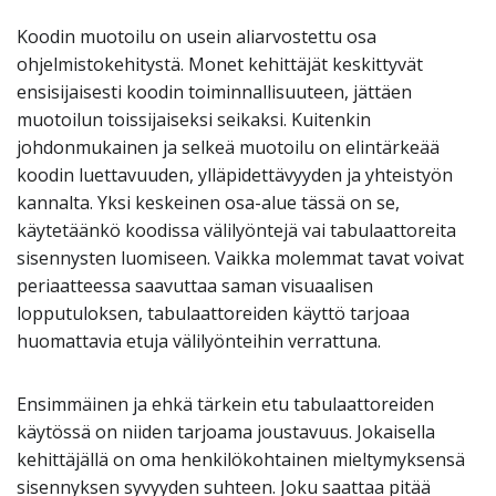
Koodin muotoilu on usein aliarvostettu osa
ohjelmistokehitystä. Monet kehittäjät keskittyvät
ensisijaisesti koodin toiminnallisuuteen, jättäen
muotoilun toissijaiseksi seikaksi. Kuitenkin
johdonmukainen ja selkeä muotoilu on elintärkeää
koodin luettavuuden, ylläpidettävyyden ja yhteistyön
kannalta. Yksi keskeinen osa-alue tässä on se,
käytetäänkö koodissa välilyöntejä vai tabulaattoreita
sisennysten luomiseen. Vaikka molemmat tavat voivat
periaatteessa saavuttaa saman visuaalisen
lopputuloksen, tabulaattoreiden käyttö tarjoaa
huomattavia etuja välilyönteihin verrattuna.
Ensimmäinen ja ehkä tärkein etu tabulaattoreiden
käytössä on niiden tarjoama joustavuus. Jokaisella
kehittäjällä on oma henkilökohtainen mieltymyksensä
sisennyksen syvyyden suhteen. Joku saattaa pitää