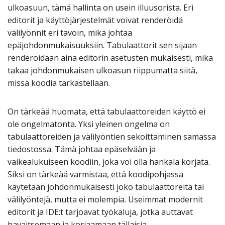
ulkoasuun, tämä hallinta on usein illuusorista. Eri
editorit ja käyttöjärjestelmät voivat renderöidä
välilyönnit eri tavoin, mikä johtaa
epäjohdonmukaisuuksiin. Tabulaattorit sen sijaan
renderöidään aina editorin asetusten mukaisesti, mikä
takaa johdonmukaisen ulkoasun riippumatta siitä,
missä koodia tarkastellaan.
On tärkeää huomata, että tabulaattoreiden käyttö ei
ole ongelmatonta. Yksi yleinen ongelma on
tabulaattoreiden ja välilyöntien sekoittaminen samassa
tiedostossa. Tämä johtaa epäselvään ja
vaikealukuiseen koodiin, joka voi olla hankala korjata.
Siksi on tärkeää varmistaa, että koodipohjassa
käytetään johdonmukaisesti joko tabulaattoreita tai
välilyöntejä, mutta ei molempia. Useimmat modernit
editorit ja IDE:t tarjoavat työkaluja, jotka auttavat
havaitsemaan ja korjaamaan tällaisia