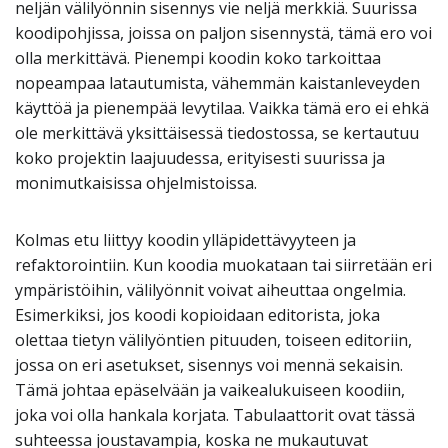
neljän välilyönnin sisennys vie neljä merkkiä. Suurissa
koodipohjissa, joissa on paljon sisennystä, tämä ero voi
olla merkittävä. Pienempi koodin koko tarkoittaa
nopeampaa latautumista, vähemmän kaistanleveyden
käyttöä ja pienempää levytilaa. Vaikka tämä ero ei ehkä
ole merkittävä yksittäisessä tiedostossa, se kertautuu
koko projektin laajuudessa, erityisesti suurissa ja
monimutkaisissa ohjelmistoissa.
Kolmas etu liittyy koodin ylläpidettävyyteen ja
refaktorointiin. Kun koodia muokataan tai siirretään eri
ympäristöihin, välilyönnit voivat aiheuttaa ongelmia.
Esimerkiksi, jos koodi kopioidaan editorista, joka
olettaa tietyn välilyöntien pituuden, toiseen editoriin,
jossa on eri asetukset, sisennys voi mennä sekaisin.
Tämä johtaa epäselvään ja vaikealukuiseen koodiin,
joka voi olla hankala korjata. Tabulaattorit ovat tässä
suhteessa joustavampia, koska ne mukautuvat