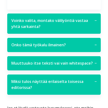
Voinko valita, montako välilyöntiä vastaa
−
yhtä sarkainta?
Onko tämä työkalu ilmainen?
−
Muuttuuko itse teksti vai vain whitespace?
−
Miksi tulos näyttää erilaiselta toisessa
−
editorissa?
Jos et löydä vastausta kysymykseesi, ota meihin