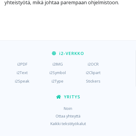
yhteistyötä, mikä johtaa parempaan ohjelmistoon.
i2
-VERKKO
i2PDF
i2IMG
i2OCR
i2Text
i2Symbol
i2Clipart
i2Speak
i2Type
Stickers
YRITYS
Noin
Ottaa yhteyttä
Kaikki tekstityökalut