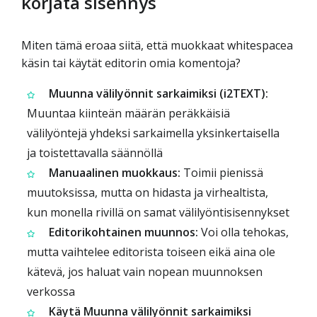
korjata sisennys
Miten tämä eroaa siitä, että muokkaat whitespacea
käsin tai käytät editorin omia komentoja?
Muunna välilyönnit sarkaimiksi (i2TEXT):
Muuntaa kiinteän määrän peräkkäisiä
välilyöntejä yhdeksi sarkaimella yksinkertaisella
ja toistettavalla säännöllä
Manuaalinen muokkaus:
Toimii pienissä
muutoksissa, mutta on hidasta ja virhealtista,
kun monella rivillä on samat välilyöntisisennykset
Editorikohtainen muunnos:
Voi olla tehokas,
mutta vaihtelee editorista toiseen eikä aina ole
kätevä, jos haluat vain nopean muunnoksen
verkossa
Käytä Muunna välilyönnit sarkaimiksi