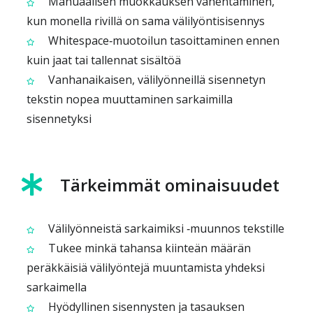
Manuaalisen muokkauksen vähentäminen,
kun monella rivillä on sama välilyöntisisennys
Whitespace‑muotoilun tasoittaminen ennen
kuin jaat tai tallennat sisältöä
Vanhanaikaisen, välilyönneillä sisennetyn
tekstin nopea muuttaminen sarkaimilla
sisennetyksi
Tärkeimmät ominaisuudet
Välilyönneistä sarkaimiksi ‑muunnos tekstille
Tukee minkä tahansa kiinteän määrän
peräkkäisiä välilyöntejä muuntamista yhdeksi
sarkaimella
Hyödyllinen sisennysten ja tasauksen