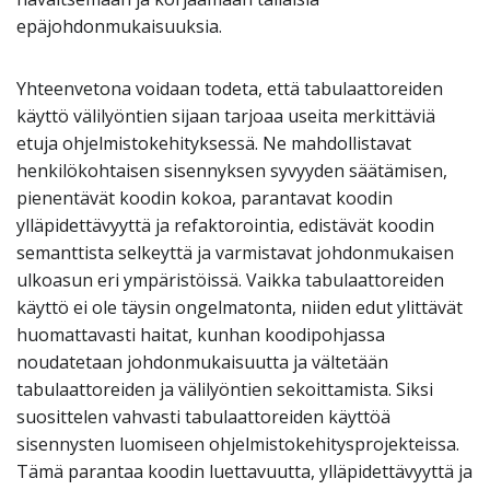
epäjohdonmukaisuuksia.
Yhteenvetona voidaan todeta, että tabulaattoreiden
käyttö välilyöntien sijaan tarjoaa useita merkittäviä
etuja ohjelmistokehityksessä. Ne mahdollistavat
henkilökohtaisen sisennyksen syvyyden säätämisen,
pienentävät koodin kokoa, parantavat koodin
ylläpidettävyyttä ja refaktorointia, edistävät koodin
semanttista selkeyttä ja varmistavat johdonmukaisen
ulkoasun eri ympäristöissä. Vaikka tabulaattoreiden
käyttö ei ole täysin ongelmatonta, niiden edut ylittävät
huomattavasti haitat, kunhan koodipohjassa
noudatetaan johdonmukaisuutta ja vältetään
tabulaattoreiden ja välilyöntien sekoittamista. Siksi
suosittelen vahvasti tabulaattoreiden käyttöä
sisennysten luomiseen ohjelmistokehitysprojekteissa.
Tämä parantaa koodin luettavuutta, ylläpidettävyyttä ja