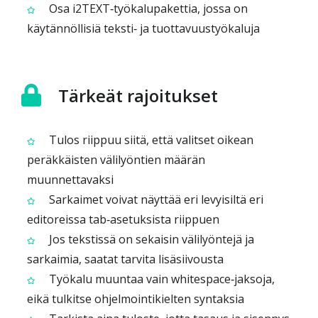
Osa i2TEXT‑työkalupakettia, jossa on
käytännöllisiä teksti‑ ja tuottavuustyökaluja
Tärkeät rajoitukset
Tulos riippuu siitä, että valitset oikean
peräkkäisten välilyöntien määrän
muunnettavaksi
Sarkaimet voivat näyttää eri levyisiltä eri
editoreissa tab‑asetuksista riippuen
Jos tekstissä on sekaisin välilyöntejä ja
sarkaimia, saatat tarvita lisäsiivousta
Työkalu muuntaa vain whitespace‑jaksoja,
eikä tulkitse ohjelmointikielten syntaksia