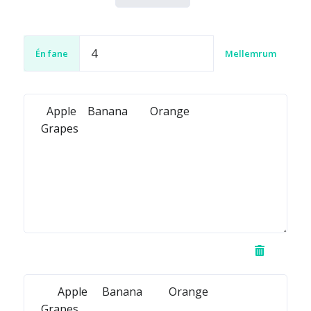
Én fane
Mellemrum