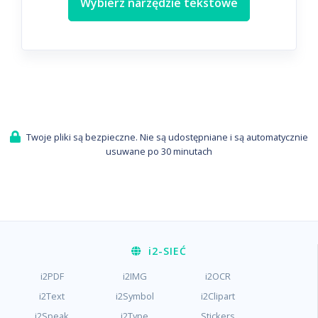
Wybierz narzędzie tekstowe
Twoje pliki są bezpieczne. Nie są udostępniane i są automatycznie
usuwane po 30 minutach
i2
-SIEĆ
i2PDF
i2IMG
i2OCR
i2Text
i2Symbol
i2Clipart
i2Speak
i2Type
Stickers