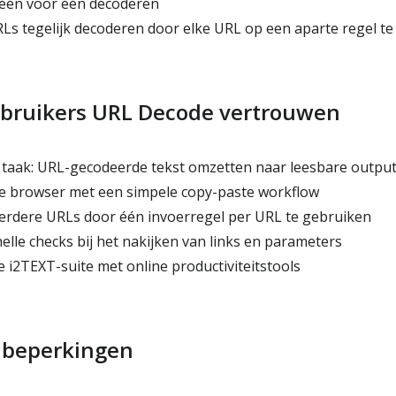
 één voor één decoderen
s tegelijk decoderen door elke URL op een aparte regel te
bruikers URL Decode vertrouwen
taak: URL-gecodeerde tekst omzetten naar leesbare outpu
de browser met een simpele copy-paste workflow
rdere URLs door één invoerregel per URL te gebruiken
lle checks bij het nakijken van links en parameters
 i2TEXT-suite met online productiviteitstools
e beperkingen