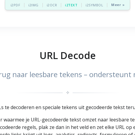
Meer »
i2PDF
i2IMG
i2OCR
i2TEXT
i2SYMBOL
URL Decode
rug naar leesbare tekens – ondersteunt 
✧
s te decoderen en speciale tekens uit gecodeerde tekst teru
er waarmee je URL-gecodeerde tekst omzet naar leesbare te
odeerde regels, plak ze dan in het veld en zet elke URL op e
erde links krijgt uit logs, analytics, redirects, formulieren