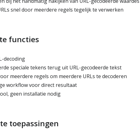
en bij het handmatig nakijken van URL-gecodeerde waardes
RLs snel door meerdere regels tegelijk te verwerken
te functies
L-decoding
rde speciale tekens terug uit URL-gecodeerde tekst
oor meerdere regels om meerdere URLs te decoderen
ge workflow voor direct resultaat
ol, geen installatie nodig
te toepassingen