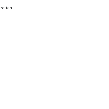
 zetten
t