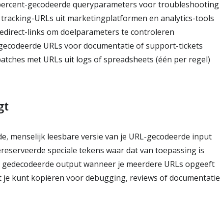
ercent-gecodeerde queryparameters voor troubleshooting
tracking-URLs uit marketingplatformen en analytics-tools
direct-links om doelparameters te controleren
ecodeerde URLs voor documentatie of support-tickets
tches met URLs uit logs of spreadsheets (één per regel)
gt
, menselijk leesbare versie van je URL-gecodeerde input
eserveerde speciale tekens waar dat van toepassing is
 gedecodeerde output wanneer je meerdere URLs opgeeft
t je kunt kopiëren voor debugging, reviews of documentatie