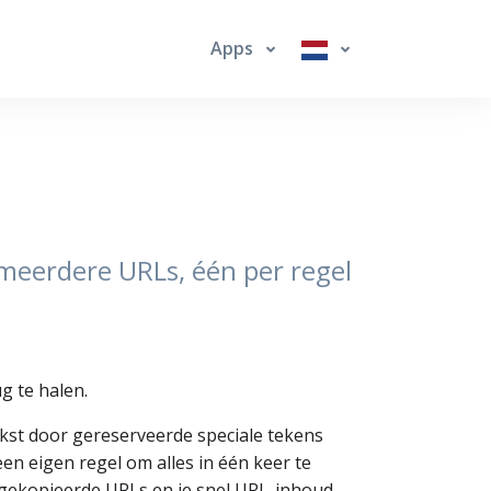
Apps
meerdere URLs, één per regel
g te halen.
kst door gereserveerde speciale tekens
en eigen regel om alles in één keer te
 of gekopieerde URLs en je snel URL-inhoud