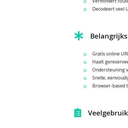
Vermindert fout
Decodeert veel U
Belangrijks
Gratis online UR
Haalt gereservee
Ondersteuning v
Snelle, eenvoudi
Browser-based to
Veelgebruik