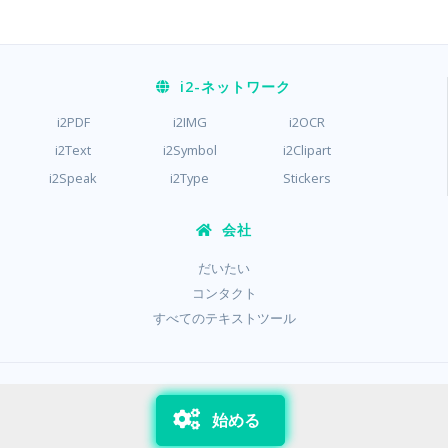
i2
-ネットワーク
i2PDF
i2IMG
i2OCR
i2Text
i2Symbol
i2Clipart
i2Speak
i2Type
Stickers
会社
だいたい
コンタクト
すべてのテキストツール
/
/
プライバシー
条項
クッキー
始める
Copyright © i2Text 2023-2026,
Sciweavers LLC
, USA
198