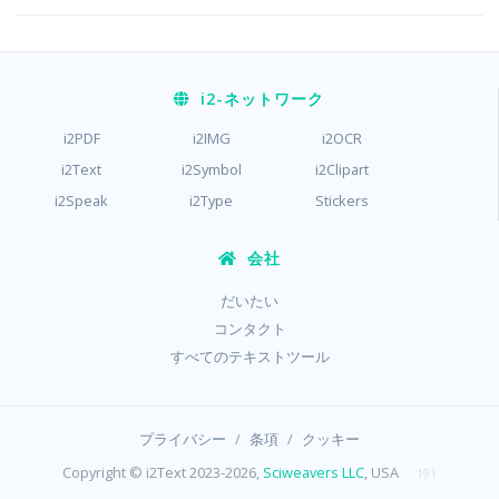
i2
-ネットワーク
i2PDF
i2IMG
i2OCR
i2Text
i2Symbol
i2Clipart
i2Speak
i2Type
Stickers
会社
だいたい
コンタクト
すべてのテキストツール
/
/
プライバシー
条項
クッキー
Copyright © i2Text 2023-2026,
Sciweavers LLC
, USA
191