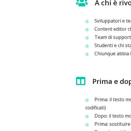
A chi è riv
Sviluppatori e t
Content editor ch
Team di supporto 
Studenti e chi s
Chiunque abbia b
Prima e do
Prima: il testo m
codificati)
Dopo: il testo mos
Prima: sostituire