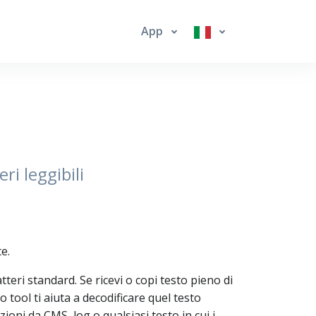
App
ri leggibili
e.
eri standard. Se ricevi o copi testo pieno di
o tool ti aiuta a decodificare quel testo
oni da CMS, log o qualsiasi testo in cui i