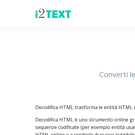
Converti le
Decodifica HTML trasforma le entità HTML in
Decodifica HTML è uno strumento online gratu
sequenze codificate (per esempio entità usate 
HTML online e a renderlo di nuovo leggibile. 