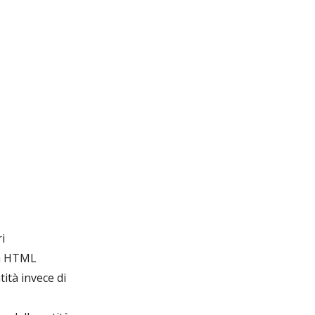
i
ità HTML
ità invece di