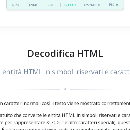
Più »
i2PDF
i2IMG
i2OCR
i2TEXT
i2SYMBOL
Decodifica HTML
 entità HTML in simboli riservati e caratte
✧
 caratteri normali così il testo viene mostrato correttament
ito che converte le entità HTML in simboli riservati e caratt
per rappresentare &, <, >, " e altri caratteri speciali), quest
È utile con contenuti web, codice sorgente copiato, esportazi