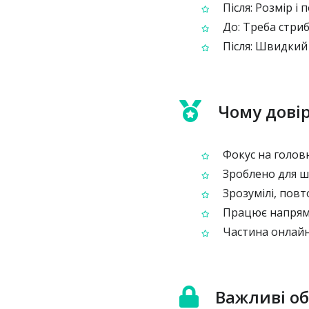
Після: Розмір і
До: Треба стриб
Після: Швидкий 
Чому дові
Фокус на головн
Зроблено для шв
Зрозумілі, пов
Працює напряму
Частина онлайн
Важливі о