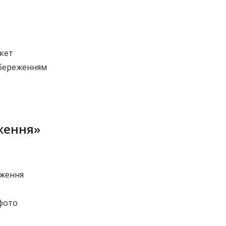
акет
збереженням
ження»
аження
 фото