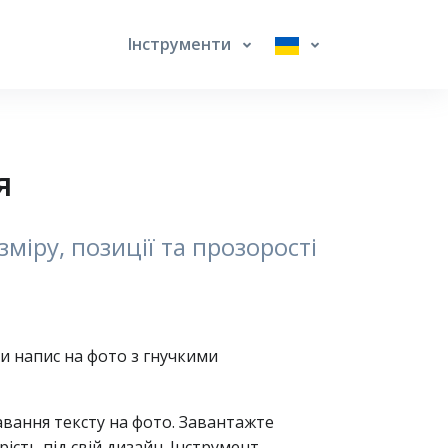
Інструменти
я
міру, позиції та прозорості
 напис на фото з гнучкими
вання тексту на фото. Завантажте
ість під свій дизайн. Інструмент