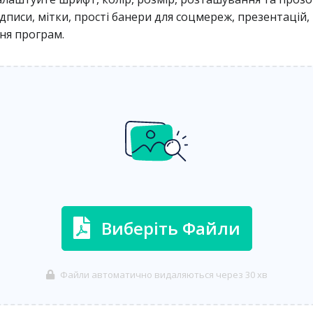
ідписи, мітки, прості банери для соцмереж, презентацій
ня програм.
Виберіть Файли
Файли автоматично видаляються через 30 хв