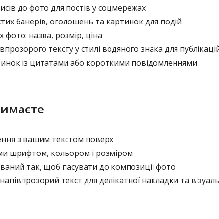
сів до фото для постів у соцмережах
тих банерів, оголошень та картинок для подій
 фото: назва, розмір, ціна
прозорого тексту у стилі водяного знака для публікацій
инок із цитатами або короткими повідомленнями
римаєте
ння з вашим текстом поверх
ми шрифтом, кольором і розміром
ваний так, щоб пасувати до композиції фото
апівпрозорий текст для делікатної накладки та візуал