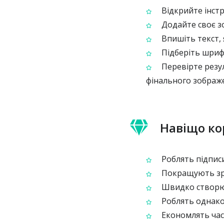
Відкрийте інстр
Додайте своє з
Впишіть текст, 
Підберіть шрифт
Перевірте резул
фінального зображ
Навіщо ко
Роблять підписи
Покращують зро
Швидко створюю
Роблять однаков
Економлять час