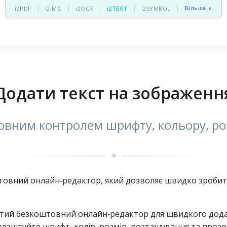
Більше »
i2PDF
i2IMG
i2OCR
i2TEXT
i2SYMBOL
Додати текст на зображенн
овним контролем шрифту, кольору, роз
✧
товний онлайн‑редактор, який дозволяє швидко зробити
стий безкоштовний онлайн‑редактор для швидкого дода
алаштуйте шрифт, колір, розмір, розташування та прозор