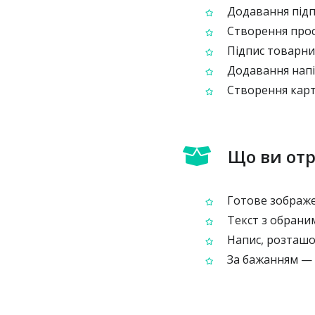
Додавання підпи
Створення прос
Підпис товарних
Додавання напів
Створення карт
Що ви от
Готове зображе
Текст з обрани
Напис, розташо
За бажанням — н