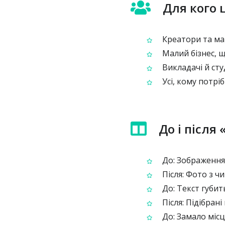
Для кого 
Креатори та мар
Малий бізнес, щ
Викладачі й сту
Усі, кому потрі
До і після
До: Зображення 
Після: Фото з ч
До: Текст губит
Після: Підібрані
До: Замало місц