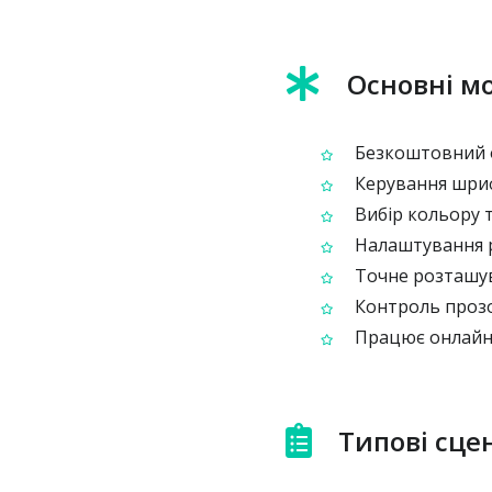
Основні м
Безкоштовний о
Керування шрифт
Вибір кольору т
Налаштування ро
Точне розташува
Контроль прозор
Працює онлайн 
Типові сце