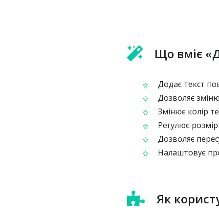
Що вміє «
Додає текст по
Дозволяє зміню
Змінює колір те
Регулює розмір 
Дозволяє пересу
Налаштовує проз
Як корист