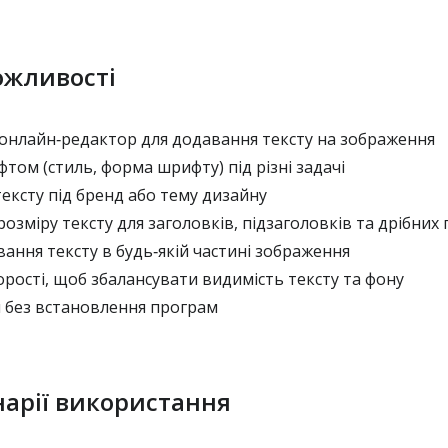
ожливості
нлайн‑редактор для додавання тексту на зображення
ом (стиль, форма шрифту) під різні задачі
ексту під бренд або тему дизайну
зміру тексту для заголовків, підзаголовків та дрібних 
ння тексту в будь‑якій частині зображення
ості, щоб збалансувати видимість тексту та фону
без встановлення програм
нарії використання