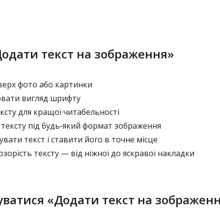
Додати текст на зображення»
верх фото або картинки
вати вигляд шрифту
ксту для кращої читабельності
тексту під будь‑який формат зображення
вати текст і ставити його в точне місце
орість тексту — від ніжної до яскравої накладки
уватися «Додати текст на зображен