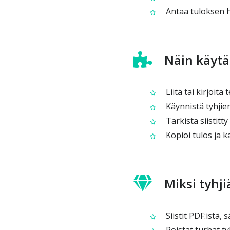
Antaa tuloksen he
Näin käytät
Liitä tai kirjoita
Käynnistä tyhjien
Tarkista siistitty
Kopioi tulos ja k
Miksi tyhji
Siistit PDF:istä,