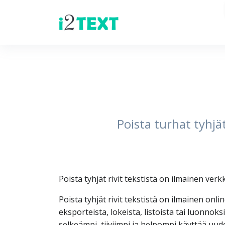
Poista turhat tyhjät
Poista tyhjät rivit tekstistä on ilmainen verkko
Poista tyhjät rivit tekstistä on ilmainen onlin
ekspor­teista, lokeista, listoista tai luonnoks
selkeämpi, tiiviimpi ja helpompi käyttää uudel