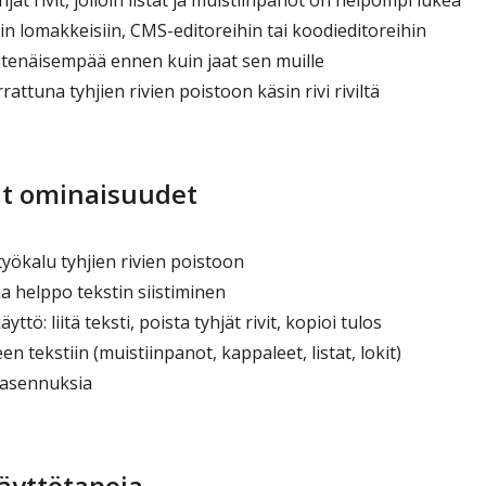
jät rivit, jolloin listat ja muistiinpanot on helpompi lukea
in lomakkeisiin, CMS-editoreihin tai koodieditoreihin
htenäisempää ennen kuin jaat sen muille
attuna tyhjien rivien poistoon käsin rivi riviltä
t ominaisuudet
yökalu tyhjien rivien poistoon
a helppo tekstin siistiminen
ttö: liitä teksti, poista tyhjät rivit, kopioi tulos
n tekstiin (muistiinpanot, kappaleet, listat, lokit)
ä asennuksia
käyttötapoja