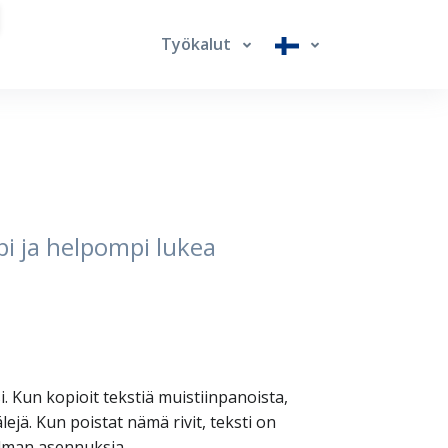
Työkalut
mpi ja helpompi lukea
äsi. Kun kopioit tekstiä muistiinpanoista,
älejä. Kun poistat nämä rivit, teksti on
 ilman asennuksia.