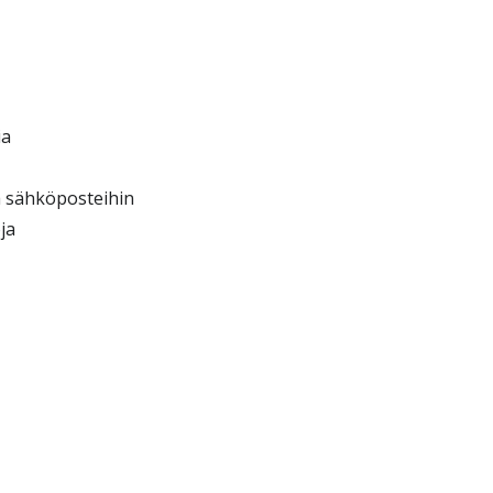
ia
ja sähköposteihin
ja