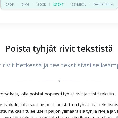
Enemmän »
i2PDF
i2IMG
i2OCR
i2TEXT
i2SYMBOL
Poista tyhjät rivit tekstistä
 rivit hetkessä ja tee tekstistäsi selkeä
✧
työkalu, jolla poistat nopeasti tyhjät rivit ja siistit tekstin.
e-työkalu, jolla saat helposti poistettua tyhjät rivit tekstist
ista, mukaan tulee usein paljon ylimääräisiä tyhjiä rivejä ja v
leen. Liitä teksti, aja työkalu ja saat siistityn version heti –