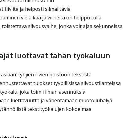
keilevat turhiin rakoihin
t tiiviitä ja helposti silmäiltäviä
oaminen vie aikaa ja virheitä on helppo tulla
 toistettava siivousvaihe, jonka voit ajaa sekunneissa
äjät luottavat tähän työkaluun
asiaan: tyhjien rivien poistoon tekstistä
ennustettavat tulokset tyypillisissä siivoustilanteissa
työkalu, joka toimii ilman asennuksia
aan luettavuutta ja vähentämään muotoiluhälyä
tännöllistä tekstityökalujen kokoelmaa