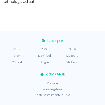
tehnologic actual.
i2
-REȚEA
i2PDF
i2IMG
i2OCR
i2Text
i2Symbol
i2Clipart
i2Speak
i2Type
Stickers
COMPANIE
Despre
a lua legatura
Toate Instrumentele Text