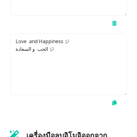
เครื่องมือลบอิโมจิออกจาก