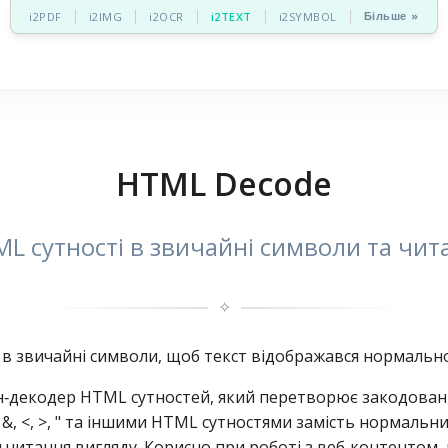
Більше »
i2PDF
i2IMG
i2OCR
i2TEXT
i2SYMBOL
HTML Decode
L сутності в звичайні символи та чит
✧
в звичайні символи, щоб текст відображався нормально
декодер HTML сутностей, який перетворює закодовані 
 &, <, >, " та іншими HTML сутностями замість нормаль
 читання вигляду. Корисно при роботі з веб‑контентом