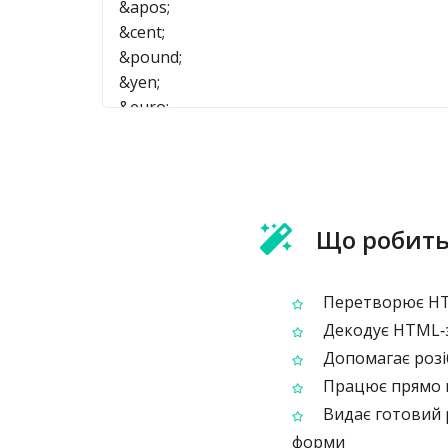
Що робить
Перетворює HTM
Декодує HTML‑з
Допомагає розіб
Працює прямо в
Видає готовий 
форми