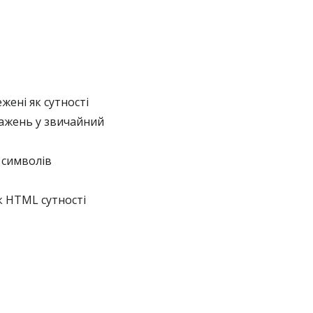
жені як сутності
тажень у звичайний
 символів
к HTML сутності