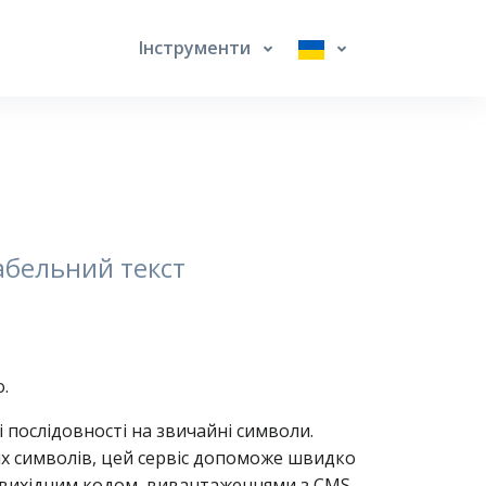
Інструменти
абельний текст
.
послідовності на звичайні символи.
них символів, цей сервіс допоможе швидко
, вихідним кодом, вивантаженнями з CMS,