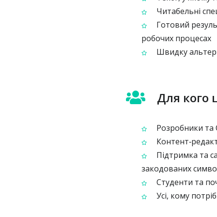
Читабельні спе
Готовий резуль
робочих процесах
Швидку альтерн
Для кого 
Розробники та 
Контент‑редакт
Підтримка та с
закодованих симво
Студенти та поч
Усі, кому потр