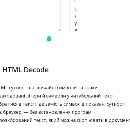
 HTML Decode
L сутності на звичайні символи та знаки
акодовані літери й символи у читабельний текст
ратися в тексті, де замість символів показані сутності
 браузері — без встановлення програм
розкódований текст, який можна скопіювати в документ