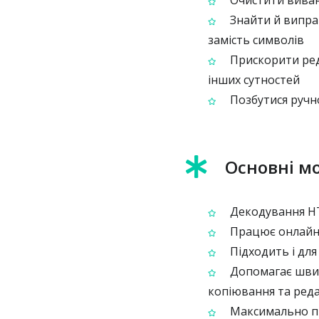
Очистити вивант
Знайти й випра
замість символів
Прискорити реда
інших сутностей
Позбутися ручно
Основні м
Декодування HT
Працює онлайн,
Підходить і для
Допомагає швид
копіювання та ред
Максимально пр