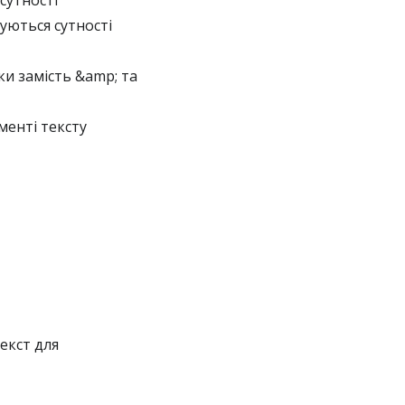
сутності
уються сутності
ки замість &amp; та
менті тексту
екст для