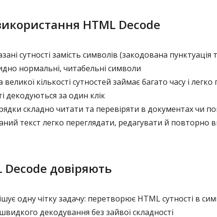
 використання HTML Decode
азані сутності замість символів (закодована пунктуація 
 видно нормальні, читабельні символи
а великої кількості сутностей займає багато часу і легк
сті декодуються за один клік
рядки складно читати та перевіряти в документах чи п
аний текст легко переглядати, редагувати й повторно 
 Decode довіряють
шує одну чітку задачу: перетворює HTML сутності в си
швидкого декодування без зайвої складності