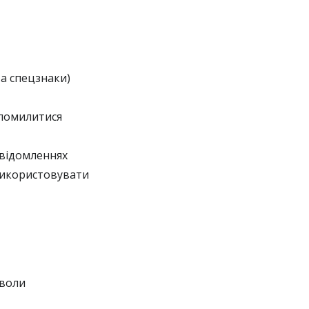
та спецзнаки)
о помилитися
овідомленнях
використовувати
мволи