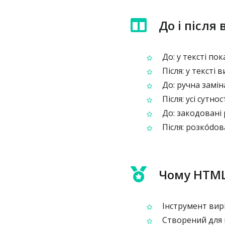
До і після
До: у тексті пок
Після: у тексті
До: ручна замін
Після: усі сутно
До: закодовані 
Після: розкódов
Чому HTML
Інструмент вирі
Створений для 