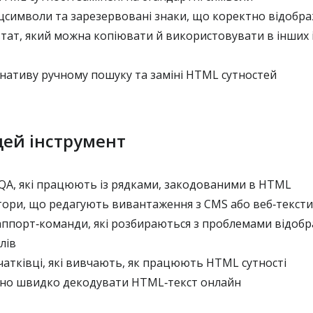
цсимволи та зарезервовані знаки, що коректно відобр
тат, який можна копіювати й використовувати в інших 
ативу ручному пошуку та заміні HTML сутностей
цей інструмент
QA, які працюють із рядками, закодованими в HTML
ори, що редагують вивантаження з CMS або веб‑тексти
аппорт‑команди, які розбираються з проблемами відоб
лів
атківці, які вивчають, як працюють HTML сутності
ібно швидко декодувати HTML‑текст онлайн