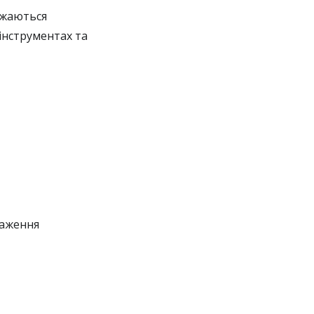
ажаються
інструментах та
раження