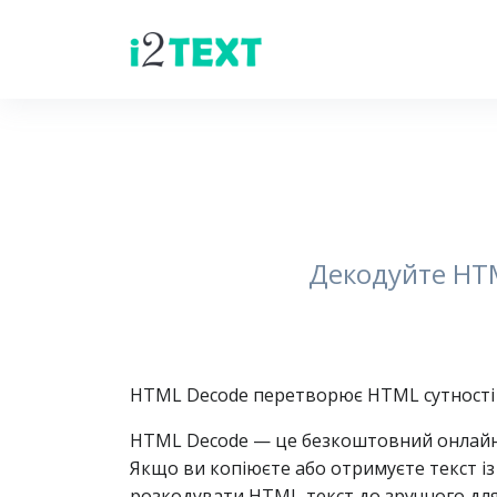
Декодуйте HTM
HTML Decode перетворює HTML сутності 
HTML Decode — це безкоштовний онлайн‑
Якщо ви копіюєте або отримуєте текст із
розкодувати HTML‑текст до зручного для