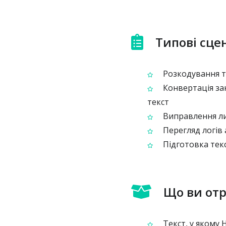
Типові сце
Розкодування те
Конвертація за
текст
Виправлення лис
Перегляд логів 
Підготовка текс
Що ви от
Текст, у якому 