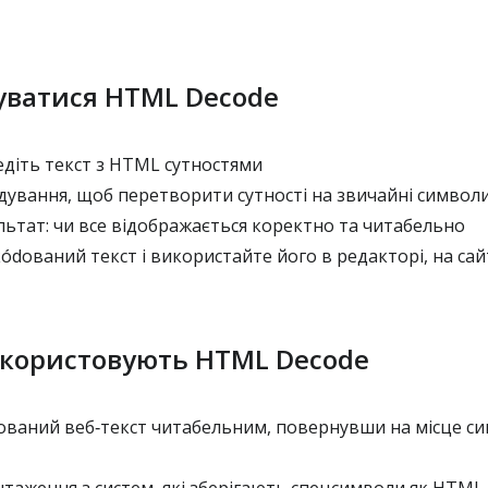
уватися HTML Decode
діть текст з HTML сутностями
дування, щоб перетворити сутності на звичайні символ
ьтат: чи все відображається коректно та читабельно
dований текст і використайте його в редакторі, на сайт
користовують HTML Decode
ований веб‑текст читабельним, повернувши на місце си