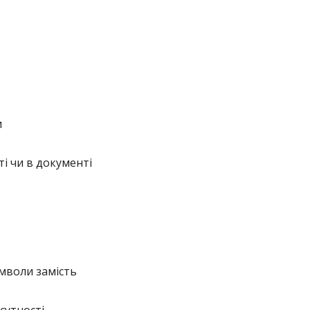
и
і чи в документі
мволи замість