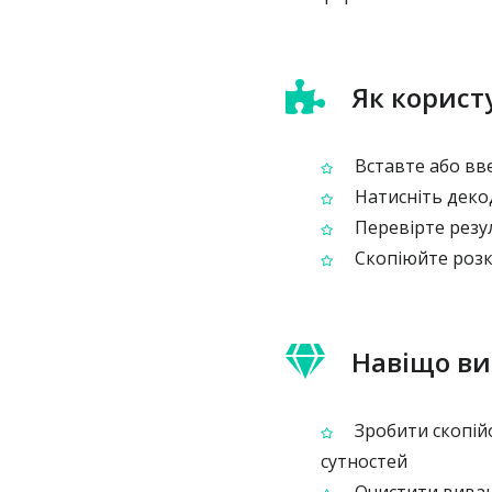
Як корист
Вставте або вве
Натисніть деко
Перевірте резул
Скопіюйте розкó
Навіщо ви
Зробити скопій
сутностей