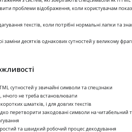
аження з систем, які зберігають спецсимволи як HTML 
вити проблеми відображення, коли користувачам показ
гування текстів, коли потрібні нормальні лапки та зна
ї заміни десятків однакових сутностей у великому фраг
ожливості
ML сутностей у звичайні символи та спецзнаки
 нічого не треба встановлювати
 коротких шматків, і для довгих текстів
ко перетворити закодовані символи на читабельний т
агування
остий та швидкий робочий процес декодування