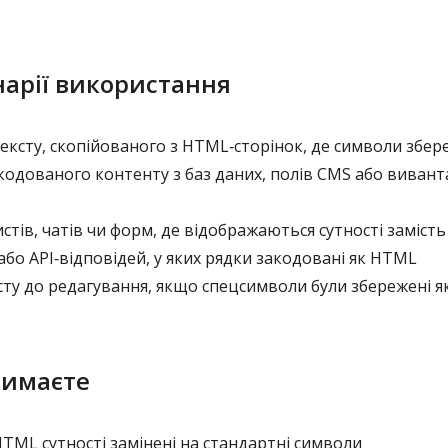
нарії використання
ксту, скопійованого з HTML‑сторінок, де символи збере
кодованого контенту з баз даних, полів CMS або виван
тів, чатів чи форм, де відображаються сутності замість
або API‑відповідей, у яких рядки закодовані як HTML
ту до редагування, якщо спецсимволи були збережені я
римаєте
HTML сутності замінені на стандартні символи