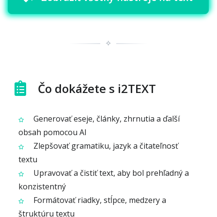
✧
Čo dokážete s i2TEXT
Generovať eseje, články, zhrnutia a ďalší
obsah pomocou AI
Zlepšovať gramatiku, jazyk a čitateľnosť
textu
Upravovať a čistiť text, aby bol prehľadný a
konzistentný
Formátovať riadky, stĺpce, medzery a
štruktúru textu