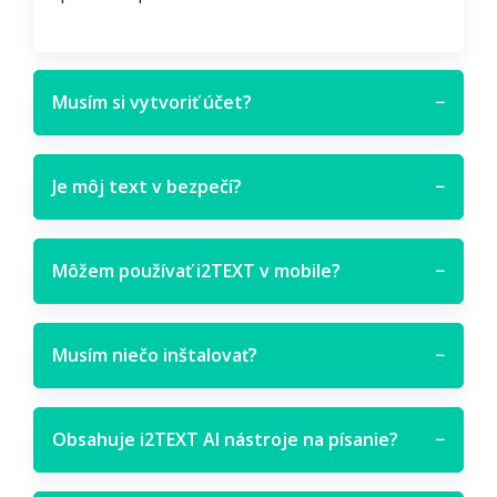
Musím si vytvoriť účet?
−
Je môj text v bezpečí?
−
Môžem používať i2TEXT v mobile?
−
Musím niečo inštalovať?
−
Obsahuje i2TEXT AI nástroje na písanie?
−