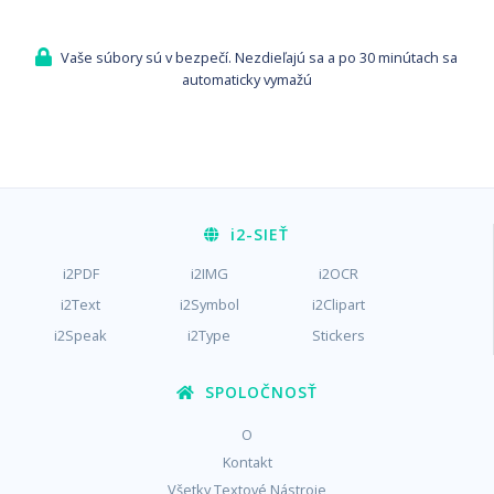
Vaše súbory sú v bezpečí. Nezdieľajú sa a po 30 minútach sa
automaticky vymažú
i2
-SIEŤ
i2PDF
i2IMG
i2OCR
i2Text
i2Symbol
i2Clipart
i2Speak
i2Type
Stickers
SPOLOČNOSŤ
O
Kontakt
Všetky Textové Nástroje