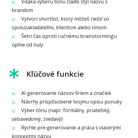
Vďaka výberu tónu zladíš štýl názvu s
brandom
Vytvorí shortlist, ktorý môžeš riešiť so
spoluzakladateľmi, klientom alebo tímom
Šetrí čas oproti ručnému brainstormingu
úplne od nuly
Kľúčové funkcie
AI generovanie názvov firiem a značiek
Návrhy prispôsobené tvojmu opisu ponuky
Výber tónu (napr. formálny, priateľský,
sebavedomý, zvedavý)
Rýchle pre‑generovanie a práca s viacerými
konceptmi názvu