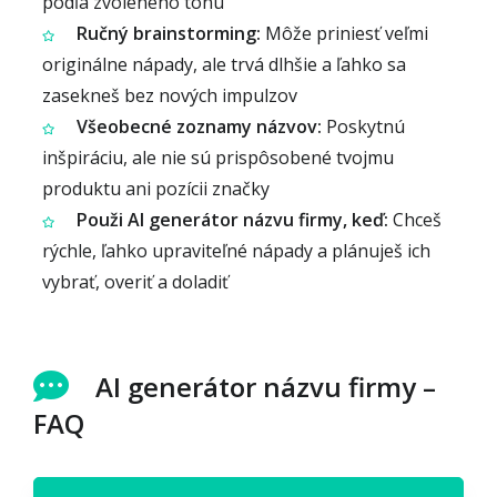
podľa zvoleného tónu
Ručný brainstorming:
Môže priniesť veľmi
originálne nápady, ale trvá dlhšie a ľahko sa
zasekneš bez nových impulzov
Všeobecné zoznamy názvov:
Poskytnú
inšpiráciu, ale nie sú prispôsobené tvojmu
produktu ani pozícii značky
Použi AI generátor názvu firmy, keď:
Chceš
rýchle, ľahko upraviteľné nápady a plánuješ ich
vybrať, overiť a doladiť
AI generátor názvu firmy –
FAQ