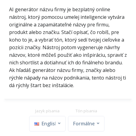
AI generátor názvu firmy je bezplatný online
nástroj, ktorý pomocou umelej inteligencie vytvára
originálne a zapamätateľné názvy pre firmu,
produkt alebo značku. Stačí opísať, čo robíš, pre
koho to je, a vybrať tón, ktorý sedí tvojej cieľovke a
pozícii značky. Nástroj potom vygeneruje návrhy
názvov, ktoré môžeš použiť ako inšpiráciu, spraviť z
nich shortlist a dotiahnuť ich do finálneho brandu.
Ak hľadáš generátor názvu firmy, značky alebo
rýchle nápady na názov podnikania, tento nástroj ti
dá rýchly štart bez inštalácie.
Jazyk písania
Tón písania
English
Formálne