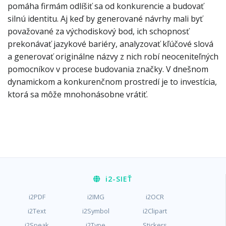
pomáha firmám odlíšiť sa od konkurencie a budovať
silnú identitu. Aj keď by generované návrhy mali byť
považované za východiskový bod, ich schopnosť
prekonávať jazykové bariéry, analyzovať kľúčové slová
a generovať originálne názvy z nich robí neoceniteľných
pomocníkov v procese budovania značky. V dnešnom
dynamickom a konkurenčnom prostredí je to investícia,
ktorá sa môže mnohonásobne vrátiť.
i2
-SIEŤ
i2PDF
i2IMG
i2OCR
i2Text
i2Symbol
i2Clipart
i2Speak
i2Type
Stickers