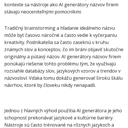
kontexte sa nástroje ako AI generátory názvov firiem
stávajú neoceniteľnými pomocníkmi.
Tradičný brainstorming a hľadanie ideálneho názvu
môže byť časovo náročné a často vedie k vyčerpaniu
kreativity. Podnikatelia sa často zaseknú v kruhu
známych slov a konceptov, čo im bráni objaviť skutočne
originálny a pútavý názov. AI generátory názvov firiem
ponúkajú riešenie tohto problému tým, že využívajú
rozsiahle databázy slov, jazykových vzorov a trendov v
názvosloví. Vďaka tomu dokážu generovať širokú škálu
návrhov, ktoré by človeku nikdy nenapadli.
Jednou z hlavných výhod použitia AI generátora je jeho
schopnosť prekonávať jazykové a kultúrne bariéry.
Nástroje sú často trénované na rôznych jazykoch a