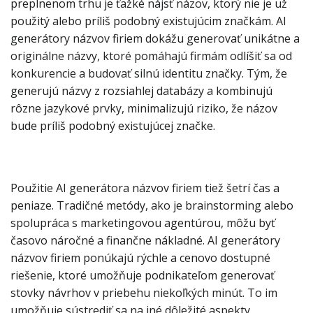
preplnenom trhu je ťažké nájsť názov, ktorý nie je už
použitý alebo príliš podobný existujúcim značkám. AI
generátory názvov firiem dokážu generovať unikátne a
originálne názvy, ktoré pomáhajú firmám odlíšiť sa od
konkurencie a budovať silnú identitu značky. Tým, že
generujú názvy z rozsiahlej databázy a kombinujú
rôzne jazykové prvky, minimalizujú riziko, že názov
bude príliš podobný existujúcej značke.
Použitie AI generátora názvov firiem tiež šetrí čas a
peniaze. Tradičné metódy, ako je brainstorming alebo
spolupráca s marketingovou agentúrou, môžu byť
časovo náročné a finančne nákladné. AI generátory
názvov firiem ponúkajú rýchle a cenovo dostupné
riešenie, ktoré umožňuje podnikateľom generovať
stovky návrhov v priebehu niekoľkých minút. To im
umožňuje sústrediť sa na iné dôležité aspekty