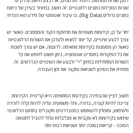
לסנן שורות מסוימות, להמיר פורמטים, או לבצע חישובים רק על
שורות המכילות נתונים רלוונטיים. זה חשוב במיוחד בעידן של ניתוח
נתונים גדולים (Big Data), בו עיבוד אוטומטי של מידע הוא הכרחי.
יתר על כן, קידומות משפרות את תחזוקת הקוד והמסמכים. כאשר יש
צורך לבצע שינויים, קל יותר למצוא ולעדכן את השורות הרלוונטיות
כאשר הן מסומנות בקידומת מתאימה. לדוגמה, אם יש צורך לשנות
את כל הפקודות בתסריט אוטומציה, ניתן פשוט לחפש את כל
השורות המתחילות בסימן ">" ולבצע את השינויים הנדרשים. זה
מפחית את הסיכון לשגיאות ומקצר את זמן העבודה.
חשוב לציין שהבחירה בקידומת המתאימה היא קריטית. הקידומת
צריכה להיות קצרה, ברורה, וחד-משמעית. עליה להיות קלה לזכירה
ולשימוש, ומומלץ להשתמש בסטנדרטים מקובלים בתחום הרלוונטי.
שימוש בקידומות לא עקביות או מבלבלות עלול להוביל לתוצאה
הפוכה - קריאות נמוכה יותר ושגיאות רבות יותר.