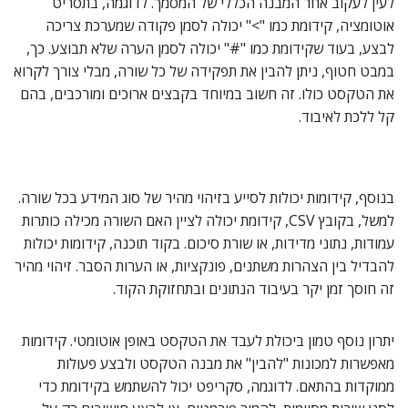
לעין לעקוב אחר המבנה הכללי של המסמך. לדוגמה, בתסריט
אוטומציה, קידומת כמו ">" יכולה לסמן פקודה שמערכת צריכה
לבצע, בעוד שקידומת כמו "#" יכולה לסמן הערה שלא תבוצע. כך,
במבט חטוף, ניתן להבין את תפקידה של כל שורה, מבלי צורך לקרוא
את הטקסט כולו. זה חשוב במיוחד בקבצים ארוכים ומורכבים, בהם
קל ללכת לאיבוד.
בנוסף, קידומות יכולות לסייע בזיהוי מהיר של סוג המידע בכל שורה.
למשל, בקובץ CSV, קידומת יכולה לציין האם השורה מכילה כותרות
עמודות, נתוני מדידות, או שורת סיכום. בקוד תוכנה, קידומות יכולות
להבדיל בין הצהרות משתנים, פונקציות, או הערות הסבר. זיהוי מהיר
זה חוסך זמן יקר בעיבוד הנתונים ובתחזוקת הקוד.
יתרון נוסף טמון ביכולת לעבד את הטקסט באופן אוטומטי. קידומות
מאפשרות למכונות "להבין" את מבנה הטקסט ולבצע פעולות
ממוקדות בהתאם. לדוגמה, סקריפט יכול להשתמש בקידומת כדי