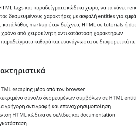
 HTML tags και παραδείγματα κώδικα χωρίς να τα κάνει ren
στάς δεσμευμένους χαρακτήρες με ασφαλή entities για εμφ
ς κατά λάθος markup όταν δείχνεις HTML σε tutorials ή d
ς χρόνο από χειροκίνητη αντικατάσταση χαρακτήρων
α παραδείγματα καθαρά και ευανάγνωστα σε διαφορετικά π
ρακτηριστικά
TML escaping μέσα από τον browser
κεκριμένο σύνολο δεσμευμένων συμβόλων σε HTML entiti
ια γρήγορη αντιγραφή και επαναχρησιμοποίηση
άνιση HTML κώδικα σε σελίδες και documentation
εγκατάσταση