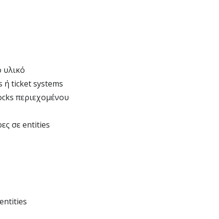
ό υλικό
ή ticket systems
locks περιεχομένου
ς σε entities
ntities