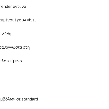
render αντί να
ευμένοι έχουν γίνει
σε λάθη
υσανάγνωστα στη
πλό κείμενο
υμβόλων σε standard