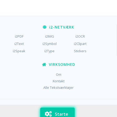
i2
-NETVÆRK
i2PDF
i2IMG
i2OCR
i2Text
i2Symbol
i2Clipart
i2Speak
i2Type
Stickers
VIRKSOMHED
Om
Kontakt
Alle Tekstværktøjer
/
/
Privatliv
Vilkår
Cookies
Starte
Copyright © i2Text 2023-2026,
Sciweavers LLC
, USA
194