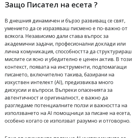
Защо Писател на есета ?
В днешния динамичен и бързо развиващ се свят,
умението да се изразяваш писмено е по-важно от
всякога. Независимо дали става въпрос за
академични задачи, професионални доклади или
лична комуникация, способността да структурираш
мислите си ясно и убедително е ценен актив. В този
контекст, появата на инструменти, подпомагащи
писането, включително такива, базирани на
изкуствен интелект (AI), предизвиква много
дискусии и въпроси. Въпреки опасенията за
автентичност и оригиналност, е важно да
разгледаме потенциалните ползи и важността на
използването на AI помощници за писане на есета,
особено когато се използват разумно и отговорно.