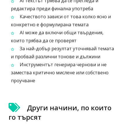
AI текстът трябва да се прегледа и
редактира преди финална употреба
Качеството зависи от това колко ясно и
конкретно е формулирана темата
AI може да включи общи твърдения,
които трябва да се проверят
За най-добър резултат уточнявай темата
и пробвай различни тонове и дължини
Инструментът генерира чернови и не
замества критично мислене или собствено
проучване
Други начини, по които
го търсят