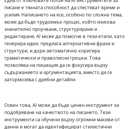
Една от ключовите ползи на AI инструментите за
писане е тяхната способност да спестяват време и
усилия. Написането на есе, особено по сложна тема,
може да бъде трудоемък процес, който изисква
значително проучване, структуриране и
редактиране. AI може да помогне в тези етапи, като
генерира идеи, предлага алтернативни фрази и
структури, и дори автоматично коригира
граматически и правописни грешки. Това
позволява на пишещия да се фокусира върху
съдържанието и аргументацията, вместо да се
затормозява с дребни детайли.
Освен това, AI може да бъде ценен инструмент за
подобряване на качеството на писането. Тези
инструменти са обучени върху огромни масиви от
данни и могат да идентифицират стилистични