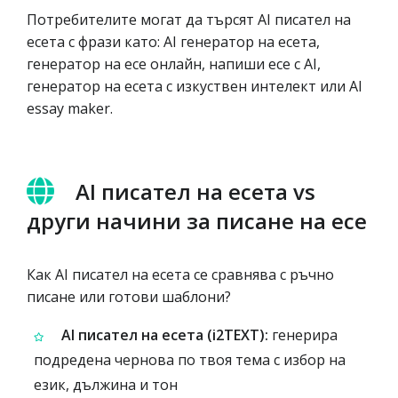
Потребителите могат да търсят AI писател на
есета с фрази като: AI генератор на есета,
генератор на есе онлайн, напиши есе с AI,
генератор на есета с изкуствен интелект или AI
essay maker.
AI писател на есета vs
други начини за писане на есе
Как AI писател на есета се сравнява с ръчно
писане или готови шаблони?
AI писател на есета (i2TEXT):
генерира
подредена чернова по твоя тема с избор на
език, дължина и тон