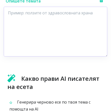
Опишете темата
Какво прави AI писателят
на есета
Генерира черново есе по твоя тема с
помощта на AI