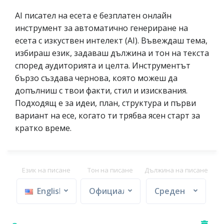
AI писател на есета е безплатен онлайн
инструмент за автоматично генериране на
есета с изкуствен интелект (AI). Въвеждаш тема,
избираш език, задаваш дължина и тон на текста
според аудиторията и целта. Инструментът
бързо създава чернова, която можеш да
допълниш с твои факти, стил и изисквания.
Подходящ е за идеи, план, структура и първи
вариант на есе, когато ти трябва ясен старт за
кратко време.
Език на писане
Тон на писане
Дължина на писане
English
Официално
Среден