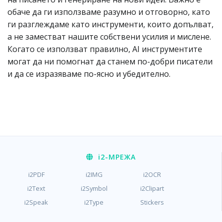
обаче да ги използваме разумно и отговорно, като
ги разглеждаме като инструменти, които допълват,
а не заместват нашите собствени усилия и мислене.
Когато се използват правилно, AI инструментите
могат да ни помогнат да станем по-добри писатели
и да се изразяваме по-ясно и убедително.
i2
-МРЕЖА
i2PDF
i2IMG
i2OCR
i2Text
i2Symbol
i2Clipart
i2Speak
i2Type
Stickers