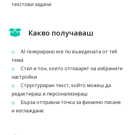
текстови задачи
Какво получаваш
AI генерирано есе по въведената от теб
тема
Стил и тон, които отговарят на избраните
настройки
Структуриран текст, който можеш да
редактираш и персонализираш
Бърза отправна точка за финално писане
и изглаждане