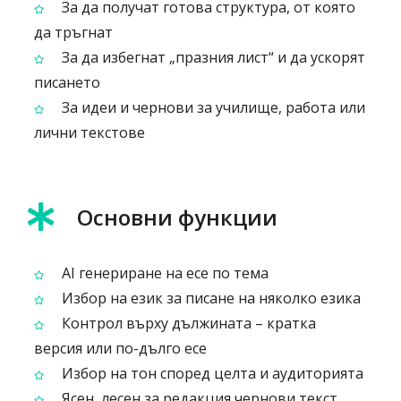
За да получат готова структура, от която
да тръгнат
За да избегнат „празния лист“ и да ускорят
писането
За идеи и чернови за училище, работа или
лични текстове
Основни функции
AI генериране на есе по тема
Избор на език за писане на няколко езика
Контрол върху дължината – кратка
версия или по-дълго есе
Избор на тон според целта и аудиторията
Ясен, лесен за редакция чернови текст