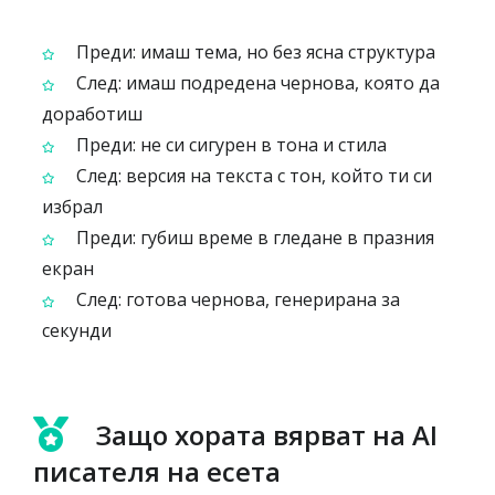
Преди: имаш тема, но без ясна структура
След: имаш подредена чернова, която да
доработиш
Преди: не си сигурен в тона и стила
След: версия на текста с тон, който ти си
избрал
Преди: губиш време в гледане в празния
екран
След: готова чернова, генерирана за
секунди
Защо хората вярват на AI
писателя на есета