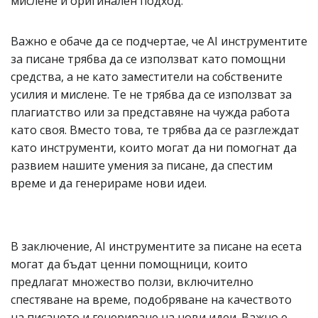
мислене и оригинален подход.
Важно е обаче да се подчертае, че AI инструментите
за писане трябва да се използват като помощни
средства, а не като заместители на собствените
усилия и мислене. Те не трябва да се използват за
плагиатство или за представяне на чужда работа
като своя. Вместо това, те трябва да се разглеждат
като инструменти, които могат да ни помогнат да
развием нашите умения за писане, да спестим
време и да генерираме нови идеи.
В заключение, AI инструментите за писане на есета
могат да бъдат ценни помощници, които
предлагат множество ползи, включително
спестяване на време, подобряване на качеството
на писането и генериране на нови идеи. Важно е