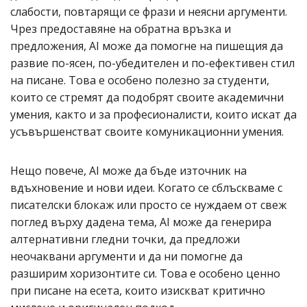
слабости, повтарящи се фрази и неясни аргументи.
Чрез предоставяне на обратна връзка и
предложения, AI може да помогне на пишещия да
развие по-ясен, по-убедителен и по-ефективен стил
на писане. Това е особено полезно за студенти,
които се стремят да подобрят своите академични
умения, както и за професионалисти, които искат да
усъвършенстват своите комуникационни умения.
Нещо повече, AI може да бъде източник на
вдъхновение и нови идеи. Когато се сблъскваме с
писателски блокаж или просто се нуждаем от свеж
поглед върху дадена тема, AI може да генерира
алтернативни гледни точки, да предложи
неочаквани аргументи и да ни помогне да
разширим хоризонтите си. Това е особено ценно
при писане на есета, които изискват критично