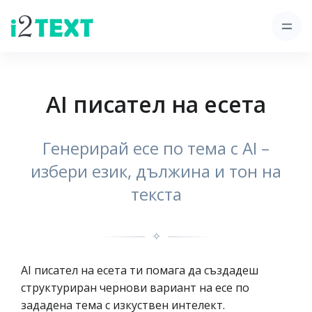
AI писател на есета
Генерирай есе по тема с AI –
избери език, дължина и тон на
текста
✧
AI писател на есета ти помага да създадеш
структуриран чернови вариант на есе по
зададена тема с изкуствен интелект.