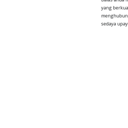
yang berkual
menghubungi
sedaya upay