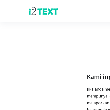
Kami in
Jika anda m
mempunyai c
melaporkan
balas anda 