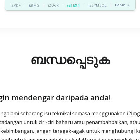
Lebih »
i2PDF
i2IMG
i2OCR
i2TEXT
i2SYMBOL
ബന്ധപ്പെടുക
gin mendengar daripada anda!
engalami sebarang isu teknikal semasa menggunakan i2Img
adangan untuk ciri-ciri baharu atau penambahbaikan, atau
 kebimbangan, jangan teragak-agak untuk menghubungi k
membantu kami menambah baik platform dan menyediakan a