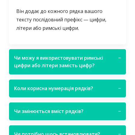
Він додає до кожного рядка вашого
тексту послідовний префікс — цифри,
літери або римські цифри.
Чи можу я використовувати римські
−
цифри або літери замість цифр?
Коли корисна нумерація рядків?
−
Чи змінюється вміст рядків?
−
Чи потрібно щось встановлювати?
−