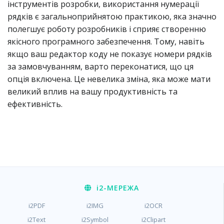
інструментів розробки, використання нумерації
рядків є загальноприйнятою практикою, яка значно
полегшує роботу розробників і сприяє створенню
якісного програмного забезпечення. Тому, навіть
якщо ваш редактор коду не показує номери рядків
за замовчуванням, варто переконатися, що ця
опція включена. Це невелика зміна, яка може мати
великий вплив на вашу продуктивність та
ефективність.
i2
-МЕРЕЖА
i2PDF
i2IMG
i2OCR
i2Text
i2Symbol
i2Clipart