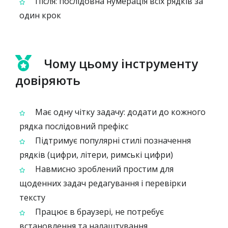
Після: послідовна нумерація всіх рядків за
один крок
Чому цьому інструменту
довіряють
Має одну чітку задачу: додати до кожного
рядка послідовний префікс
Підтримує популярні стилі позначення
рядків (цифри, літери, римські цифри)
Навмисно зроблений простим для
щоденних задач редагування і перевірки
тексту
Працює в браузері, не потребує
встановлення та налаштування