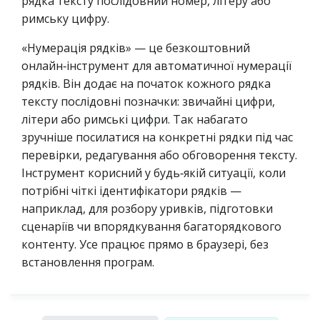
рядка тексту послідовний номер, літеру або
римську цифру.
«Нумерація рядків» — це безкоштовний
онлайн‑інструмент для автоматичної нумерації
рядків. Він додає на початок кожного рядка
тексту послідовні позначки: звичайні цифри,
літери або римські цифри. Так набагато
зручніше посилатися на конкретні рядки під час
перевірки, редагування або обговорення тексту.
Інструмент корисний у будь‑якій ситуації, коли
потрібні чіткі ідентифікатори рядків —
наприклад, для розбору уривків, підготовки
сценаріїв чи впорядкування багато­рядкового
контенту. Усе працює прямо в браузері, без
встановлення програм.