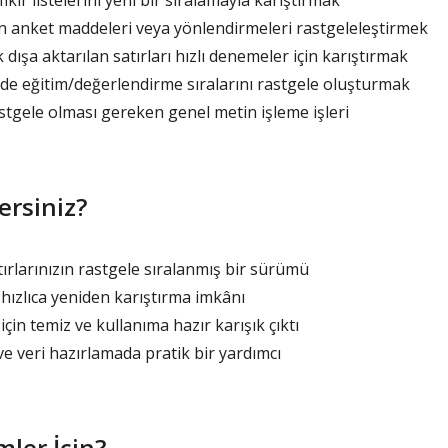
ikir listelerini yeni bir sıralamayla karıştırmak
an anket maddeleri veya yönlendirmeleri rastgeleleştirmek
dışa aktarılan satırları hızlı denemeler için karıştırmak
de eğitim/değerlendirme sıralarını rastgele oluşturmak
astgele olması gereken genel metin işleme işleri
ersiniz?
tırlarınızın rastgele sıralanmış bir sürümü
 hızlıca yeniden karıştırma imkânı
çin temiz ve kullanıma hazır karışık çıktı
ve veri hazırlamada pratik bir yardımcı
mler İçin?