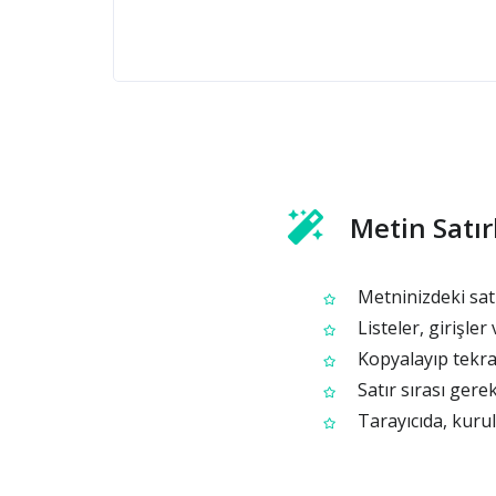
Metin Satır
Metninizdeki satır
Listeler, girişler 
Kopyalayıp tekrar
Satır sırası gere
Tarayıcıda, kuru