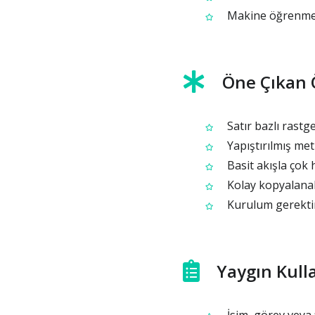
Makine öğrenmesi 
Öne Çıkan Ö
Satır bazlı rastge
Yapıştırılmış metin
Basit akışla çok h
Kolay kopyalanabi
Kurulum gerektir
Yaygın Kull