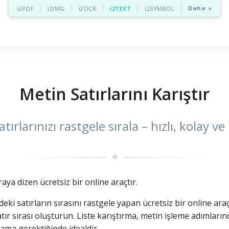
Daha »
i2PDF
i2IMG
i2OCR
i2TEXT
i2SYMBOL
Metin Satırlarını Karıştır
tırlarınızı rastgele sırala – hızlı, kolay ve
✧
ıraya dizen ücretsiz bir online araçtır.
zdeki satırların sırasını rastgele yapan ücretsiz bir online araç
r satır sırası oluşturun. Liste karıştırma, metin işleme adım
lama gerektiğinde idealdir.