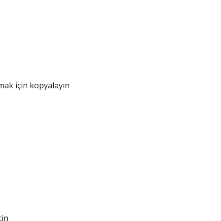
mak için kopyalayın
çin