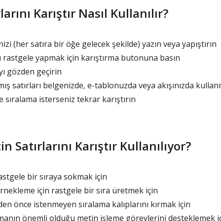
arını Karıştır Nasıl Kullanılır?
izi (her satıra bir öğe gelecek şekilde) yazın veya yapıştırın
nı rastgele yapmak için karıştırma butonuna basın
ıyı gözden geçirin
ış satırları belgenizde, e-tablonuzda veya akışınızda kullan
e sıralama isterseniz tekrar karıştırın
 Satırlarını Karıştır Kullanılıyor?
rastgele bir sıraya sokmak için
rnekleme için rastgele bir sıra üretmek için
en önce istenmeyen sıralama kalıplarını kırmak için
amanın önemli olduğu metin işleme görevlerini desteklemek i