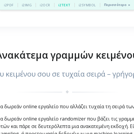
Περισσότερο »
i2PDF
i2IMG
i2OCR
i2TEXT
i2SYMBOL
Ανακάτεμα γραμμών κειμένο
υ κειμένου σου σε τυχαία σειρά – γρήγ
✧
α δωρεάν online εργαλείο που αλλάζει τυχαία τη σειρά τω
α δωρεάν online εργαλείο randomizer που βάζει τις γραμμέ
τών και πάρε σε δευτερόλεπτα μια ανακατεμένη εκδοχή. Ε
sampling, ή προετοιμασία δεδομένων για machine learning,