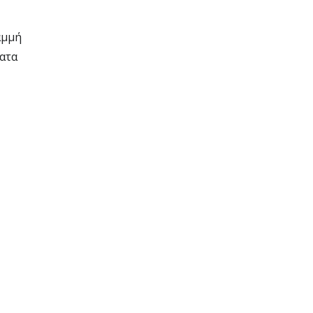
αμμή
ατα