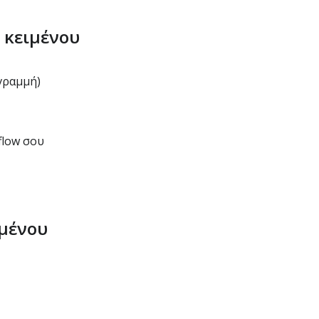
 κειμένου
γραμμή)
flow σου
ιμένου