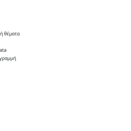
 ή θέματα
ata
 γραμμή