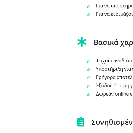
Για να υποστηρί
Για να ετοιμάζο
Βασικά χα
Τυχαία αναδιάταξ
Υποστήριξη για 
Γρήγορα αποτελ
Έξοδος έτοιμη γ
Δωρεάν online ε
Συνηθισμέν