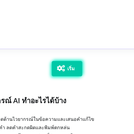
เริ่ม
กรณ์ AI ทำอะไรได้บ้าง
าดด้านไวยากรณ์ในข้อความและเสนอคำแก้ไข
คำ ลดคำสะกดผิดและพิมพ์ตกหล่น