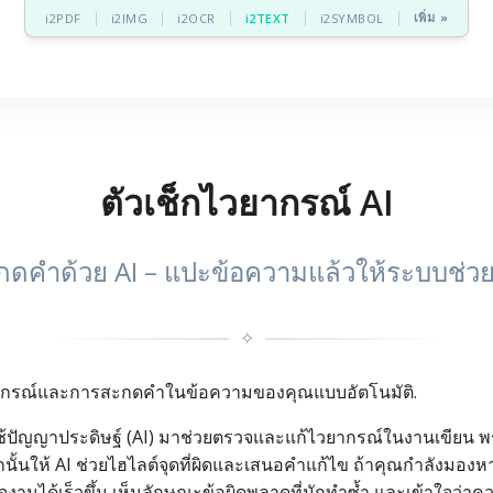
เพิ่ม »
i2PDF
i2IMG
i2OCR
i2TEXT
i2SYMBOL
ตัวเช็กไวยากรณ์ AI
ำด้วย AI – แปะข้อความแล้วให้ระบบช่วยปรับ
✧
วยากรณ์และการสะกดคำในข้อความของคุณแบบอัตโนมัติ.
ที่ใช้ปัญญาประดิษฐ์ (AI) มาช่วยตรวจและแก้ไวยากรณ์ในงานเขียน 
นั้นให้ AI ช่วยไฮไลต์จุดที่ผิดและเสนอคำแก้ไข ถ้าคุณกำลังมองห
วจงานได้เร็วขึ้น เห็นลักษณะข้อผิดพลาดที่มักทำซ้ำ และเข้าใจว่า