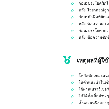
ก่อน: ประโยคผิดไ
หลัง: ไวยากรณ์ถูกต
ก่อน: คำพิมพ์ผิด
หลัง: ข้อความสะอ
ก่อน: ประโยควกวน
หลัง: ข้อความชัดข
เหตุผลที่ผู้ใ
โฟกัสชัดเจน: เน
ให้คำแนะนำในเชิงเร
ใช้ผ่านเบราว์เซอ
ใช้ได้ทั้งเช็กด่ว
เป็นส่วนหนึ่งของ