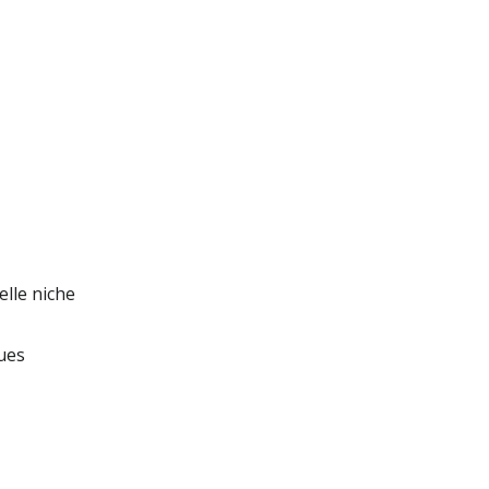
lle niche
ues