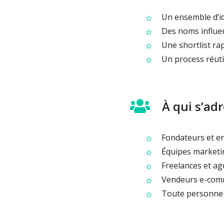
Un ensemble d’id
Des noms influen
Une shortlist ra
Un process réutil
À qui s’adr
Fondateurs et en
Équipes marketin
Freelances et ag
Vendeurs e-comm
Toute personne q