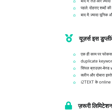
बाद में: तेज़ और ज़्य
पहले: दोहराए शब्दों की
बाद में: ज़्यादा यून
यूज़र्स इस डुप्ल
एक ही काम पर फोकस: र
duplicate keyword ह
सिंपल ब्राउज़र‑बेस्ड
क्लीन और दोबारा इस्त
i2TEXT के online p
ज़रूरी लिमिटेश