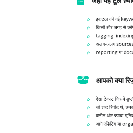
जहाँ यह टूल ज़्य
इकट्ठा की गई keyword
किसी और जगह से कॉपी 
tagging, indexing 
अलग‑अलग sources स
reporting या docu
आपको क्या रिज़
ऐसा टेक्स्ट जिसमें डुप्
जो शब्द रिपीट थे, उनका
क्लीन और ज़्यादा यून
आगे एडिटिंग या organ