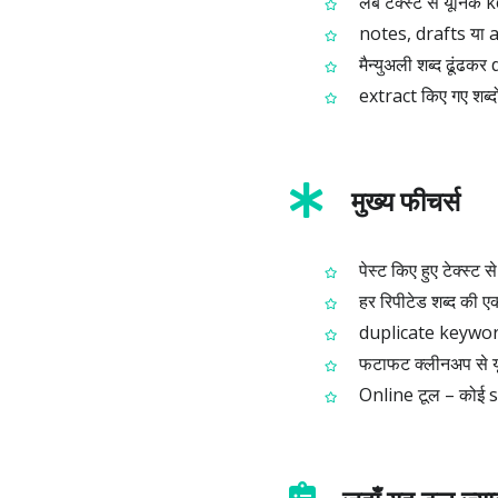
लंबे टेक्स्ट से यूनि
notes, drafts या an
मैन्युअली शब्द ढूंढकर 
extract किए गए शब्दों
मुख्य फीचर्स
पेस्ट किए हुए टेक्स्ट से
हर रिपीटेड शब्द की एक
duplicate keywords
फटाफट क्लीनअप से यू
Online टूल – कोई so