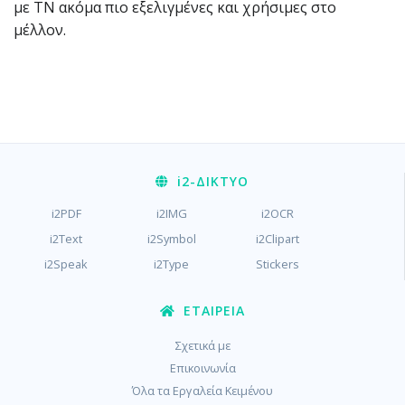
με ΤΝ ακόμα πιο εξελιγμένες και χρήσιμες στο
μέλλον.
i2
-ΔΊΚΤΥΟ
i2PDF
i2IMG
i2OCR
i2Text
i2Symbol
i2Clipart
i2Speak
i2Type
Stickers
ΕΤΑΙΡΕΊΑ
Σχετικά με
Επικοινωνία
Όλα τα Εργαλεία Κειμένου